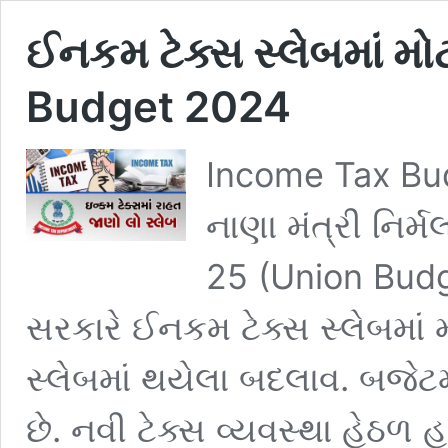
ઈનકમ ટેક્સ સ્લેબમાં મ
Budget 2024
Income Tax Bu
નાણા મંત્રી નિર્
25 (Union Budget
સરકારે ઈનકમ ટેક્સ સ્લેબમાં મો
સ્લેબમાં થયેલા બદલાવ. બજેટ
છે. નવી ટેક્સ વ્યવસ્થા હેઠ