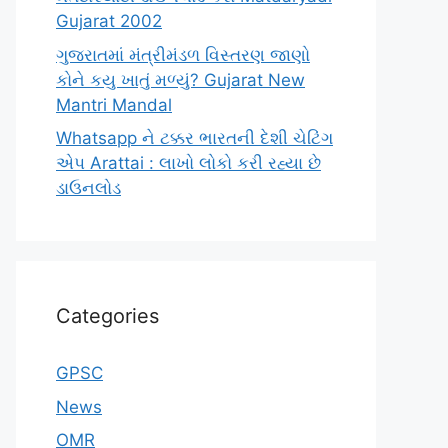
Gujarat 2002
ગુજરાતમાં મંત્રીમંડળ વિસ્તરણ જાણો
કોને કયુ ખાતું મળ્યું? Gujarat New
Mantri Mandal
Whatsapp ને ટક્કર ભારતની દેશી ચેટિંગ
એપ Arattai : લાખો લોકો કરી રહ્યા છે
ડાઉનલોડ
Categories
GPSC
News
OMR