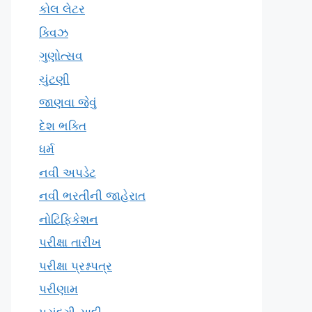
કોલ લેટર
ક્વિઝ
ગુણોત્સવ
ચુંટણી
જાણવા જેવું
દેશ ભક્તિ
ધર્મ
નવી અપડેટ
નવી ભરતીની જાહેરાત
નોટિફિકેશન
પરીક્ષા તારીખ
પરીક્ષા પ્રશ્નપત્ર
પરીણામ