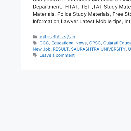
Department.: HTAT, TET ,TAT Study Mate
Materials, Police Study Materials, Free 
Information Lawyer Latest Mobile tips, i
Categories
નવી ભરતીની જાહેરાત
Tags
CCC
,
Educational News
,
GPSC
,
Gujarati Educa
New Job
,
RESULT
,
SAURASHTRA UNIVERSITY
,
U
Leave a comment