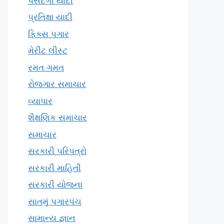
પસંદગી યાદી
પ્રતિક્ષા યાદી
ફિક્સ પગાર
મેરીટ લીસ્ટ
રમત ગમત
રોજગાર સમાચાર
વ્યાપાર
શૈક્ષણિક સમાચાર
સમાચાર
સરકારી પરિપત્રો
સરકારી માહિતી
સરકારી યોજના
સાતમું પગારપંચ
સામાન્ય જ્ઞાન