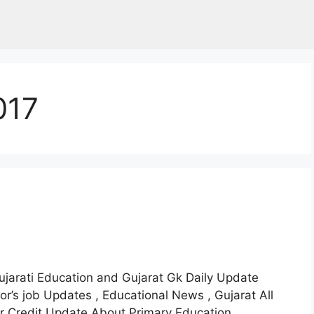
017
ujarati Education and Gujarat Gk Daily Update
s job Updates , Educational News , Gujarat All
ar Credit Update About Primary Education