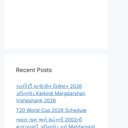
Recent Posts
કારકિર્દી માર્ગદર્શન વિશેષાંક 2026
ડાઉનલોડ Karkirdi Margdarshan
Visheshank 2026
T20 World Cup 2026 Schedule
તમારા ગામ અને શહેરની 2002ની
મતદારયાદી ડાઉનલોડ કરો Matdaryadi