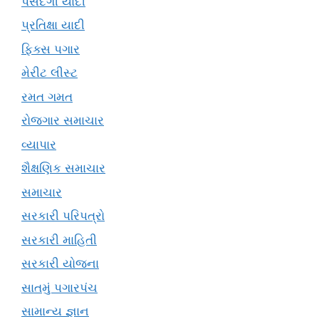
પસંદગી યાદી
પ્રતિક્ષા યાદી
ફિક્સ પગાર
મેરીટ લીસ્ટ
રમત ગમત
રોજગાર સમાચાર
વ્યાપાર
શૈક્ષણિક સમાચાર
સમાચાર
સરકારી પરિપત્રો
સરકારી માહિતી
સરકારી યોજના
સાતમું પગારપંચ
સામાન્ય જ્ઞાન