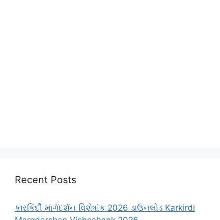
Recent Posts
કારકિર્દી માર્ગદર્શન વિશેષાંક 2026 ડાઉનલોડ Karkirdi