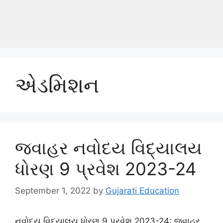
એડમિશન
જવાહર નવોદય વિદ્યાલય
ધોરણ 9 પ્રવેશ 2023-24
September 1, 2022
by
Gujarati Education
નવોદય વિદ્યાલય ધોરણ 9 પ્રવેશ 2023-24: જવાહર