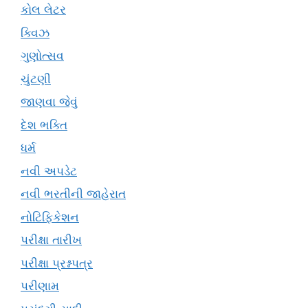
કોલ લેટર
ક્વિઝ
ગુણોત્સવ
ચુંટણી
જાણવા જેવું
દેશ ભક્તિ
ધર્મ
નવી અપડેટ
નવી ભરતીની જાહેરાત
નોટિફિકેશન
પરીક્ષા તારીખ
પરીક્ષા પ્રશ્નપત્ર
પરીણામ