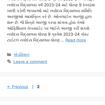
નવોદય વિદ્યાલય વર્ષ 2023-24 માટે ધોરણ 9 (નવ)મા
ખાલી પડેલી જગ્યાઓ માટે નવોદય વિદ્યાલય સમિતિ
અરજીઓ આમંત્રિત કરે છે. ઓનલાઈન અરજી હાલ
શરૂ છે. જે મિત્રો અરજી કરવા માંગતા હોય તેઓ
ઓફિશિયલ વેબસાઈટ પર જઈને અરજી કરી શકશે.
નવોદય વિદ્યાલય ધોરણ 9 પ્રવેશ 2023-24 પોસ્ટ
ટાઈટલ નવોદય વિદ્યાલય ધોરણ …
Read more
Categories
એડમિશન
Leave a comment
Page
Page
←
Previous
1
2