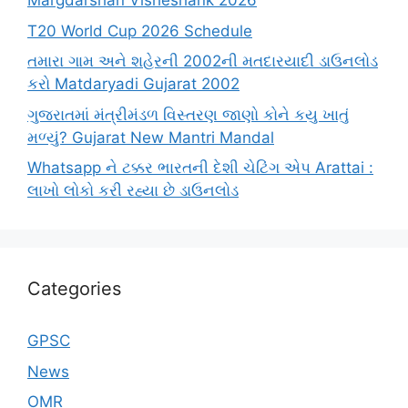
Margdarshan Visheshank 2026
T20 World Cup 2026 Schedule
તમારા ગામ અને શહેરની 2002ની મતદારયાદી ડાઉનલોડ
કરો Matdaryadi Gujarat 2002
ગુજરાતમાં મંત્રીમંડળ વિસ્તરણ જાણો કોને કયુ ખાતું
મળ્યું? Gujarat New Mantri Mandal
Whatsapp ને ટક્કર ભારતની દેશી ચેટિંગ એપ Arattai :
લાખો લોકો કરી રહ્યા છે ડાઉનલોડ
Categories
GPSC
News
OMR