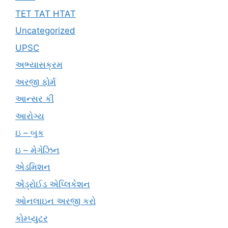
TET TAT HTAT
Uncategorized
UPSC
અભ્યાસક્રમ
અરજી ફોર્મ
આન્સર કી
આરોગ્ય
ઇ – બુક
ઇ – મેગેઝિન
એડમિશન
એંડ્રોઈડ એપ્લિકેશન
ઓનલાઇન અરજી કરો
કોમ્પ્યુટર