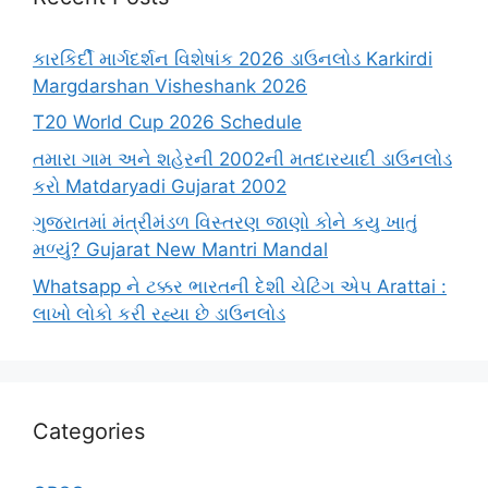
કારકિર્દી માર્ગદર્શન વિશેષાંક 2026 ડાઉનલોડ Karkirdi
Margdarshan Visheshank 2026
T20 World Cup 2026 Schedule
તમારા ગામ અને શહેરની 2002ની મતદારયાદી ડાઉનલોડ
કરો Matdaryadi Gujarat 2002
ગુજરાતમાં મંત્રીમંડળ વિસ્તરણ જાણો કોને કયુ ખાતું
મળ્યું? Gujarat New Mantri Mandal
Whatsapp ને ટક્કર ભારતની દેશી ચેટિંગ એપ Arattai :
લાખો લોકો કરી રહ્યા છે ડાઉનલોડ
Categories