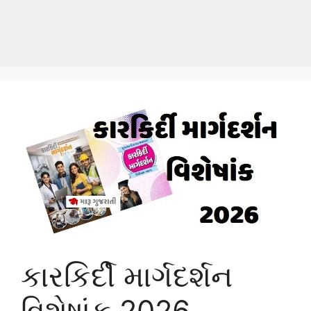
કારકિર્દી માર્ગદર્શન
વિશેષાંક 2026