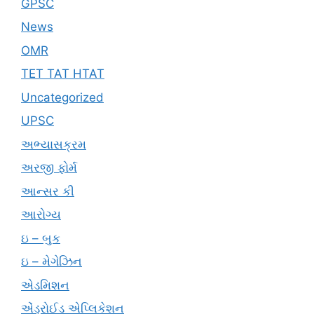
GPSC
News
OMR
TET TAT HTAT
Uncategorized
UPSC
અભ્યાસક્રમ
અરજી ફોર્મ
આન્સર કી
આરોગ્ય
ઇ – બુક
ઇ – મેગેઝિન
એડમિશન
એંડ્રોઈડ એપ્લિકેશન