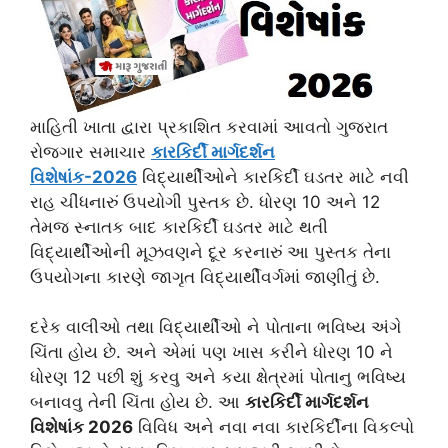
માહિતી ખાતા દ્વારા પ્રકાશિત કરવામાં આવતો ગુજરાત
રોજગાર સમાચાર
કારકિર્દી માર્ગદર્શન
વિશેષાંક-2026
વિદ્યાર્થીઓને કારકિર્દી ઘડતર માટે નવી
રાહ ચીંધનારું ઉપયોગી પુસ્તક છે. ધોરણ 10 અને 12
તેમજ સ્નાતક બાદ કારકિર્દી ઘડતર માટે થતી
વિદ્યાર્થીઓની મૂઝવણને દૂર કરનારું આ પુસ્તક તેના
ઉપયોગના કારણે જાગૃત વિદ્યાર્થીવર્ગમાં જાણીતું છે.
દરેક વાલીઓ તથા વિદ્યાર્થીઓ ને પોતાના ભવિષ્ય અંગે
ચિંતા હોય છે. અને એમાં પણ ખાસ કરીને ધોરણ 10 ને
ધોરણ 12 પછી શું કરવુ અને કયા ક્ષેત્રમાં પોતાનુ ભવિષ્ય
બનાવવુ તેની ચિંતા હોય છે. આ
કારકિર્દી માર્ગદર્શન
વિશેષાંક 2026
વિવિધ અને નવા નવા કારકિર્દીના વિકલ્પો