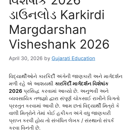
ડાઉનલોડ Karkirdi
Margdarshan
Visheshank 2026
April 30, 2026
by
Gujarati Education
વિદ્યાર્થીઓને કારકિર્દી અંગેની જાણકારી અને માર્ગદર્શન
મળી રહે એ આશયથી
કારકિર્દી માર્ગદર્શન વિશેષાંક
2026
પ્રસિદ્ધ કરવામાં આવ્યો છે. અનુભવી અને
વ્યવસાયિક તજજ્ઞો દ્વારા સંપૂર્ણ ચોકસાઈ રાખીને વિગતો
પ્રસ્તુત કરવામાં આવી છે. આમ છતાં વિદ્યાર્થી મિત્રો કે
વાલી મિત્રોને તેમાં કોઈ હકીકત અંગે વધુ જાણકારી
પ્રાપ્ત કરવી હોય તો સંબંધિત લેખક / સંસ્થાનો સંપર્ક
કરવા વિનંતી છે.