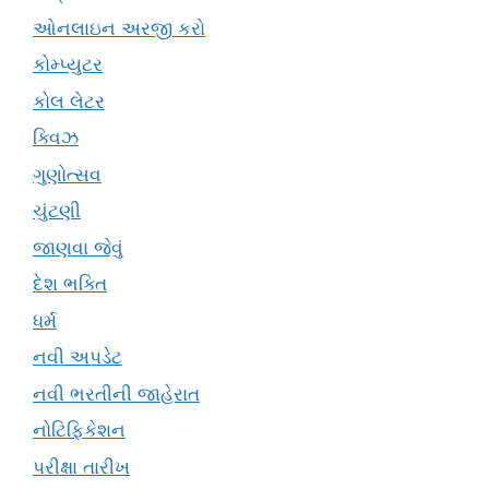
ઓનલાઇન અરજી કરો
કોમ્પ્યુટર
કોલ લેટર
ક્વિઝ
ગુણોત્સવ
ચુંટણી
જાણવા જેવું
દેશ ભક્તિ
ધર્મ
નવી અપડેટ
નવી ભરતીની જાહેરાત
નોટિફિકેશન
પરીક્ષા તારીખ