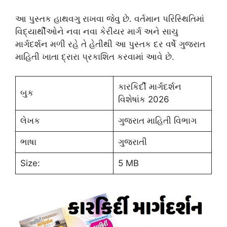
આ પુસ્તક હાથવગુ રાખવા જેવુ છે. વર્તમાન પરિસ્થિતિમાં
વિદ્યાર્થીઓને નવા નવા કેરીયર માર્ગ અને સાચુ
માર્ગદર્શન મળી રહે તે હેતીથી આ પુસ્તક દર વર્ષે ગુજરાત
માહિતી ખાતા દ્રારા પ્રકાશિત કરવામાં આવે છે.
કારકિર્દી માર્ગદર્શન
બુક
વિશેષાંક 2026
લેખક
ગુજરાત માહિતી વિભાગ
ભાષા
ગુજરાતી
Size:
5 MB