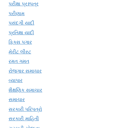
પરીક્ષા પ્રશ્નપત્ર
પરીણામ
પસંદગી યાદી
પ્રતિક્ષા યાદી
ફિક્સ પગાર
મેરીટ લીસ્ટ
રમત ગમત
રોજગાર સમાચાર
વ્યાપાર
શૈક્ષણિક સમાચાર
સમાચાર
સરકારી પરિપત્રો
સરકારી માહિતી