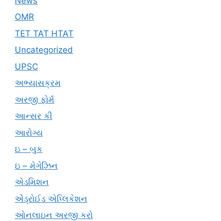
News
OMR
TET TAT HTAT
Uncategorized
UPSC
અભ્યાસક્રમ
અરજી ફોર્મ
આન્સર કી
આરોગ્ય
ઇ – બુક
ઇ – મેગેઝિન
એડમિશન
એંડ્રોઈડ એપ્લિકેશન
ઓનલાઇન અરજી કરો