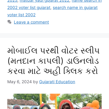
2025
,
matdar yadi gujarat 2022
,
name search in
2002 voter list gujarat
,
search name in gujarat
voter list 2002
Leave a comment
મોબાઈલ પરથી વોટર સ્લીપ
(મતદાન કાપલી) ડાઉનલોડ
કરવા માટે અહી ક્લિક કરો
May 6, 2024
by
Gujarati Education