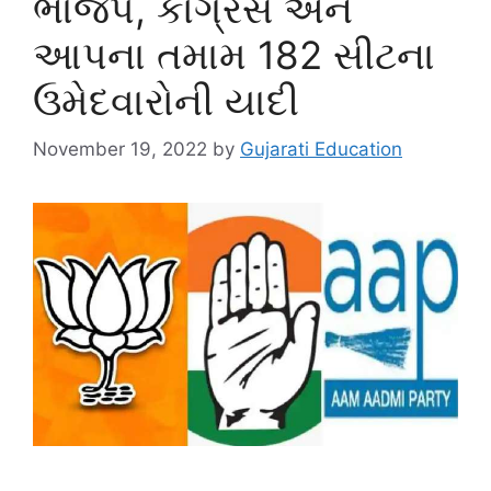
ભાજપ, કોંગ્રેસ અને
આપના તમામ 182 સીટના
ઉમેદવારોની યાદી
November 19, 2022
by
Gujarati Education