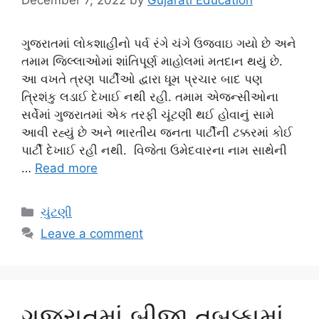
ગુજરાતમાં લોકશાહીનો પર્વ રંગે ચંગે ઉજવાઇ ગયો છે અને
તમામ જિલ્લાઓમાં શાંતિપૂર્ણ માહોલમાં મતદાન થયું છે.
આ વખતે ત્રણ પાર્ટીઓ દ્વારા ધૂમ પ્રચાર બાદ પણ
ત્રિશંકુ લડાઈ દેખાઈ નથી રહી. તમામ એજન્સીઓના
સર્વેમાં ગુજરાતમાં એક તરફી ચૂંટણી થઈ હોવાનું સામે
આવી રહ્યું છે અને ભારતીય જનતા પાર્ટીની ટક્કરમાં કોઈ
પાર્ટી દેખાઈ રહી નથી. વિજેતા ઉમેદવારના નામ સાથેની
…
Read more
Categories
ચુંટણી
Leave a comment
ગુજરાતમાં બીજા તબક્કામાં