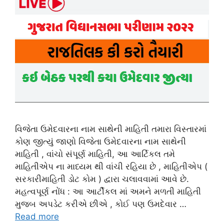
વિજેતા ઉમેદવારના નામ સાથેની માહિતી તમારા વિસ્તારમાં
કોણ જીત્યું જાણો વિજેતા ઉમેદવારના નામ સાથેની
માહિતી , વાંચો સંપૂર્ણ માહિતી, આ આર્ટિકલ તમે
માહિતીએપ ના માધ્યમ થી વાંચી રહિયા છે , માહિતીએપ (
સરકારીમાહિતી ડોટ કોમ ) દ્વારા ચલાવવામાં આવે છે.
મહત્વપૂર્ણ નોંધ : આ આર્ટીકલ માં અમને મળતી માહિતી
મુજબ અપડેટ કરીએ છીએ , કોઈ પણ ઉમદેવાર …
Read more