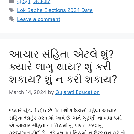
ચુંટણી
,
સમાચાર
Tags
Lok Sabha Elections 2024 Date
Leave a comment
આચાર સંહિતા એટલે શું?
ક્યારે લાગુ થાય? શું કરી
શકાય? શું ન કરી શકાય?
March 14, 2024
by
Gujarati Education
જયારે ચૂંટણી હોઈ છે તેના થોડા દિવસો પહેલા આચાર
સંહિતા જાહેર કરવામાં આવે છે અને ચૂંટણી ના બધા પક્ષો
એ આચાર સંહિતા ના નિયમો નું પાલન કરવાનું
ફરજીયાત હોઈ છે. જે પક્ષ આ નિયમો નું ઉલ્લંઘન કરે તો