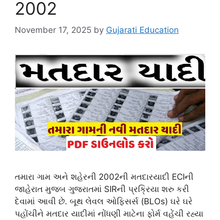
2002
November 17, 2025
by
Gujarati Education
તમારા ગામ અને શહેરની 2002ની મતદારયાદી ECIની
જાહેરાત મુજબ ગુજરાતમાં SIRની પ્રક્રિયા શરુ કરી
દેવામાં આવી છે. બૂથ લેવલ ઓફિસર્સ (BLOs) ઘરે ઘરે
પહોંચીને મતદાર યાદીમાં નોંધણી માટેના ફોર્મ વહેંચી રહ્યા