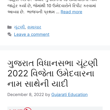
જાહેર કર્યા છે, જેમાંથી 10 ઉમેદવારોને રિપીટ કરવામાં
આવ્યા છે. ભાજપની પ્રથમ …
Read more
Categories
ચુંટણી
,
સમાચાર
Leave a comment
ગુજરાત વિધાનસભા ચૂંટણી
2022 વિજેતા ઉમેદવારના
નામ સાથેની યાદી
December 8, 2022
by
Gujarati Education