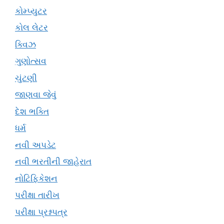
કોમ્પ્યુટર
કોલ લેટર
ક્વિઝ
ગુણોત્સવ
ચુંટણી
જાણવા જેવું
દેશ ભક્તિ
ધર્મ
નવી અપડેટ
નવી ભરતીની જાહેરાત
નોટિફિકેશન
પરીક્ષા તારીખ
પરીક્ષા પ્રશ્નપત્ર