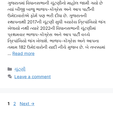
ગુજરાતમાં વિધાનસભાની ચૂંટણીનો માહોલ જામી ગયો છે
ત્યાં બીજી બાજુ ભાજપ-કોંગ્રેસ અને આપ પાર્ટીની
ઉમેદાવારોએ ફોર્મ પણ ભરી દીધા છે. ગુજરાતની
સ્થાપનાથી 2017ની ચૂંટણી સુધી ક્યારેય ત્રિપાંખિયો જંગ
ખેલાયો નથી ત્યારે 2022ની વિધાનસભાની ચૂંટણીમાં
પ્રથમવાર ભાજપ-કોંગ્રેસ અને આપ પાર્ટી વચ્ચે
ત્રિપાંખિયો જંગ ખેલાશે. ભાજપ-કોંગ્રેસ અને આપના
તમામ 182 ઉમેદવારોની યાદી નીચે મુજબ છે. બે તબક્કામાં
…
Read more
Categories
ચુંટણી
Leave a comment
Page
Page
1
2
Next
→