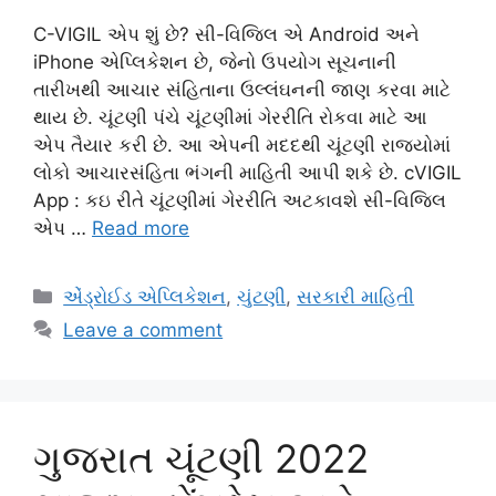
C-VIGIL એપ શું છે? સી-વિજિલ એ Android અને
iPhone એપ્લિકેશન છે, જેનો ઉપયોગ સૂચનાની
તારીખથી આચાર સંહિતાના ઉલ્લંઘનની જાણ કરવા માટે
થાય છે. ચૂંટણી પંચે ચૂંટણીમાં ગેરરીતિ રોકવા માટે આ
એપ તૈયાર કરી છે. આ એપની મદદથી ચૂંટણી રાજ્યોમાં
લોકો આચારસંહિતા ભંગની માહિતી આપી શકે છે. cVIGIL
App : કઇ રીતે ચૂંટણીમાં ગેરરીતિ અટકાવશે સી-વિજિલ
એપ …
Read more
Categories
એંડ્રોઈડ એપ્લિકેશન
,
ચુંટણી
,
સરકારી માહિતી
Leave a comment
ગુજરાત ચૂંટણી 2022