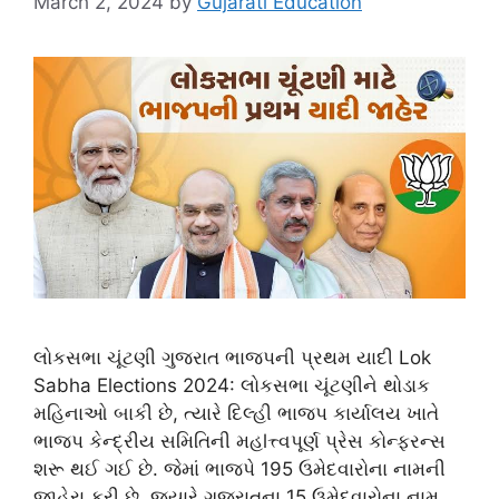
March 2, 2024
by
Gujarati Education
લોકસભા ચૂંટણી ગુજરાત ભાજપની પ્રથમ યાદી Lok
Sabha Elections 2024: લોકસભા ચૂંટણીને થોડાક
મહિનાઓ બાકી છે, ત્યારે દિલ્હી ભાજપ કાર્યાલય ખાતે
ભાજપ કેન્દ્રીય સમિતિની મહlત્ત્વપૂર્ણ પ્રેસ કોન્ફરન્સ
શરૂ થઈ ગઈ છે. જેમાં ભાજપે 195 ઉમેદવારોના નામની
જાહેરા કરી છે. જ્યારે ગુજરાતના 15 ઉમેદવારોના નામ