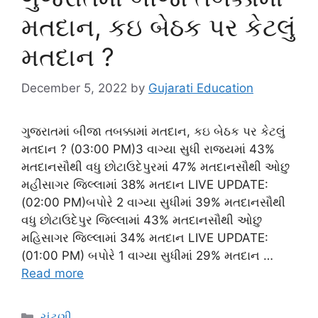
મતદાન, કઇ બેઠક પર કેટલું
મતદાન ?
December 5, 2022
by
Gujarati Education
ગુજરાતમાં બીજા તબક્કામાં મતદાન, કઇ બેઠક પર કેટલું
મતદાન ? (03:00 PM)3 વાગ્યા સુધી રાજ્યમાં 43%
મતદાનસૌથી વધુ છોટાઉદેપુરમાં 47% મતદાનસૌથી ઓછુ
મહીસાગર જિલ્લામાં 38% મતદાન LIVE UPDATE:
(02:00 PM)બપોરે 2 વાગ્યા સુધીમાં 39% મતદાનસૌથી
વધુ છોટાઉદેપુર જિલ્લામાં 43% મતદાનસૌથી ઓછુ
મહિસાગર જિલ્લામાં 34% મતદાન LIVE UPDATE:
(01:00 PM) બપોરે 1 વાગ્યા સુધીમાં 29% મતદાન …
Read more
Categories
ચુંટણી