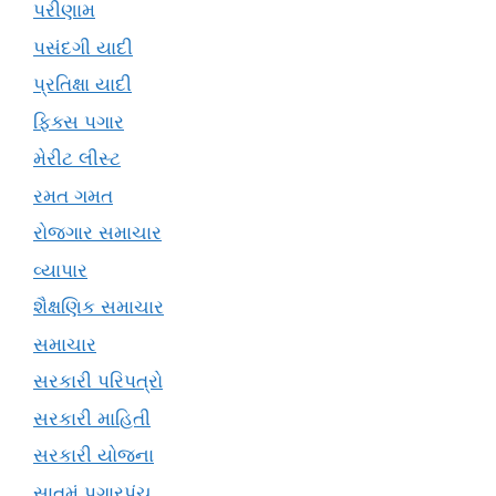
પરીણામ
પસંદગી યાદી
પ્રતિક્ષા યાદી
ફિક્સ પગાર
મેરીટ લીસ્ટ
રમત ગમત
રોજગાર સમાચાર
વ્યાપાર
શૈક્ષણિક સમાચાર
સમાચાર
સરકારી પરિપત્રો
સરકારી માહિતી
સરકારી યોજના
સાતમું પગારપંચ