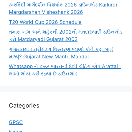
કારકિર્દી માર્ગદર્શન વિશેષાંક 2026 ડાઉનલોડ Karkirdi
Margdarshan Visheshank 2026
T20 World Cup 2026 Schedule
તમારા ગામ અને શહેરની 2002ની મતદારયાદી ડાઉનલોડ
કરો Matdaryadi Gujarat 2002
ગુજરાતમાં મંત્રીમંડળ વિસ્તરણ જાણો કોને કયુ ખાતું
મળ્યું? Gujarat New Mantri Mandal
Whatsapp ને ટક્કર ભારતની દેશી ચેટિંગ એપ Arattai :
લાખો લોકો કરી રહ્યા છે ડાઉનલોડ
Categories
GPSC