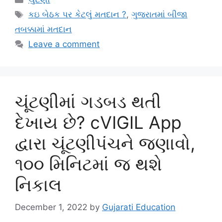
Tags
કઇ બેઠક પર કેટલું મતદાન ?
,
ગુજરાતમાં બીજા
તબક્કામાં મતદાન
Leave a comment
ચૂંટણીમાં ગડબડ થતી
દેખાય છે? cVIGIL App
દ્વારા ચૂંટણીપંચને જણાવો,
૧૦૦ મિનિટમાં જ થશે
નિકાલ
December 1, 2022
by
Gujarati Education