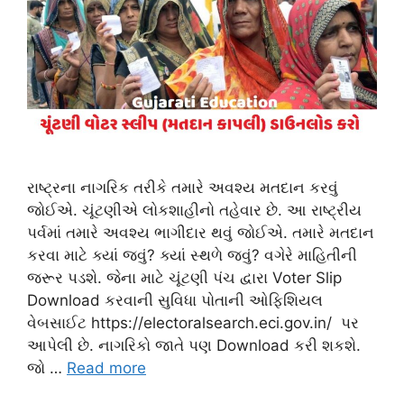
રાષ્ટ્રના નાગરિક તરીકે તમારે અવશ્ય મતદાન કરવું
જોઈએ. ચૂંટણીએ લોકશાહીનો તહેવાર છે. આ રાષ્ટ્રીય
પર્વમાં તમારે અવશ્ય ભાગીદાર થવું જોઈએ. તમારે મતદાન
કરવા માટે ક્યાં જવું? ક્યાં સ્થળે જવું? વગેરે માહિતીની
જરૂર પડશે. જેના માટે ચૂંટણી પંચ દ્વારા Voter Slip
Download કરવાની સુવિધા પોતાની ઓફિશિયલ
વેબસાઈટ https://electoralsearch.eci.gov.in/ પર
આપેલી છે. નાગરિકો જાતે પણ Download કરી શકશે.
જો …
Read more