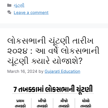
Categories
ચુંટણી
Leave a comment
લોકસભાની ચૂંટણી તારીખ
૨૦૨૪ : આ વર્ષે લોકસભાની
ચૂંટણી ક્યારે યોજાશે?
March 16, 2024
by
Gujarati Education