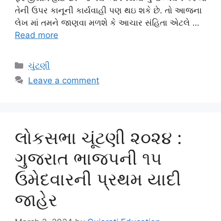
તેની ઉપર કાનૂની કાર્યવાહી પણ થઇ શકે છે. તો આજના
લેખ માં તમને જાણવા મળશે કે આચાર સંહિતા એટલે …
Read more
Categories
ચુંટણી
Leave a comment
લોકસભા ચૂંટણી ૨૦૨૪ :
ગુજરાત ભાજપની ૧૫
ઉમેદવારની પ્રથમ યાદી
જાહેર