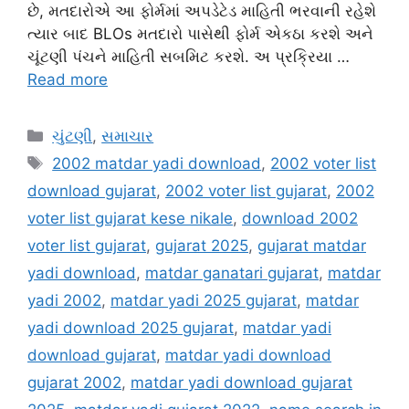
છે, મતદારોએ આ ફોર્મમાં અપડેટેડ માહિતી ભરવાની રહેશે
ત્યાર બાદ BLOs મતદારો પાસેથી ફોર્મ એકઠા કરશે અને
ચૂંટણી પંચને માહિતી સબમિટ કરશે. અ પ્રક્રિયા …
Read more
Categories
ચુંટણી
,
સમાચાર
Tags
2002 matdar yadi download
,
2002 voter list
download gujarat
,
2002 voter list gujarat
,
2002
voter list gujarat kese nikale
,
download 2002
voter list gujarat
,
gujarat 2025
,
gujarat matdar
yadi download
,
matdar ganatari gujarat
,
matdar
yadi 2002
,
matdar yadi 2025 gujarat
,
matdar
yadi download 2025 gujarat
,
matdar yadi
download gujarat
,
matdar yadi download
gujarat 2002
,
matdar yadi download gujarat