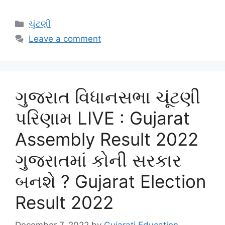
Categories
ચુંટણી
Leave a comment
ગુજરાત વિધાનસભા ચૂંટણી
પરિણામ LIVE : Gujarat
Assembly Result 2022
ગુજરાતમાં કોની સરકાર
બનશે ? Gujarat Election
Result 2022
December 7, 2022
by
Gujarati Education