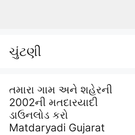
ચુંટણી
તમારા ગામ અને શહેરની
2002ની મતદારયાદી
ડાઉનલોડ કરો
Matdaryadi Gujarat