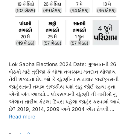
Lok Sabha Elections 2024 Date: ગુજરાતની 26
બેઠકો માટે ત્રીજા કે ચોથા તબક્કામાં મતદાન યોજાય
તેવી શક્યતા છે.. જો કે ચૂંટણીના સત્તાવાર કાર્યક્રમની
જાહેરાતની તમામ રાજકીય પક્ષો રાહ જોઈ રહ્યા હતા
એનો અંત આવ્યો… લોકસભાની ચૂંટણી ની તારીખો નું
એલાન તારીખ કેટલા દિવસ પહેલા જાહેર કરવામાં આવે
છે? 2019, 2014, 2009 અને 2004 એમ છેલ્લી …
Read more
Categories