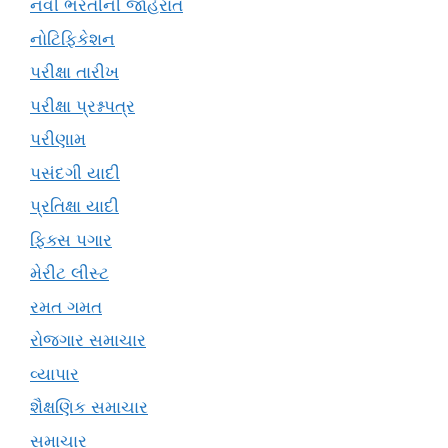
નવી ભરતીની જાહેરાત
નોટિફિકેશન
પરીક્ષા તારીખ
પરીક્ષા પ્રશ્નપત્ર
પરીણામ
પસંદગી યાદી
પ્રતિક્ષા યાદી
ફિક્સ પગાર
મેરીટ લીસ્ટ
રમત ગમત
રોજગાર સમાચાર
વ્યાપાર
શૈક્ષણિક સમાચાર
સમાચાર