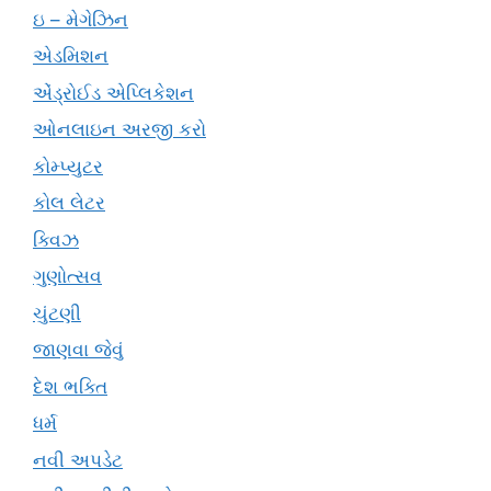
ઇ – મેગેઝિન
એડમિશન
એંડ્રોઈડ એપ્લિકેશન
ઓનલાઇન અરજી કરો
કોમ્પ્યુટર
કોલ લેટર
ક્વિઝ
ગુણોત્સવ
ચુંટણી
જાણવા જેવું
દેશ ભક્તિ
ધર્મ
નવી અપડેટ