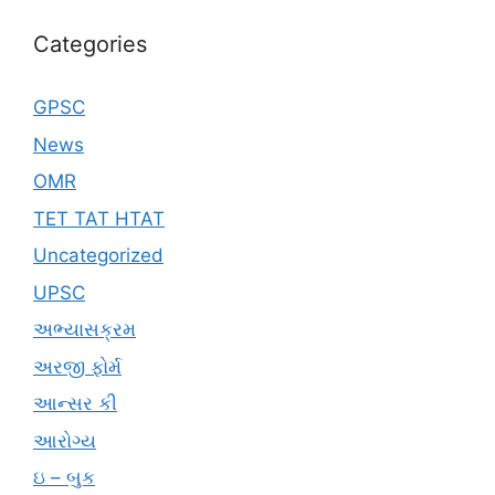
Categories
GPSC
News
OMR
TET TAT HTAT
Uncategorized
UPSC
અભ્યાસક્રમ
અરજી ફોર્મ
આન્સર કી
આરોગ્ય
ઇ – બુક