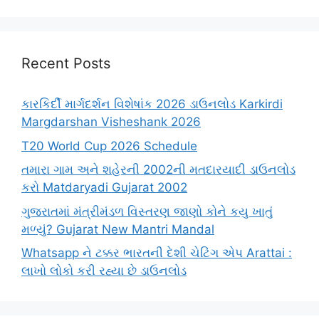
Recent Posts
કારકિર્દી માર્ગદર્શન વિશેષાંક 2026 ડાઉનલોડ Karkirdi
Margdarshan Visheshank 2026
T20 World Cup 2026 Schedule
તમારા ગામ અને શહેરની 2002ની મતદારયાદી ડાઉનલોડ
કરો Matdaryadi Gujarat 2002
ગુજરાતમાં મંત્રીમંડળ વિસ્તરણ જાણો કોને કયુ ખાતું
મળ્યું? Gujarat New Mantri Mandal
Whatsapp ને ટક્કર ભારતની દેશી ચેટિંગ એપ Arattai :
લાખો લોકો કરી રહ્યા છે ડાઉનલોડ