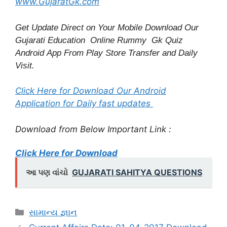
www.GujaratGk.com
Get Update Direct on Your Mobile Download Our
Gujarati Education
Online Rummy
Gk Quiz
Android App From Play Store
Transfer
and
Daily
Visit.
Click Here for Download Our Android
Application for Daily fast updates
Download from Below Important Link :
Click Here for Download
આ પણ વાંચો
GUJARATI SAHITYA QUESTIONS
Categories
સામાન્ય જ્ઞાન