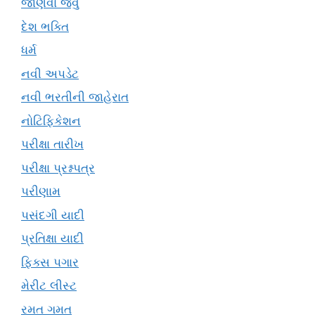
જાણવા જેવું
દેશ ભક્તિ
ધર્મ
નવી અપડેટ
નવી ભરતીની જાહેરાત
નોટિફિકેશન
પરીક્ષા તારીખ
પરીક્ષા પ્રશ્નપત્ર
પરીણામ
પસંદગી યાદી
પ્રતિક્ષા યાદી
ફિક્સ પગાર
મેરીટ લીસ્ટ
રમત ગમત