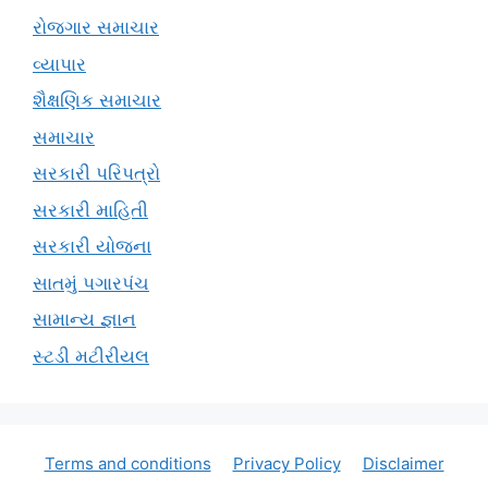
રોજગાર સમાચાર
વ્યાપાર
શૈક્ષણિક સમાચાર
સમાચાર
સરકારી પરિપત્રો
સરકારી માહિતી
સરકારી યોજના
સાતમું પગારપંચ
સામાન્ય જ્ઞાન
સ્ટડી મટીરીયલ
Terms and conditions
Privacy Policy
Disclaimer