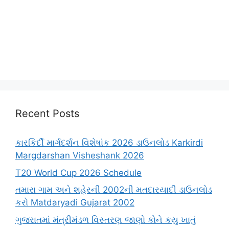
Recent Posts
કારકિર્દી માર્ગદર્શન વિશેષાંક 2026 ડાઉનલોડ Karkirdi
Margdarshan Visheshank 2026
T20 World Cup 2026 Schedule
તમારા ગામ અને શહેરની 2002ની મતદારયાદી ડાઉનલોડ
કરો Matdaryadi Gujarat 2002
ગુજરાતમાં મંત્રીમંડળ વિસ્તરણ જાણો કોને કયુ ખાતું