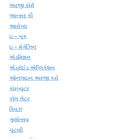
અરજી ફોર્મ
આન્સર કી
આરોગ્ય
ઇ – બુક
ઇ – મેગેઝિન
એડમિશન
એંડ્રોઈડ એપ્લિકેશન
ઓનલાઇન અરજી કરો
કોમ્પ્યુટર
કોલ લેટર
ક્વિઝ
ગુણોત્સવ
ચુંટણી