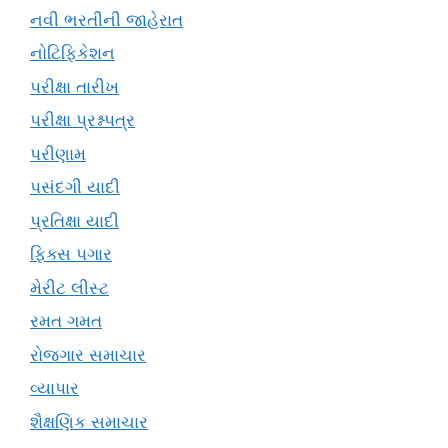
નવી ભરતીની જાહેરાત
નોટિફિકેશન
પરીક્ષા તારીખ
પરીક્ષા પ્રશ્નપત્ર
પરીણામ
પસંદગી યાદી
પ્રતિક્ષા યાદી
ફિક્સ પગાર
મેરીટ લીસ્ટ
રમત ગમત
રોજગાર સમાચાર
વ્યાપાર
શૈક્ષણિક સમાચાર