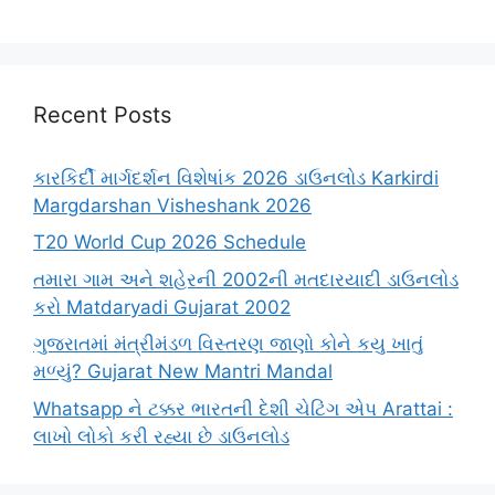
Recent Posts
કારકિર્દી માર્ગદર્શન વિશેષાંક 2026 ડાઉનલોડ Karkirdi
Margdarshan Visheshank 2026
T20 World Cup 2026 Schedule
તમારા ગામ અને શહેરની 2002ની મતદારયાદી ડાઉનલોડ
કરો Matdaryadi Gujarat 2002
ગુજરાતમાં મંત્રીમંડળ વિસ્તરણ જાણો કોને કયુ ખાતું
મળ્યું? Gujarat New Mantri Mandal
Whatsapp ને ટક્કર ભારતની દેશી ચેટિંગ એપ Arattai :
લાખો લોકો કરી રહ્યા છે ડાઉનલોડ