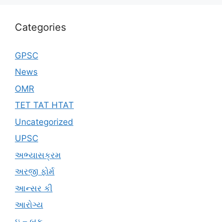
Categories
GPSC
News
OMR
TET TAT HTAT
Uncategorized
UPSC
અભ્યાસક્રમ
અરજી ફોર્મ
આન્સર કી
આરોગ્ય
ઇ – બુક