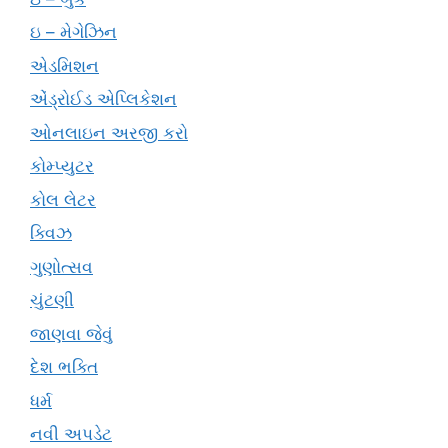
ઇ – મેગેઝિન
એડમિશન
એંડ્રોઈડ એપ્લિકેશન
ઓનલાઇન અરજી કરો
કોમ્પ્યુટર
કોલ લેટર
ક્વિઝ
ગુણોત્સવ
ચુંટણી
જાણવા જેવું
દેશ ભક્તિ
ધર્મ
નવી અપડેટ