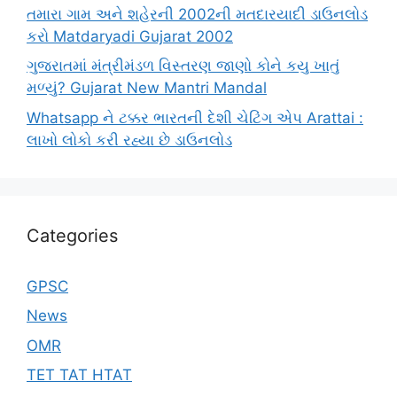
તમારા ગામ અને શહેરની 2002ની મતદારયાદી ડાઉનલોડ
કરો Matdaryadi Gujarat 2002
ગુજરાતમાં મંત્રીમંડળ વિસ્તરણ જાણો કોને કયુ ખાતું
મળ્યું? Gujarat New Mantri Mandal
Whatsapp ને ટક્કર ભારતની દેશી ચેટિંગ એપ Arattai :
લાખો લોકો કરી રહ્યા છે ડાઉનલોડ
Categories
GPSC
News
OMR
TET TAT HTAT