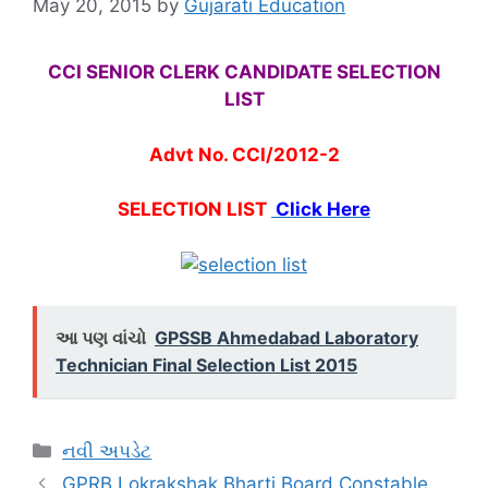
May 20, 2015
by
Gujarati Education
CCI SENIOR CLERK CANDIDATE SELECTION
LIST
Advt No. CCI/2012-2
SELECTION LIST
Click Here
આ પણ વાંચો
GPSSB Ahmedabad Laboratory
Technician Final Selection List 2015
Categories
નવી અપડેટ
GPRB Lokrakshak Bharti Board Constable