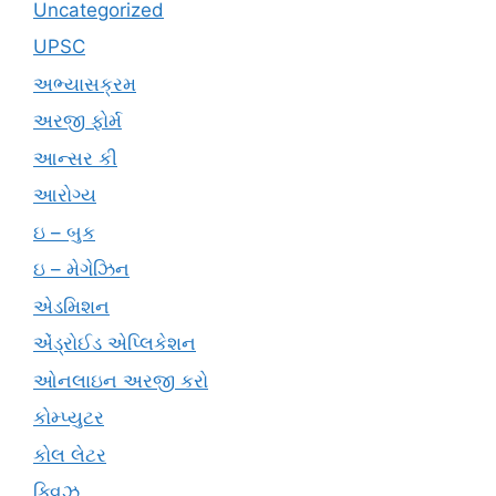
Uncategorized
UPSC
અભ્યાસક્રમ
અરજી ફોર્મ
આન્સર કી
આરોગ્ય
ઇ – બુક
ઇ – મેગેઝિન
એડમિશન
એંડ્રોઈડ એપ્લિકેશન
ઓનલાઇન અરજી કરો
કોમ્પ્યુટર
કોલ લેટર
ક્વિઝ