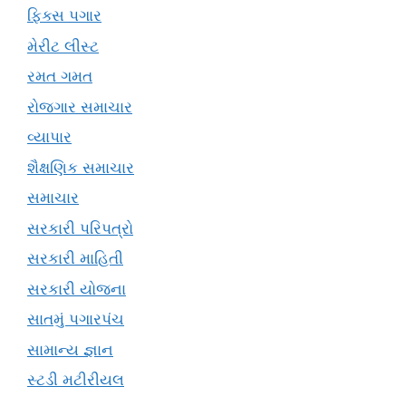
ફિક્સ પગાર
મેરીટ લીસ્ટ
રમત ગમત
રોજગાર સમાચાર
વ્યાપાર
શૈક્ષણિક સમાચાર
સમાચાર
સરકારી પરિપત્રો
સરકારી માહિતી
સરકારી યોજના
સાતમું પગારપંચ
સામાન્ય જ્ઞાન
સ્ટડી મટીરીયલ