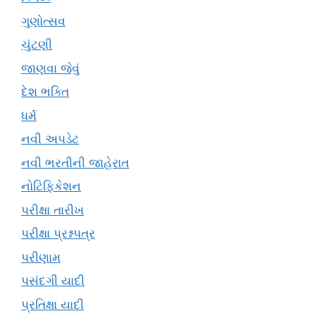
ગુણોત્સવ
ચુંટણી
જાણવા જેવું
દેશ ભક્તિ
ધર્મ
નવી અપડેટ
નવી ભરતીની જાહેરાત
નોટિફિકેશન
પરીક્ષા તારીખ
પરીક્ષા પ્રશ્નપત્ર
પરીણામ
પસંદગી યાદી
પ્રતિક્ષા યાદી