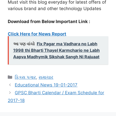
Must visit this blog everyday for latest offers of
various brand and other technology Updates
Download from Below Important Link :
Click Here for News Report
આ પણ વાંચો
Fix Pagar ma Vadhara no Labh
1998 thi Bharti Thayel Karmchario ne Labh
Aapva Madhymik Sikshak Sangh Ni Rajuaat
Categories
ફિક્સ પગાર
,
સમાચાર
Educational News 19-01-2017
GPSC Bharti Calendar / Exam Schedule for
2017-18