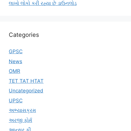
લાખો લોકો કરી રહ્યા છે ડાઉનલોડ
Categories
GPSC
News
OMR
TET TAT HTAT
Uncategorized
UPSC
અભ્યાસક્રમ
અરજી ફોર્મ
આન્સર કી