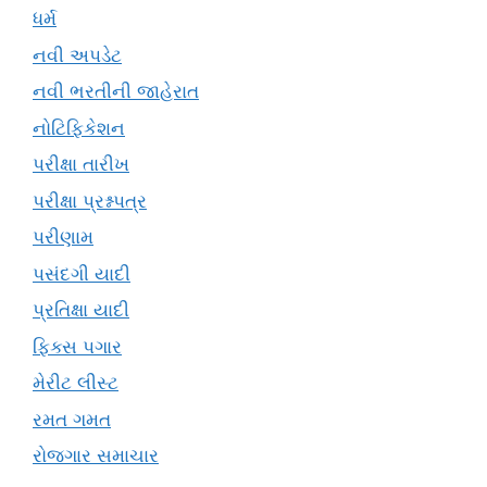
ધર્મ
નવી અપડેટ
નવી ભરતીની જાહેરાત
નોટિફિકેશન
પરીક્ષા તારીખ
પરીક્ષા પ્રશ્નપત્ર
પરીણામ
પસંદગી યાદી
પ્રતિક્ષા યાદી
ફિક્સ પગાર
મેરીટ લીસ્ટ
રમત ગમત
રોજગાર સમાચાર