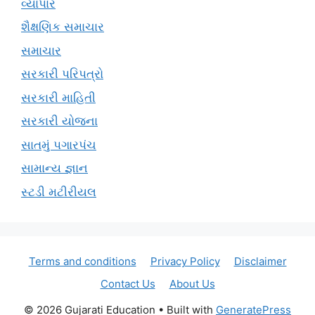
વ્યાપાર
શૈક્ષણિક સમાચાર
સમાચાર
સરકારી પરિપત્રો
સરકારી માહિતી
સરકારી યોજના
સાતમું પગારપંચ
સામાન્ય જ્ઞાન
સ્ટડી મટીરીયલ
Terms and conditions
Privacy Policy
Disclaimer
Contact Us
About Us
© 2026 Gujarati Education
• Built with
GeneratePress