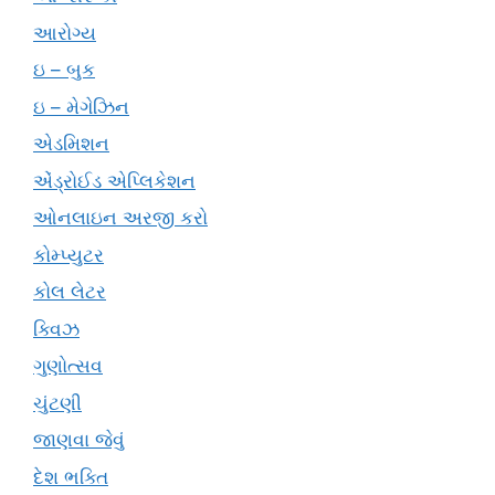
આરોગ્ય
ઇ – બુક
ઇ – મેગેઝિન
એડમિશન
એંડ્રોઈડ એપ્લિકેશન
ઓનલાઇન અરજી કરો
કોમ્પ્યુટર
કોલ લેટર
ક્વિઝ
ગુણોત્સવ
ચુંટણી
જાણવા જેવું
દેશ ભક્તિ