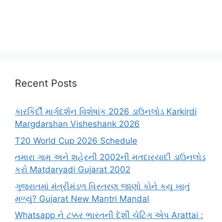
Recent Posts
કારકિર્દી માર્ગદર્શન વિશેષાંક 2026 ડાઉનલોડ Karkirdi
Margdarshan Visheshank 2026
T20 World Cup 2026 Schedule
તમારા ગામ અને શહેરની 2002ની મતદારયાદી ડાઉનલોડ
કરો Matdaryadi Gujarat 2002
ગુજરાતમાં મંત્રીમંડળ વિસ્તરણ જાણો કોને કયુ ખાતું
મળ્યું? Gujarat New Mantri Mandal
Whatsapp ને ટક્કર ભારતની દેશી ચેટિંગ એપ Arattai :