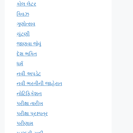
કોલ લેટર
ક્વિઝ
ગુણોત્સવ
ચુંટણી
જાણવા જેવું
દેશ ભક્તિ
ધર્મ
નવી અપડેટ
નવી ભરતીની જાહેરાત
નોટિફિકેશન
પરીક્ષા તારીખ
પરીક્ષા પ્રશ્નપત્ર
પરીણામ