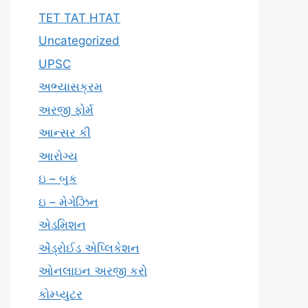
TET TAT HTAT
Uncategorized
UPSC
અભ્યાસક્રમ
અરજી ફોર્મ
આન્સર કી
આરોગ્ય
ઇ – બુક
ઇ – મેગેઝિન
એડમિશન
એંડ્રોઈડ એપ્લિકેશન
ઓનલાઇન અરજી કરો
કોમ્પ્યુટર