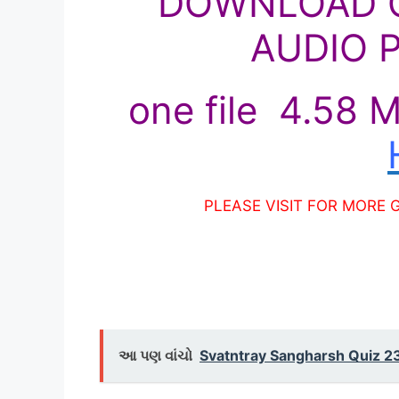
DOWNLOAD C
AUDIO P
one file 4.58 
PLEASE VISIT FOR MORE 
આ પણ વાંચો
Svatntray Sangharsh Quiz 2