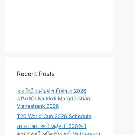
Recent Posts
કારકિર્દી માર્ગદર્શન વિશેષાંક 2026
ડાઉનલોડ Karkirdi Margdarshan
Visheshank 2026
T20 World Cup 2026 Schedule
તમારા ગામ અને શહેરની 2002ની
મતદારયાદી ડાઉનલોડ કરો Matdaryadi