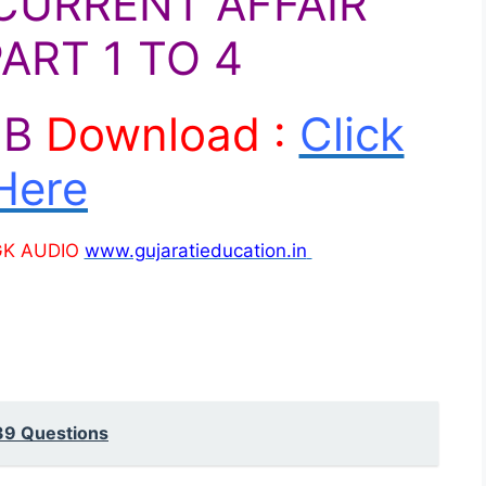
URRENT AFFAIR
ART 1 TO 4
MB
Download :
Click
Here
GK AUDIO
www.gujaratieducation.in
39 Questions