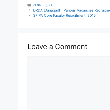
Categories
સામાન્ય જ્ઞાન
DRDA (Junagadh) Various Vacancies Recruitm
SPIPA Core Faculty Recruitment, 2015
Leave a Comment
Comment