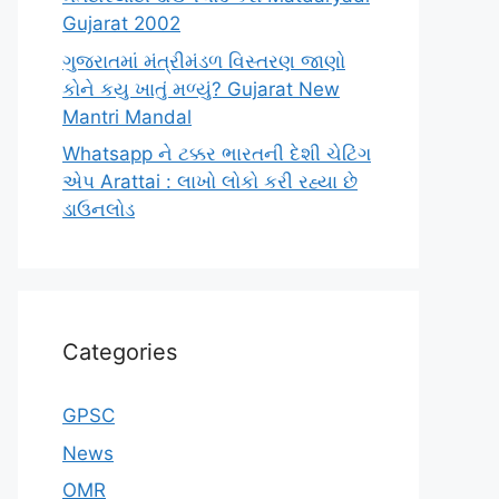
Gujarat 2002
ગુજરાતમાં મંત્રીમંડળ વિસ્તરણ જાણો
કોને કયુ ખાતું મળ્યું? Gujarat New
Mantri Mandal
Whatsapp ને ટક્કર ભારતની દેશી ચેટિંગ
એપ Arattai : લાખો લોકો કરી રહ્યા છે
ડાઉનલોડ
Categories
GPSC
News
OMR