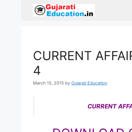
Skip
to
content
CURRENT AFFAIR
4
March 15, 2015
by
Gujarati Education
CURRENT AFFA