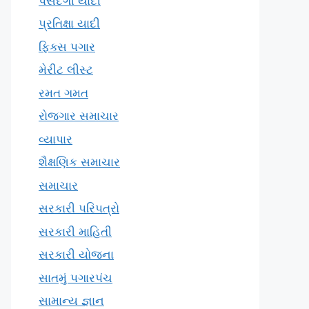
પસંદગી યાદી
પ્રતિક્ષા યાદી
ફિક્સ પગાર
મેરીટ લીસ્ટ
રમત ગમત
રોજગાર સમાચાર
વ્યાપાર
શૈક્ષણિક સમાચાર
સમાચાર
સરકારી પરિપત્રો
સરકારી માહિતી
સરકારી યોજના
સાતમું પગારપંચ
સામાન્ય જ્ઞાન