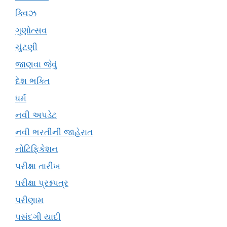
ક્વિઝ
ગુણોત્સવ
ચુંટણી
જાણવા જેવું
દેશ ભક્તિ
ધર્મ
નવી અપડેટ
નવી ભરતીની જાહેરાત
નોટિફિકેશન
પરીક્ષા તારીખ
પરીક્ષા પ્રશ્નપત્ર
પરીણામ
પસંદગી યાદી