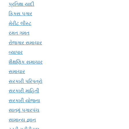
પ્રતિક્ષા યાદી
ફિક્સ પગાર
મેરીટ લીસ્ટ
રમત ગમત
રોજગાર સમાચાર
વ્યાપાર
શૈક્ષણિક સમાચાર
સમાચાર
સરકારી પરિપત્રો
સરકારી માહિતી
સરકારી યોજના
સાતમું પગારપંચ
સામાન્ય જ્ઞાન