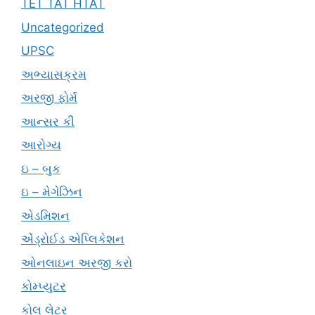
TET TAT HTAT
Uncategorized
UPSC
અભ્યાસક્રમ
અરજી ફોર્મ
આન્સર કી
આરોગ્ય
ઇ – બુક
ઇ – મેગેઝિન
એડમિશન
એંડ્રોઈડ એપ્લિકેશન
ઓનલાઇન અરજી કરો
કોમ્પ્યુટર
કોલ લેટર