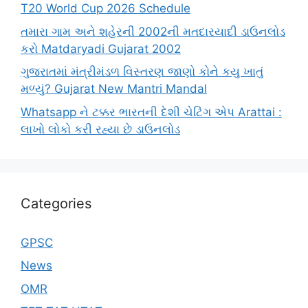
T20 World Cup 2026 Schedule
તમારા ગામ અને શહેરની 2002ની મતદારયાદી ડાઉનલોડ
કરો Matdaryadi Gujarat 2002
ગુજરાતમાં મંત્રીમંડળ વિસ્તરણ જાણો કોને કયુ ખાતું
મળ્યું? Gujarat New Mantri Mandal
Whatsapp ને ટક્કર ભારતની દેશી ચેટિંગ એપ Arattai :
લાખો લોકો કરી રહ્યા છે ડાઉનલોડ
Categories
GPSC
News
OMR