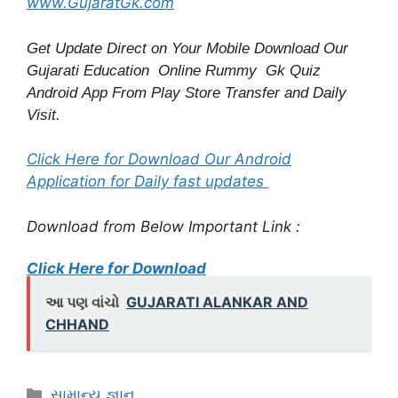
www.GujaratGk.com
Get Update Direct on Your Mobile Download Our
Gujarati Education
Online Rummy
Gk Quiz
Android App From Play Store
Transfer
and
Daily
Visit.
Click Here for Download Our Android
Application for Daily fast updates
Download from Below Important Link :
Click Here for Download
આ પણ વાંચો
GUJARATI ALANKAR AND
CHHAND
Categories
સામાન્ય જ્ઞાન