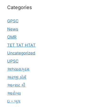
Categories
GPSC
News
OMR
TET TAT HTAT
Uncategorized
UPSC
અભ્યાસક્રમ
અરજી ફોર્મ
આન્સર કી
આરોગ્ય
ઇ – બુક