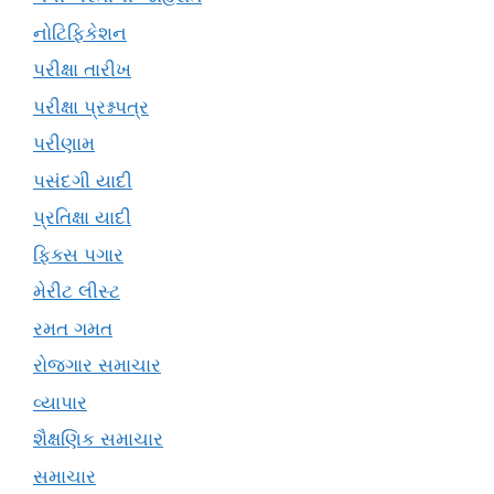
નોટિફિકેશન
પરીક્ષા તારીખ
પરીક્ષા પ્રશ્નપત્ર
પરીણામ
પસંદગી યાદી
પ્રતિક્ષા યાદી
ફિક્સ પગાર
મેરીટ લીસ્ટ
રમત ગમત
રોજગાર સમાચાર
વ્યાપાર
શૈક્ષણિક સમાચાર
સમાચાર