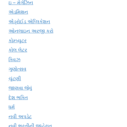
ઇ – મેગેઝિન
એડમિશન
એંડ્રોઈડ એપ્લિકેશન
ઓનલાઇન અરજી કરો
કોમ્પ્યુટર
કોલ લેટર
ક્વિઝ
ગુણોત્સવ
ચુંટણી
જાણવા જેવું
દેશ ભક્તિ
ધર્મ
નવી અપડેટ
નવી ભરતીની જાહેરાત