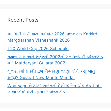
Recent Posts
કારકિર્દી માર્ગદર્શન વિશેષાંક 2026 ડાઉનલોડ Karkirdi
Margdarshan Visheshank 2026
T20 World Cup 2026 Schedule
તમારા ગામ અને શહેરની 2002ની મતદારયાદી ડાઉનલોડ
કરો Matdaryadi Gujarat 2002
ગુજરાતમાં મંત્રીમંડળ વિસ્તરણ જાણો કોને કયુ ખાતું
મળ્યું? Gujarat New Mantri Mandal
Whatsapp ને ટક્કર ભારતની દેશી ચેટિંગ એપ Arattai :
લાખો લોકો કરી રહ્યા છે ડાઉનલોડ