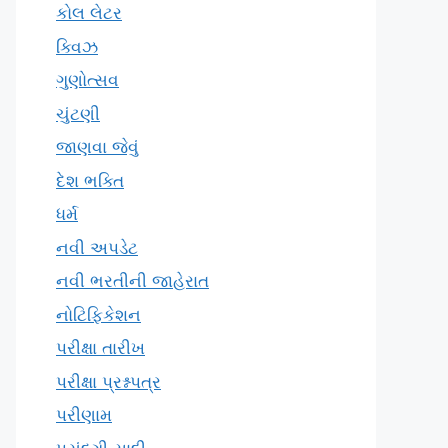
કોલ લેટર
ક્વિઝ
ગુણોત્સવ
ચુંટણી
જાણવા જેવું
દેશ ભક્તિ
ધર્મ
નવી અપડેટ
નવી ભરતીની જાહેરાત
નોટિફિકેશન
પરીક્ષા તારીખ
પરીક્ષા પ્રશ્નપત્ર
પરીણામ