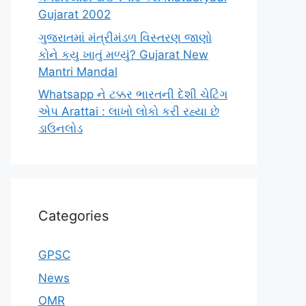
Gujarat 2002
ગુજરાતમાં મંત્રીમંડળ વિસ્તરણ જાણો
કોને કયુ ખાતું મળ્યું? Gujarat New
Mantri Mandal
Whatsapp ને ટક્કર ભારતની દેશી ચેટિંગ
એપ Arattai : લાખો લોકો કરી રહ્યા છે
ડાઉનલોડ
Categories
GPSC
News
OMR