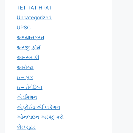
TET TAT HTAT
Uncategorized
UPSC
અભ્યાસક્રમ
અરજી ફોર્મ
આન્સર કી
આરોગ્ય
ઇ – બુક
ઇ – મેગેઝિન
એડમિશન
એંડ્રોઈડ એપ્લિકેશન
ઓનલાઇન અરજી કરો
કોમ્પ્યુટર