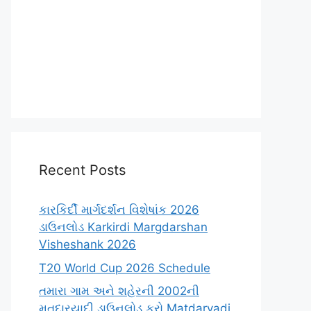
Recent Posts
કારકિર્દી માર્ગદર્શન વિશેષાંક 2026
ડાઉનલોડ Karkirdi Margdarshan
Visheshank 2026
T20 World Cup 2026 Schedule
તમારા ગામ અને શહેરની 2002ની
મતદારયાદી ડાઉનલોડ કરો Matdaryadi