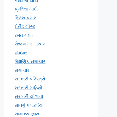
પસંદગી યાદી
પ્રતિક્ષા યાદી
ફિક્સ પગાર
મેરીટ લીસ્ટ
રમત ગમત
રોજગાર સમાચાર
વ્યાપાર
શૈક્ષણિક સમાચાર
સમાચાર
સરકારી પરિપત્રો
સરકારી માહિતી
સરકારી યોજના
સાતમું પગારપંચ
સામાન્ય જ્ઞાન