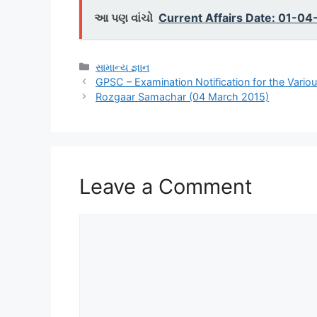
આ પણ વાંચો
Current Affairs Date: 01-04
Categories
સામાન્ય જ્ઞાન
GPSC – Examination Notification for the Vario
Rozgaar Samachar (04 March 2015)
Leave a Comment
Comment