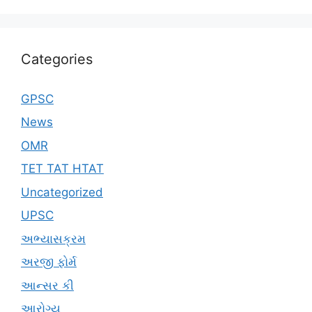
Categories
GPSC
News
OMR
TET TAT HTAT
Uncategorized
UPSC
અભ્યાસક્રમ
અરજી ફોર્મ
આન્સર કી
આરોગ્ય