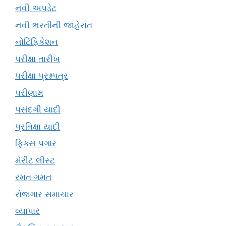
નવી અપડેટ
નવી ભરતીની જાહેરાત
નોટિફિકેશન
પરીક્ષા તારીખ
પરીક્ષા પ્રશ્નપત્ર
પરીણામ
પસંદગી યાદી
પ્રતિક્ષા યાદી
ફિક્સ પગાર
મેરીટ લીસ્ટ
રમત ગમત
રોજગાર સમાચાર
વ્યાપાર