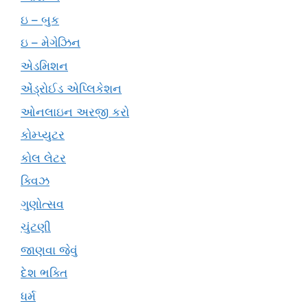
ઇ – બુક
ઇ – મેગેઝિન
એડમિશન
એંડ્રોઈડ એપ્લિકેશન
ઓનલાઇન અરજી કરો
કોમ્પ્યુટર
કોલ લેટર
ક્વિઝ
ગુણોત્સવ
ચુંટણી
જાણવા જેવું
દેશ ભક્તિ
ધર્મ