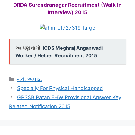
DRDA Surendranagar Recruitment (Walk In
Interview) 2015
આ પણ વાંચો
ICDS Meghraj Anganwadi
Worker / Helper Recruitment 2015
Categories
નવી અપડેટ
Specially For Physical Handicapped
GPSSB Patan FHW Provisional Answer Key
Related Notification 2015