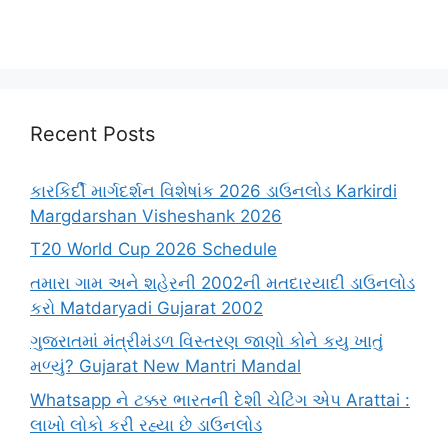
Recent Posts
કારકિર્દી માર્ગદર્શન વિશેષાંક 2026 ડાઉનલોડ Karkirdi
Margdarshan Visheshank 2026
T20 World Cup 2026 Schedule
તમારા ગામ અને શહેરની 2002ની મતદારયાદી ડાઉનલોડ
કરો Matdaryadi Gujarat 2002
ગુજરાતમાં મંત્રીમંડળ વિસ્તરણ જાણો કોને કયુ ખાતું
મળ્યું? Gujarat New Mantri Mandal
Whatsapp ને ટક્કર ભારતની દેશી ચેટિંગ એપ Arattai :
લાખો લોકો કરી રહ્યા છે ડાઉનલોડ