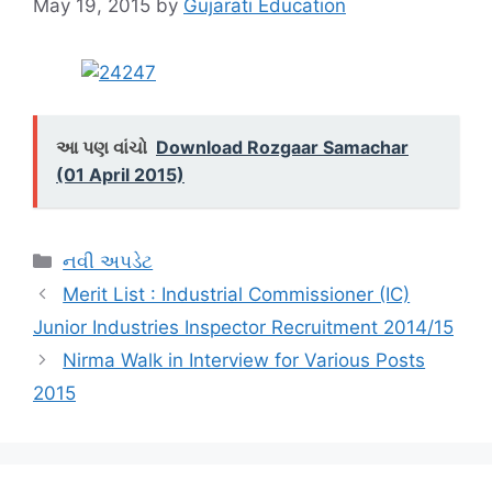
May 19, 2015
by
Gujarati Education
આ પણ વાંચો
Download Rozgaar Samachar
(01 April 2015)
Categories
નવી અપડેટ
Merit List : Industrial Commissioner (IC)
Junior Industries Inspector Recruitment 2014/15
Nirma Walk in Interview for Various Posts
2015