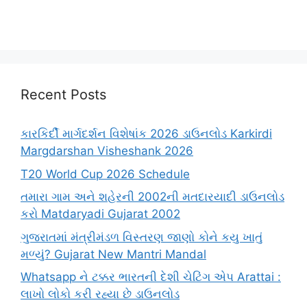
Recent Posts
કારકિર્દી માર્ગદર્શન વિશેષાંક 2026 ડાઉનલોડ Karkirdi
Margdarshan Visheshank 2026
T20 World Cup 2026 Schedule
તમારા ગામ અને શહેરની 2002ની મતદારયાદી ડાઉનલોડ
કરો Matdaryadi Gujarat 2002
ગુજરાતમાં મંત્રીમંડળ વિસ્તરણ જાણો કોને કયુ ખાતું
મળ્યું? Gujarat New Mantri Mandal
Whatsapp ને ટક્કર ભારતની દેશી ચેટિંગ એપ Arattai :
લાખો લોકો કરી રહ્યા છે ડાઉનલોડ