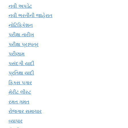
નવી અપડેટ
નવી ભરતીની જાહેરાત
નોટિફિકેશન
પરીક્ષા તારીખ
પરીક્ષા પ્રશ્નપત્ર
પરીણામ
પસંદગી યાદી
પ્રતિક્ષા યાદી
ફિક્સ પગાર
મેરીટ લીસ્ટ
રમત ગમત
રોજગાર સમાચાર
વ્યાપાર