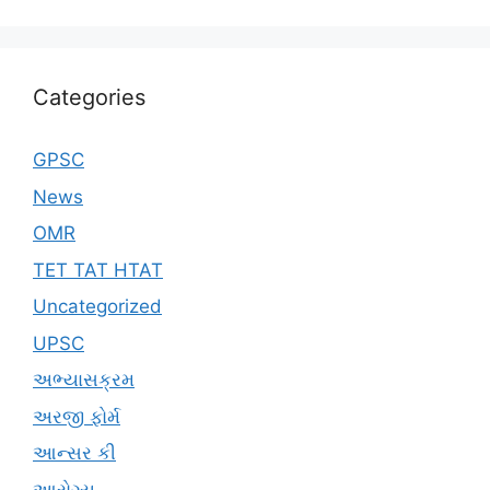
Categories
GPSC
News
OMR
TET TAT HTAT
Uncategorized
UPSC
અભ્યાસક્રમ
અરજી ફોર્મ
આન્સર કી
આરોગ્ય