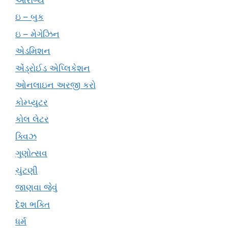
ઇ – બુક
ઇ – મેગેઝિન
એડમિશન
એંડ્રોઈડ એપ્લિકેશન
ઓનલાઇન અરજી કરો
કોમ્પ્યુટર
કોલ લેટર
ક્વિઝ
ગુણોત્સવ
ચુંટણી
જાણવા જેવું
દેશ ભક્તિ
ધર્મ