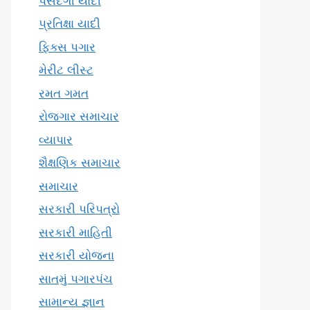
પસંદગી યાદી
પ્રતિક્ષા યાદી
ફિક્સ પગાર
મેરીટ લીસ્ટ
રમત ગમત
રોજગાર સમાચાર
વ્યાપાર
શૈક્ષણિક સમાચાર
સમાચાર
સરકારી પરિપત્રો
સરકારી માહિતી
સરકારી યોજના
સાતમું પગારપંચ
સામાન્ય જ્ઞાન