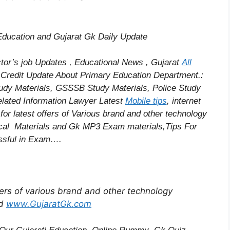
 Education and Gujarat Gk Daily Update
r’s job Updates , Educational News , Gujarat
All
r
Credit
Update About Primary Education Department.:
dy Materials, GSSSB Study Materials, Police Study
lated Information
Lawyer Latest
Mobile tips
,
internet
for latest offers of Various brand and other technology
cal
Materials and Gk MP3 Exam materials,
Tips For
sful
in Exam
….
ffers of various brand and other technology
d
www.GujaratGk.com