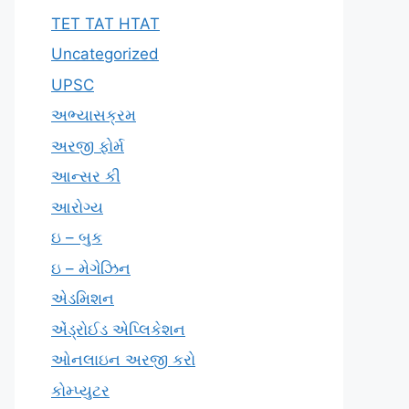
TET TAT HTAT
Uncategorized
UPSC
અભ્યાસક્રમ
અરજી ફોર્મ
આન્સર કી
આરોગ્ય
ઇ – બુક
ઇ – મેગેઝિન
એડમિશન
એંડ્રોઈડ એપ્લિકેશન
ઓનલાઇન અરજી કરો
કોમ્પ્યુટર