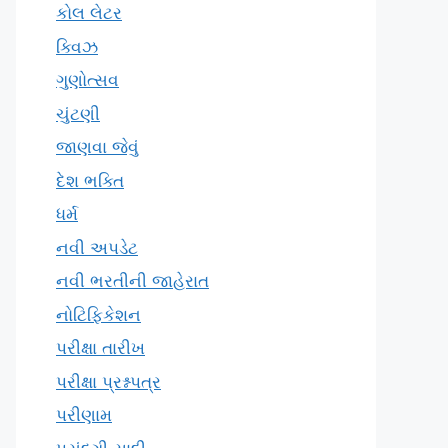
કોલ લેટર
ક્વિઝ
ગુણોત્સવ
ચુંટણી
જાણવા જેવું
દેશ ભક્તિ
ધર્મ
નવી અપડેટ
નવી ભરતીની જાહેરાત
નોટિફિકેશન
પરીક્ષા તારીખ
પરીક્ષા પ્રશ્નપત્ર
પરીણામ