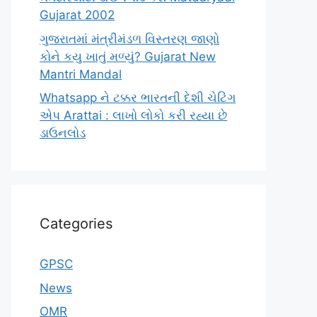
Gujarat 2002
ગુજરાતમાં મંત્રીમંડળ વિસ્તરણ જાણો
કોને કયુ ખાતું મળ્યું? Gujarat New
Mantri Mandal
Whatsapp ને ટક્કર ભારતની દેશી ચેટિંગ
એપ Arattai : લાખો લોકો કરી રહ્યા છે
ડાઉનલોડ
Categories
GPSC
News
OMR