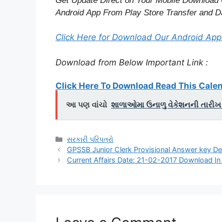
Get Update Direct on Your Mobile Download 
Android App From Play Store
Transfer
and
Da
Click Here for Download Our Android Appl
Download from Below Important Link :
Click Here To Download Read This Cale
આ પણ વાંચો
શાળાઓમા ઉનાળુ વેકેશનની તારીખ
Categories
સરકારી પરિપત્રો
GPSSB Junior Clerk Provisional Answer key Decl
Current Affairs Date: 21-02-2017 Download In 