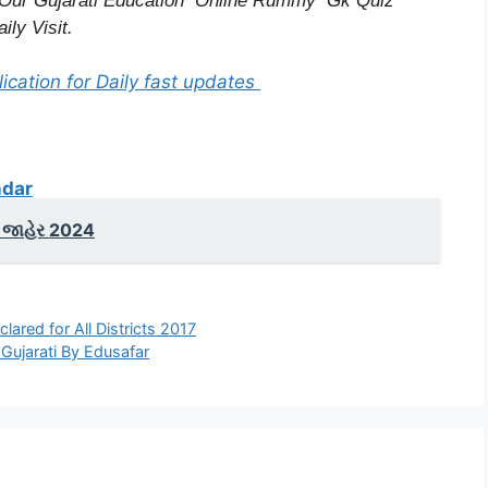
Our Gujarati Education
Online Rummy
Gk Quiz
ily Visit.
ication for Daily fast updates
ndar
 જાહેર 2024
ared for All Districts 2017
Gujarati By Edusafar