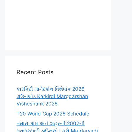
Recent Posts
કારકિર્દી માર્ગદર્શન વિશેષાંક 2026
ડાઉનલોડ Karkirdi Margdarshan
Visheshank 2026
T20 World Cup 2026 Schedule
તમારા ગામ અને શહેરની 2002ની
મતદારયાદી ડાઉનલોડ કરો Matdaryadi