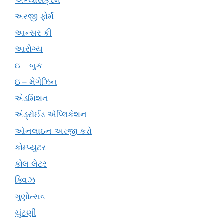
અરજી ફોર્મ
આન્સર કી
આરોગ્ય
ઇ – બુક
ઇ – મેગેઝિન
એડમિશન
એંડ્રોઈડ એપ્લિકેશન
ઓનલાઇન અરજી કરો
કોમ્પ્યુટર
કોલ લેટર
ક્વિઝ
ગુણોત્સવ
ચુંટણી