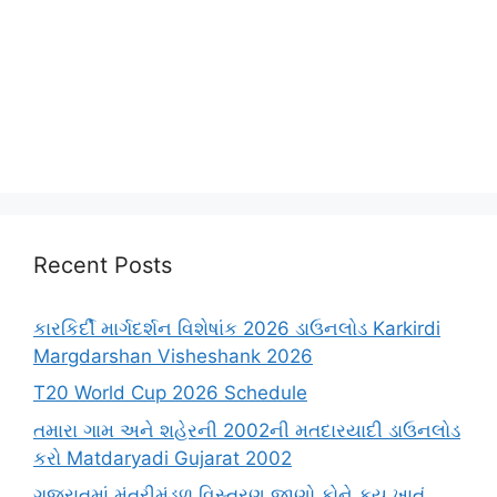
Recent Posts
કારકિર્દી માર્ગદર્શન વિશેષાંક 2026 ડાઉનલોડ Karkirdi
Margdarshan Visheshank 2026
T20 World Cup 2026 Schedule
તમારા ગામ અને શહેરની 2002ની મતદારયાદી ડાઉનલોડ
કરો Matdaryadi Gujarat 2002
ગુજરાતમાં મંત્રીમંડળ વિસ્તરણ જાણો કોને કયુ ખાતું