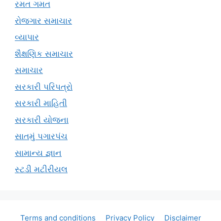
રમત ગમત
રોજગાર સમાચાર
વ્યાપાર
શૈક્ષણિક સમાચાર
સમાચાર
સરકારી પરિપત્રો
સરકારી માહિતી
સરકારી યોજના
સાતમું પગારપંચ
સામાન્ય જ્ઞાન
સ્ટડી મટીરીયલ
Terms and conditions
Privacy Policy
Disclaimer