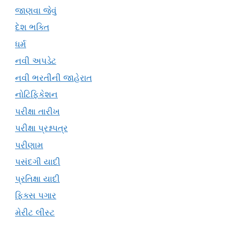
જાણવા જેવું
દેશ ભક્તિ
ધર્મ
નવી અપડેટ
નવી ભરતીની જાહેરાત
નોટિફિકેશન
પરીક્ષા તારીખ
પરીક્ષા પ્રશ્નપત્ર
પરીણામ
પસંદગી યાદી
પ્રતિક્ષા યાદી
ફિક્સ પગાર
મેરીટ લીસ્ટ