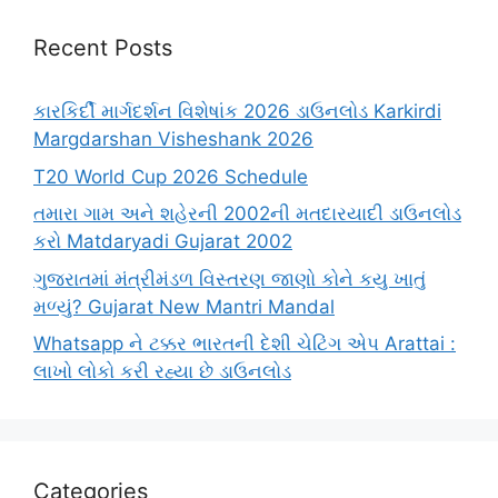
Recent Posts
કારકિર્દી માર્ગદર્શન વિશેષાંક 2026 ડાઉનલોડ Karkirdi
Margdarshan Visheshank 2026
T20 World Cup 2026 Schedule
તમારા ગામ અને શહેરની 2002ની મતદારયાદી ડાઉનલોડ
કરો Matdaryadi Gujarat 2002
ગુજરાતમાં મંત્રીમંડળ વિસ્તરણ જાણો કોને કયુ ખાતું
મળ્યું? Gujarat New Mantri Mandal
Whatsapp ને ટક્કર ભારતની દેશી ચેટિંગ એપ Arattai :
લાખો લોકો કરી રહ્યા છે ડાઉનલોડ
Categories