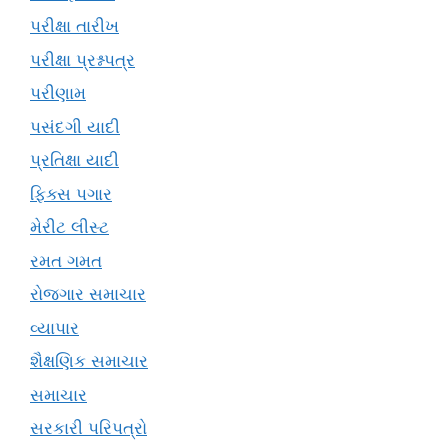
પરીક્ષા તારીખ
પરીક્ષા પ્રશ્નપત્ર
પરીણામ
પસંદગી યાદી
પ્રતિક્ષા યાદી
ફિક્સ પગાર
મેરીટ લીસ્ટ
રમત ગમત
રોજગાર સમાચાર
વ્યાપાર
શૈક્ષણિક સમાચાર
સમાચાર
સરકારી પરિપત્રો