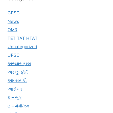
GPSC
News
OMR
TET TAT HTAT
Uncategorized
UPSC
અભ્યાસક્રમ
અરજી ફોર્મ
આન્સર કી
આરોગ્ય
ઇ – બુક
ઇ – મેગેઝિન