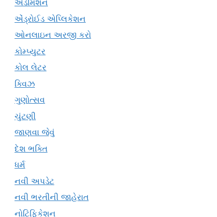
એડમિશન
એંડ્રોઈડ એપ્લિકેશન
ઓનલાઇન અરજી કરો
કોમ્પ્યુટર
કોલ લેટર
ક્વિઝ
ગુણોત્સવ
ચુંટણી
જાણવા જેવું
દેશ ભક્તિ
ધર્મ
નવી અપડેટ
નવી ભરતીની જાહેરાત
નોટિફિકેશન