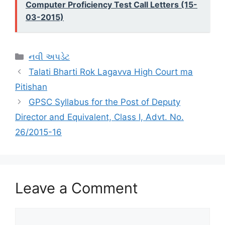
Computer Proficiency Test Call Letters (15-
03-2015)
Categories
નવી અપડેટ
Talati Bharti Rok Lagavva High Court ma
Pitishan
GPSC Syllabus for the Post of Deputy
Director and Equivalent, Class I, Advt. No.
26/2015-16
Leave a Comment
Comment