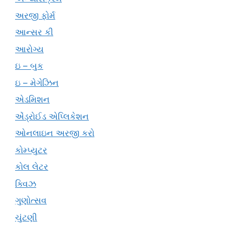
અરજી ફોર્મ
આન્સર કી
આરોગ્ય
ઇ – બુક
ઇ – મેગેઝિન
એડમિશન
એંડ્રોઈડ એપ્લિકેશન
ઓનલાઇન અરજી કરો
કોમ્પ્યુટર
કોલ લેટર
ક્વિઝ
ગુણોત્સવ
ચુંટણી