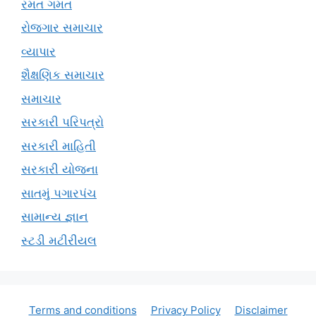
રમત ગમત
રોજગાર સમાચાર
વ્યાપાર
શૈક્ષણિક સમાચાર
સમાચાર
સરકારી પરિપત્રો
સરકારી માહિતી
સરકારી યોજના
સાતમું પગારપંચ
સામાન્ય જ્ઞાન
સ્ટડી મટીરીયલ
Terms and conditions
Privacy Policy
Disclaimer