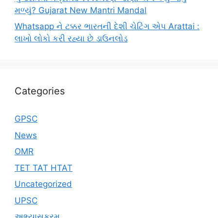
મળ્યું? Gujarat New Mantri Mandal
Whatsapp ને ટક્કર ભારતની દેશી ચેટિંગ એપ Arattai :
લાખો લોકો કરી રહ્યા છે ડાઉનલોડ
Categories
GPSC
News
OMR
TET TAT HTAT
Uncategorized
UPSC
અભ્યાસક્રમ