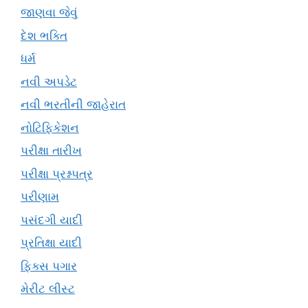
જાણવા જેવું
દેશ ભક્તિ
ધર્મ
નવી અપડેટ
નવી ભરતીની જાહેરાત
નોટિફિકેશન
પરીક્ષા તારીખ
પરીક્ષા પ્રશ્નપત્ર
પરીણામ
પસંદગી યાદી
પ્રતિક્ષા યાદી
ફિક્સ પગાર
મેરીટ લીસ્ટ