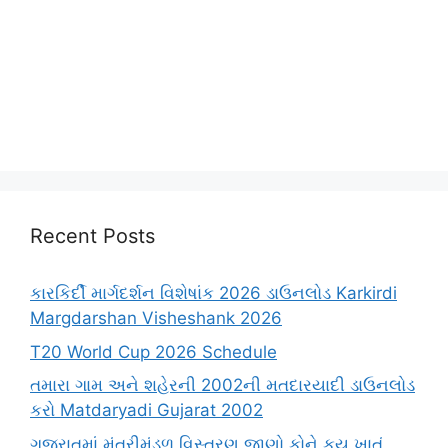
Recent Posts
કારકિર્દી માર્ગદર્શન વિશેષાંક 2026 ડાઉનલોડ Karkirdi
Margdarshan Visheshank 2026
T20 World Cup 2026 Schedule
તમારા ગામ અને શહેરની 2002ની મતદારયાદી ડાઉનલોડ
કરો Matdaryadi Gujarat 2002
ગુજરાતમાં મંત્રીમંડળ વિસ્તરણ જાણો કોને કયુ ખાતું