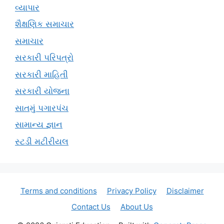
વ્યાપાર
શૈક્ષણિક સમાચાર
સમાચાર
સરકારી પરિપત્રો
સરકારી માહિતી
સરકારી યોજના
સાતમું પગારપંચ
સામાન્ય જ્ઞાન
સ્ટડી મટીરીયલ
Terms and conditions
Privacy Policy
Disclaimer
Contact Us
About Us