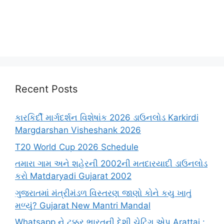
Recent Posts
કારકિર્દી માર્ગદર્શન વિશેષાંક 2026 ડાઉનલોડ Karkirdi
Margdarshan Visheshank 2026
T20 World Cup 2026 Schedule
તમારા ગામ અને શહેરની 2002ની મતદારયાદી ડાઉનલોડ
કરો Matdaryadi Gujarat 2002
ગુજરાતમાં મંત્રીમંડળ વિસ્તરણ જાણો કોને કયુ ખાતું
મળ્યું? Gujarat New Mantri Mandal
Whatsapp ને ટક્કર ભારતની દેશી ચેટિંગ એપ Arattai :