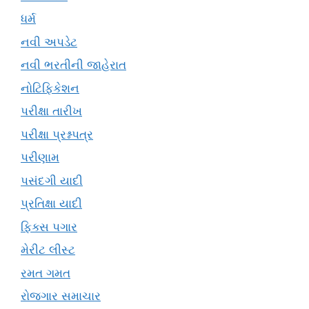
ધર્મ
નવી અપડેટ
નવી ભરતીની જાહેરાત
નોટિફિકેશન
પરીક્ષા તારીખ
પરીક્ષા પ્રશ્નપત્ર
પરીણામ
પસંદગી યાદી
પ્રતિક્ષા યાદી
ફિક્સ પગાર
મેરીટ લીસ્ટ
રમત ગમત
રોજગાર સમાચાર