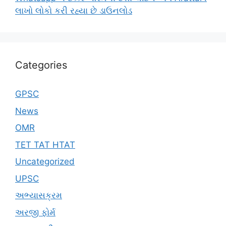
લાખો લોકો કરી રહ્યા છે ડાઉનલોડ
Categories
GPSC
News
OMR
TET TAT HTAT
Uncategorized
UPSC
અભ્યાસક્રમ
અરજી ફોર્મ