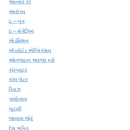
આન્સર કી
આરોગ્ય
ઇ – બુક
ઇ – મેગેઝિન
એડમિશન
એંડ્રોઈડ એપ્લિકેશન
ઓનલાઇન અરજી કરો
કોમ્પ્યુટર
કોલ લેટર
ક્વિઝ
ગુણોત્સવ
ચુંટણી
જાણવા જેવું
દેશ ભક્તિ