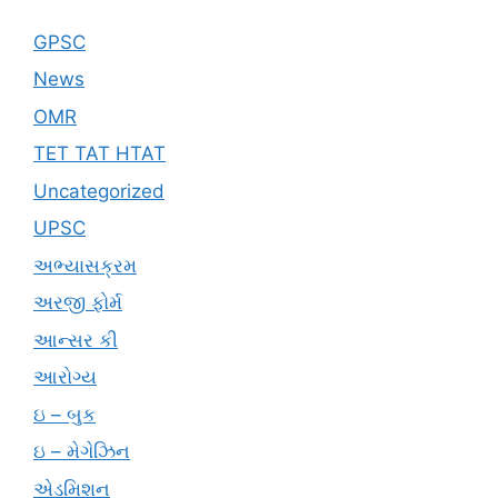
GPSC
News
OMR
TET TAT HTAT
Uncategorized
UPSC
અભ્યાસક્રમ
અરજી ફોર્મ
આન્સર કી
આરોગ્ય
ઇ – બુક
ઇ – મેગેઝિન
એડમિશન