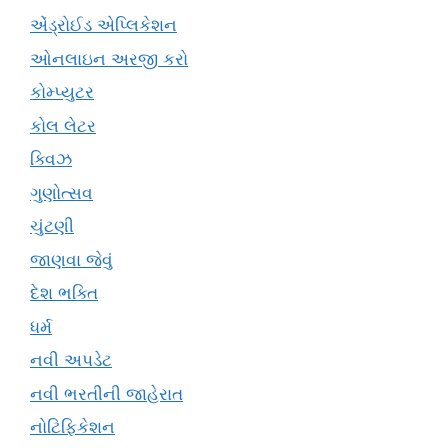
એંડ્રોઈડ એપ્લિકેશન
ઓનલાઇન અરજી કરો
કોમ્પ્યુટર
કોલ લેટર
ક્વિઝ
ગુણોત્સવ
ચુંટણી
જાણવા જેવું
દેશ ભક્તિ
ધર્મ
નવી અપડેટ
નવી ભરતીની જાહેરાત
નોટિફિકેશન