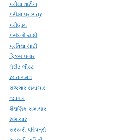
પરીક્ષા તારીખ
પરીક્ષા પ્રશ્નપત્ર
પરીણામ
પસંદગી યાદી
પ્રતિક્ષા યાદી
ફિક્સ પગાર
મેરીટ લીસ્ટ
રમત ગમત
રોજગાર સમાચાર
વ્યાપાર
શૈક્ષણિક સમાચાર
સમાચાર
સરકારી પરિપત્રો