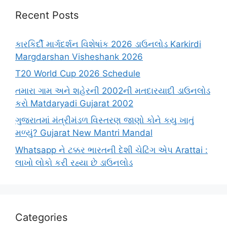
Recent Posts
કારકિર્દી માર્ગદર્શન વિશેષાંક 2026 ડાઉનલોડ Karkirdi
Margdarshan Visheshank 2026
T20 World Cup 2026 Schedule
તમારા ગામ અને શહેરની 2002ની મતદારયાદી ડાઉનલોડ
કરો Matdaryadi Gujarat 2002
ગુજરાતમાં મંત્રીમંડળ વિસ્તરણ જાણો કોને કયુ ખાતું
મળ્યું? Gujarat New Mantri Mandal
Whatsapp ને ટક્કર ભારતની દેશી ચેટિંગ એપ Arattai :
લાખો લોકો કરી રહ્યા છે ડાઉનલોડ
Categories