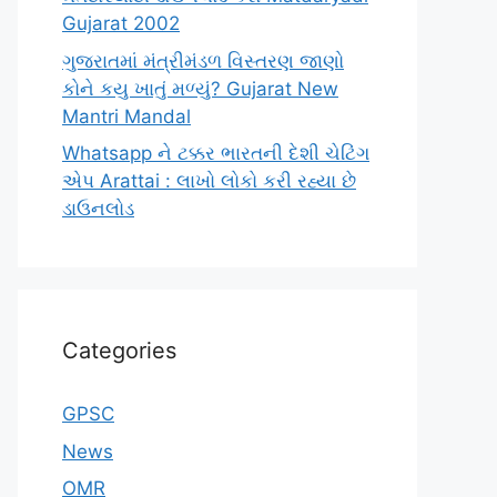
Gujarat 2002
ગુજરાતમાં મંત્રીમંડળ વિસ્તરણ જાણો
કોને કયુ ખાતું મળ્યું? Gujarat New
Mantri Mandal
Whatsapp ને ટક્કર ભારતની દેશી ચેટિંગ
એપ Arattai : લાખો લોકો કરી રહ્યા છે
ડાઉનલોડ
Categories
GPSC
News
OMR