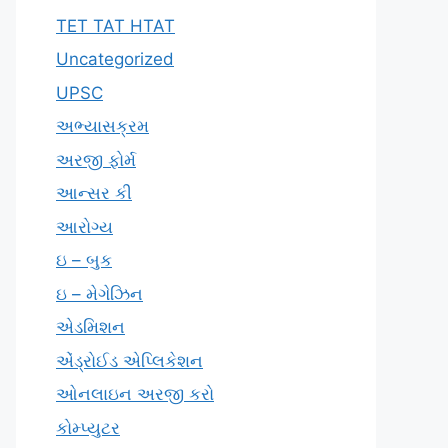
TET TAT HTAT
Uncategorized
UPSC
અભ્યાસક્રમ
અરજી ફોર્મ
આન્સર કી
આરોગ્ય
ઇ – બુક
ઇ – મેગેઝિન
એડમિશન
એંડ્રોઈડ એપ્લિકેશન
ઓનલાઇન અરજી કરો
કોમ્પ્યુટર