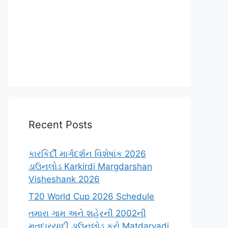
Recent Posts
કારકિર્દી માર્ગદર્શન વિશેષાંક 2026
ડાઉનલોડ Karkirdi Margdarshan
Visheshank 2026
T20 World Cup 2026 Schedule
તમારા ગામ અને શહેરની 2002ની
મતદારયાદી ડાઉનલોડ કરો Matdaryadi