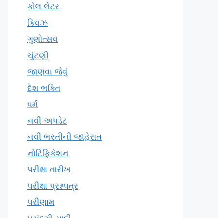
કોલ લેટર
ક્વિઝ
ગુણોત્સવ
ચુંટણી
જાણવા જેવું
દેશ ભક્તિ
ધર્મ
નવી અપડેટ
નવી ભરતીની જાહેરાત
નોટિફિકેશન
પરીક્ષા તારીખ
પરીક્ષા પ્રશ્નપત્ર
પરીણામ