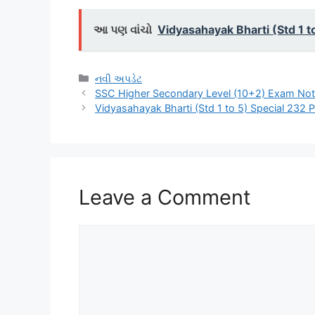
આ પણ વાંચો
Vidyasahayak Bharti (Std 1 
Categories
નવી અપડેટ
SSC Higher Secondary Level (10+2) Exam Noti
Vidyasahayak Bharti (Std 1 to 5) Special 232 
Leave a Comment
Comment