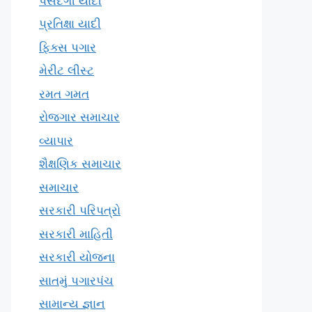
પસંદગી યાદી
પ્રતિક્ષા યાદી
ફિક્સ પગાર
મેરીટ લીસ્ટ
રમત ગમત
રોજગાર સમાચાર
વ્યાપાર
શૈક્ષણિક સમાચાર
સમાચાર
સરકારી પરિપત્રો
સરકારી માહિતી
સરકારી યોજના
સાતમું પગારપંચ
સામાન્ય જ્ઞાન