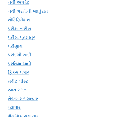
નવી અપડેટ
નવી ભરતીની જાહેરાત
નોટિફિકેશન
પરીક્ષા તારીખ
પરીક્ષા પ્રશ્નપત્ર
પરીણામ
પસંદગી યાદી
પ્રતિક્ષા યાદી
ફિક્સ પગાર
મેરીટ લીસ્ટ
રમત ગમત
રોજગાર સમાચાર
વ્યાપાર
શૈક્ષણિક સમાચાર