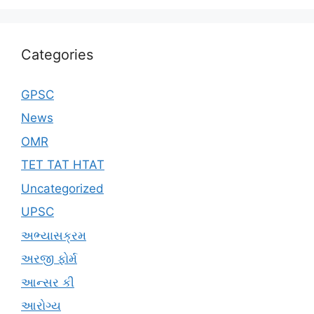
Categories
GPSC
News
OMR
TET TAT HTAT
Uncategorized
UPSC
અભ્યાસક્રમ
અરજી ફોર્મ
આન્સર કી
આરોગ્ય