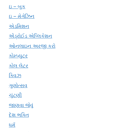
ઇ – બુક
ઇ – મેગેઝિન
એડમિશન
એંડ્રોઈડ એપ્લિકેશન
ઓનલાઇન અરજી કરો
કોમ્પ્યુટર
કોલ લેટર
ક્વિઝ
ગુણોત્સવ
ચુંટણી
જાણવા જેવું
દેશ ભક્તિ
ધર્મ