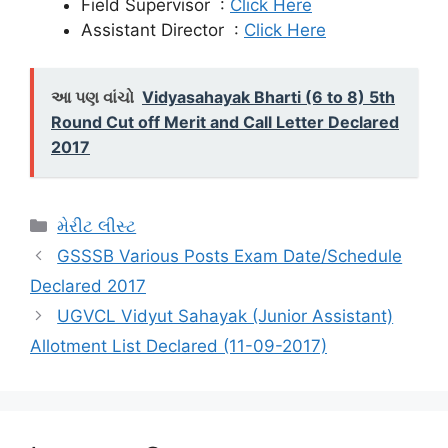
Field Supervisor :
Click Here
Assistant Director :
Click Here
આ પણ વાંચો
Vidyasahayak Bharti (6 to 8) 5th
Round Cut off Merit and Call Letter Declared
2017
Categories
મેરીટ લીસ્ટ
GSSSB Various Posts Exam Date/Schedule
Declared 2017
UGVCL Vidyut Sahayak (Junior Assistant)
Allotment List Declared (11-09-2017)