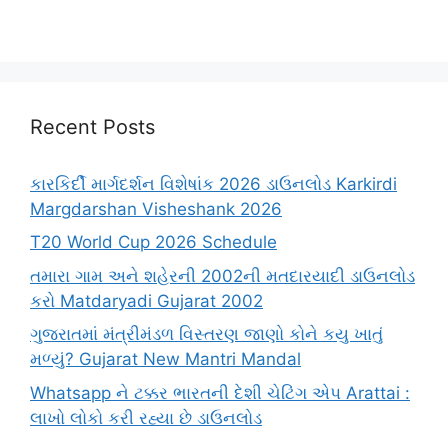
Recent Posts
કારકિર્દી માર્ગદર્શન વિશેષાંક 2026 ડાઉનલોડ Karkirdi
Margdarshan Visheshank 2026
T20 World Cup 2026 Schedule
તમારા ગામ અને શહેરની 2002ની મતદારયાદી ડાઉનલોડ
કરો Matdaryadi Gujarat 2002
ગુજરાતમાં મંત્રીમંડળ વિસ્તરણ જાણો કોને કયુ ખાતું
મળ્યું? Gujarat New Mantri Mandal
Whatsapp ને ટક્કર ભારતની દેશી ચેટિંગ એપ Arattai :
લાખો લોકો કરી રહ્યા છે ડાઉનલોડ