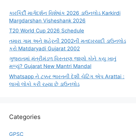
કારકિર્દી માર્ગદર્શન વિશેષાંક 2026 ડાઉનલોડ Karkirdi
Margdarshan Visheshank 2026
T20 World Cup 2026 Schedule
તમારા ગામ અને શહેરની 2002ની મતદારયાદી ડાઉનલોડ
કરો Matdaryadi Gujarat 2002
ગુજરાતમાં મંત્રીમંડળ વિસ્તરણ જાણો કોને કયુ ખાતું
મળ્યું? Gujarat New Mantri Mandal
Whatsapp ને ટક્કર ભારતની દેશી ચેટિંગ એપ Arattai :
લાખો લોકો કરી રહ્યા છે ડાઉનલોડ
Categories
GPSC