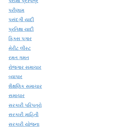
પરીક્ષા પ્રશ્નપત્ર
પરીણામ
પસંદગી યાદી
પ્રતિક્ષા યાદી
ફિક્સ પગાર
મેરીટ લીસ્ટ
રમત ગમત
રોજગાર સમાચાર
વ્યાપાર
શૈક્ષણિક સમાચાર
સમાચાર
સરકારી પરિપત્રો
સરકારી માહિતી
સરકારી યોજના