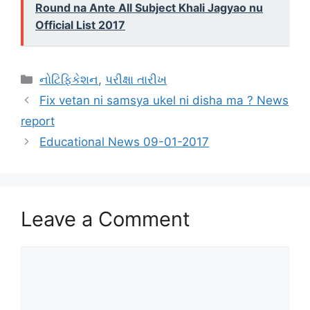
Round na Ante All Subject Khali Jagyao nu
Official List 2017
Categories
નોટિફિકેશન
,
પરીક્ષા તારીખ
Fix vetan ni samsya ukel ni disha ma ? News
report
Educational News 09-01-2017
Leave a Comment
Comment