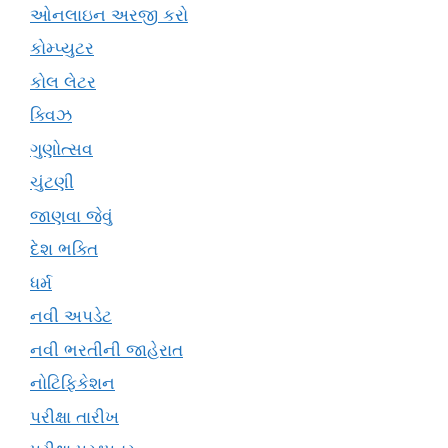
ઓનલાઇન અરજી કરો
કોમ્પ્યુટર
કોલ લેટર
ક્વિઝ
ગુણોત્સવ
ચુંટણી
જાણવા જેવું
દેશ ભક્તિ
ધર્મ
નવી અપડેટ
નવી ભરતીની જાહેરાત
નોટિફિકેશન
પરીક્ષા તારીખ