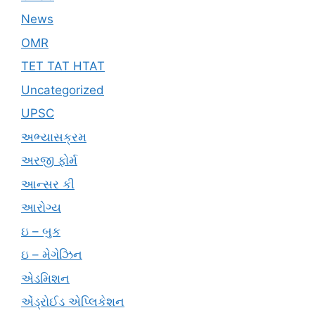
News
OMR
TET TAT HTAT
Uncategorized
UPSC
અભ્યાસક્રમ
અરજી ફોર્મ
આન્સર કી
આરોગ્ય
ઇ – બુક
ઇ – મેગેઝિન
એડમિશન
એંડ્રોઈડ એપ્લિકેશન