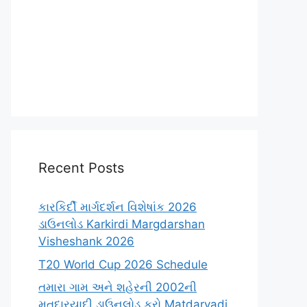
Recent Posts
કારકિર્દી માર્ગદર્શન વિશેષાંક 2026
ડાઉનલોડ Karkirdi Margdarshan
Visheshank 2026
T20 World Cup 2026 Schedule
તમારા ગામ અને શહેરની 2002ની
મતદારયાદી ડાઉનલોડ કરો Matdaryadi