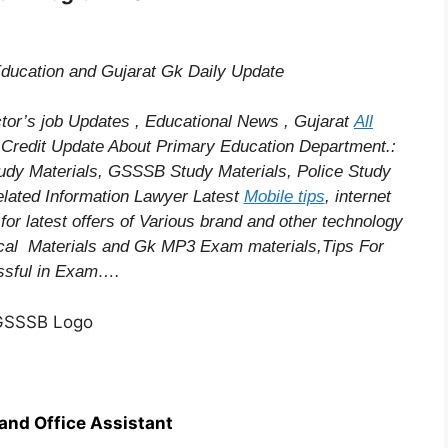
 Education and Gujarat Gk Daily Update
r’s job Updates , Educational News , Gujarat
All
r
Credit
Update About Primary Education Department.:
dy Materials, GSSSB Study Materials, Police Study
lated Information
Lawyer Latest
Mobile tips
,
internet
for latest offers of Various brand and other technology
cal
Materials and Gk MP3 Exam materials,
Tips For
sful
in Exam
….
 and Office Assistant