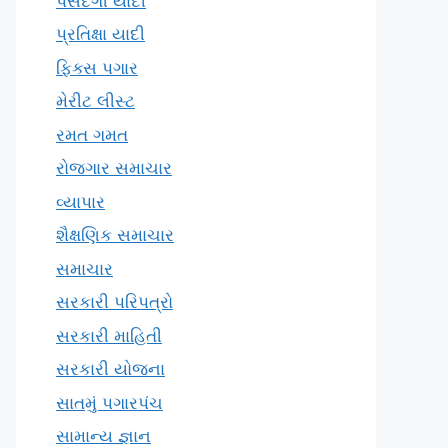
પસંદગી યાદી
પ્રતિક્ષા યાદી
ફિક્સ પગાર
મેરીટ લીસ્ટ
રમત ગમત
રોજગાર સમાચાર
વ્યાપાર
શૈક્ષણિક સમાચાર
સમાચાર
સરકારી પરિપત્રો
સરકારી માહિતી
સરકારી યોજના
સાતમું પગારપંચ
સામાન્ય જ્ઞાન