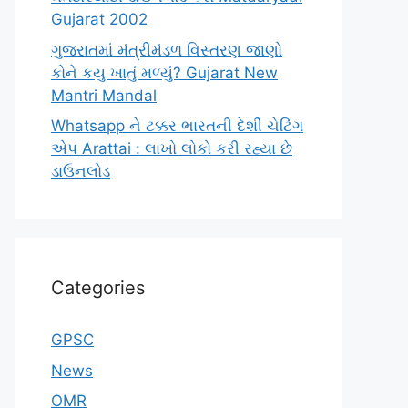
Gujarat 2002
ગુજરાતમાં મંત્રીમંડળ વિસ્તરણ જાણો
કોને કયુ ખાતું મળ્યું? Gujarat New
Mantri Mandal
Whatsapp ને ટક્કર ભારતની દેશી ચેટિંગ
એપ Arattai : લાખો લોકો કરી રહ્યા છે
ડાઉનલોડ
Categories
GPSC
News
OMR