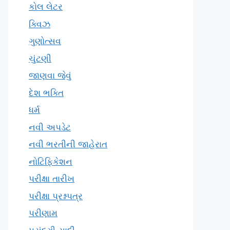
કોલ લેટર
ક્વિઝ
ગુણોત્સવ
ચુંટણી
જાણવા જેવું
દેશ ભક્તિ
ધર્મ
નવી અપડેટ
નવી ભરતીની જાહેરાત
નોટિફિકેશન
પરીક્ષા તારીખ
પરીક્ષા પ્રશ્નપત્ર
પરીણામ