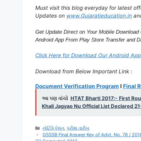
Must visit this blog everyday for latest o
Updates on
www.Gujaratieducation.in
an
Get Update Direct on Your Mobile Download 
Android App From Play Store
Transfer
and
Da
Click Here for Download Our Android Appl
Download from Below Important Link :
Document Verification Program
I
Final 
આ પણ વાંચો
HTAT Bharti 2017:- First Rou
Khali Jagyao Nu Official List Declared 
Categories
નોટિફિકેશન
,
પરીક્ષા તારીખ
GSSSB Final Answer Key of Advt. No. 78 / 2016