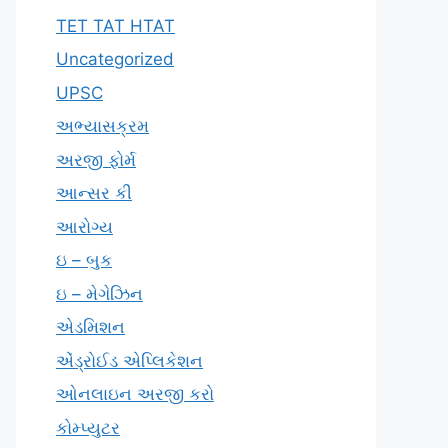
TET TAT HTAT
Uncategorized
UPSC
અભ્યાસક્રમ
અરજી ફોર્મ
આન્સર કી
આરોગ્ય
ઇ – બુક
ઇ – મેગેઝિન
એડમિશન
એંડ્રોઈડ એપ્લિકેશન
ઓનલાઇન અરજી કરો
કોમ્પ્યુટર