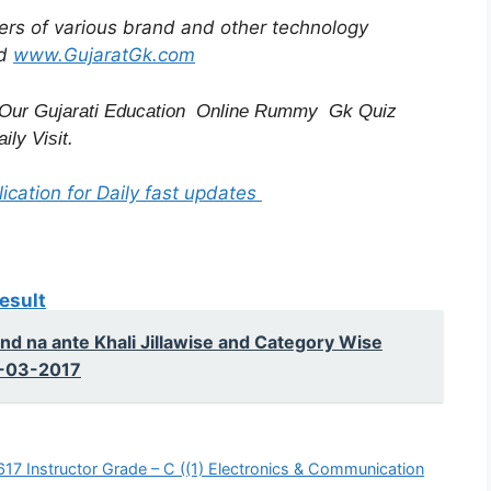
ffers of various brand and other technology
d
www.GujaratGk.com
Our Gujarati Education
Online Rummy
Gk Quiz
ily Visit.
ication for Daily fast updates
Result
nd na ante Khali Jillawise and Category Wise
21-03-2017
17 Instructor Grade – C ((1) Electronics & Communication