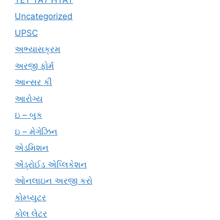
Uncategorized
UPSC
અભ્યાસક્રમ
અરજી ફોર્મ
આન્સર કી
આરોગ્ય
ઇ – બુક
ઇ – મેગેઝિન
એડમિશન
એંડ્રોઈડ એપ્લિકેશન
ઓનલાઇન અરજી કરો
કોમ્પ્યુટર
કોલ લેટર