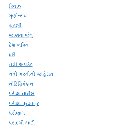
ક્વિઝ
ગુણોત્સવ
ચુંટણી
જાણવા જેવું
દેશ ભક્તિ
ધર્મ
નવી અપડેટ
નવી ભરતીની જાહેરાત
નોટિફિકેશન
પરીક્ષા તારીખ
પરીક્ષા પ્રશ્નપત્ર
પરીણામ
પસંદગી યાદી