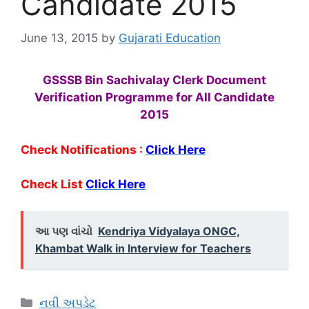
Candidate 2015
June 13, 2015
by
Gujarati Education
GSSSB Bin Sachivalay Clerk Document
Verification Programme for All Candidate
2015
Check Notifications :
C
lick Here
Check List
Click Here
આ પણ વાંચો
Kendriya Vidyalaya ONGC,
Khambat Walk in Interview for Teachers
Categories
નવી અપડેટ