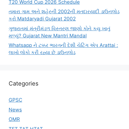
T20 World Cup 2026 Schedule
તમારા ગામ અને શહેરની 2002ની મતદારયાદી ડાઉનલોડ
કરો Matdaryadi Gujarat 2002
ગુજરાતમાં મંત્રીમંડળ વિસ્તરણ જાણો કોને કયુ ખાતું
મળ્યું? Gujarat New Mantri Mandal
Whatsapp ને ટક્કર ભારતની દેશી ચેટિંગ એપ Arattai :
લાખો લોકો કરી રહ્યા છે ડાઉનલોડ
Categories
GPSC
News
OMR
TET TAT HTAT