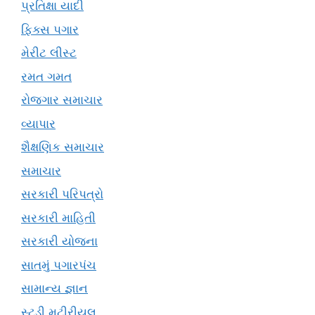
પ્રતિક્ષા યાદી
ફિક્સ પગાર
મેરીટ લીસ્ટ
રમત ગમત
રોજગાર સમાચાર
વ્યાપાર
શૈક્ષણિક સમાચાર
સમાચાર
સરકારી પરિપત્રો
સરકારી માહિતી
સરકારી યોજના
સાતમું પગારપંચ
સામાન્ય જ્ઞાન
સ્ટડી મટીરીયલ