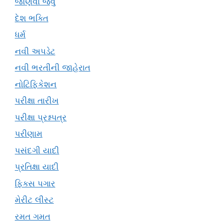
જાણવા જેવું
દેશ ભક્તિ
ધર્મ
નવી અપડેટ
નવી ભરતીની જાહેરાત
નોટિફિકેશન
પરીક્ષા તારીખ
પરીક્ષા પ્રશ્નપત્ર
પરીણામ
પસંદગી યાદી
પ્રતિક્ષા યાદી
ફિક્સ પગાર
મેરીટ લીસ્ટ
રમત ગમત