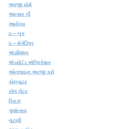
અરજી ફોર્મ
આન્સર કી
આરોગ્ય
ઇ – બુક
ઇ – મેગેઝિન
એડમિશન
એંડ્રોઈડ એપ્લિકેશન
ઓનલાઇન અરજી કરો
કોમ્પ્યુટર
કોલ લેટર
ક્વિઝ
ગુણોત્સવ
ચુંટણી