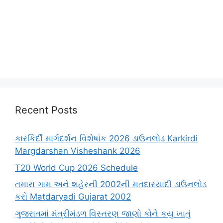
Recent Posts
કારકિર્દી માર્ગદર્શન વિશેષાંક 2026 ડાઉનલોડ Karkirdi
Margdarshan Visheshank 2026
T20 World Cup 2026 Schedule
તમારા ગામ અને શહેરની 2002ની મતદારયાદી ડાઉનલોડ
કરો Matdaryadi Gujarat 2002
ગુજરાતમાં મંત્રીમંડળ વિસ્તરણ જાણો કોને કયુ ખાતું