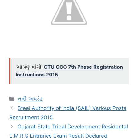
આ પણ વાંચો
GTU CCC 7th Phase Registration
Instructions 2015
Categories
નવી અપડેટ
Steel Authority of India (SAIL) Various Posts
Recruitment 2015
Gujarat State Tribal Development Residental
E.M.R.S Entrance Exam Result Declared