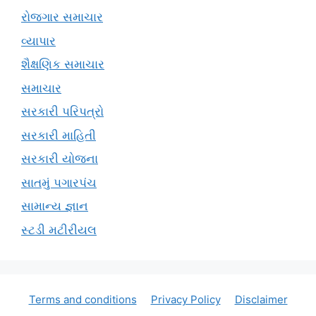
રોજગાર સમાચાર
વ્યાપાર
શૈક્ષણિક સમાચાર
સમાચાર
સરકારી પરિપત્રો
સરકારી માહિતી
સરકારી યોજના
સાતમું પગારપંચ
સામાન્ય જ્ઞાન
સ્ટડી મટીરીયલ
Terms and conditions
Privacy Policy
Disclaimer