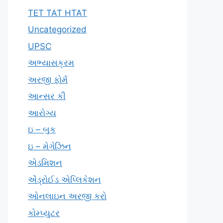
TET TAT HTAT
Uncategorized
UPSC
અભ્યાસક્રમ
અરજી ફોર્મ
આન્સર કી
આરોગ્ય
ઇ – બુક
ઇ – મેગેઝિન
એડમિશન
એંડ્રોઈડ એપ્લિકેશન
ઓનલાઇન અરજી કરો
કોમ્પ્યુટર