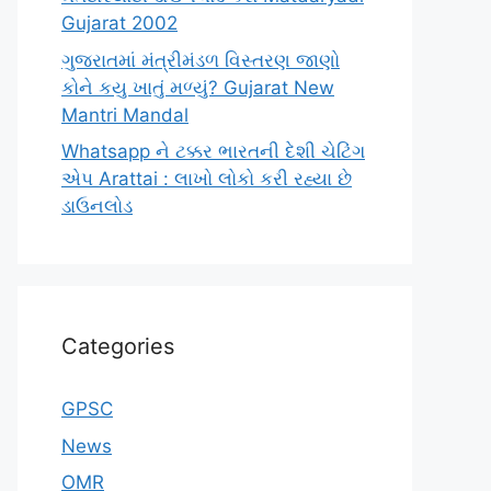
Gujarat 2002
ગુજરાતમાં મંત્રીમંડળ વિસ્તરણ જાણો
કોને કયુ ખાતું મળ્યું? Gujarat New
Mantri Mandal
Whatsapp ને ટક્કર ભારતની દેશી ચેટિંગ
એપ Arattai : લાખો લોકો કરી રહ્યા છે
ડાઉનલોડ
Categories
GPSC
News
OMR