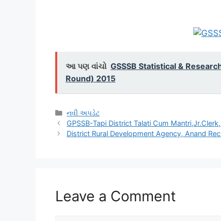
આ પણ વાંચો
GSSSB Statistical & Researc
Round) 2015
Categories
નવી અપડેટ
GPSSB-Tapi District Talati Cum Mantri,Jr.Cle
District Rural Development Agency, Anand Rec
Leave a Comment