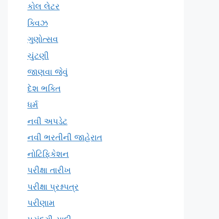
કોલ લેટર
ક્વિઝ
ગુણોત્સવ
ચુંટણી
જાણવા જેવું
દેશ ભક્તિ
ધર્મ
નવી અપડેટ
નવી ભરતીની જાહેરાત
નોટિફિકેશન
પરીક્ષા તારીખ
પરીક્ષા પ્રશ્નપત્ર
પરીણામ