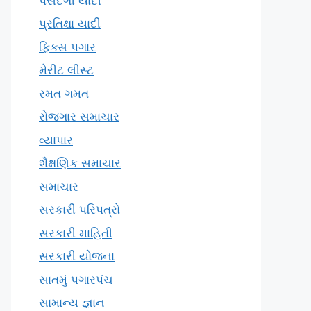
પસંદગી યાદી
પ્રતિક્ષા યાદી
ફિક્સ પગાર
મેરીટ લીસ્ટ
રમત ગમત
રોજગાર સમાચાર
વ્યાપાર
શૈક્ષણિક સમાચાર
સમાચાર
સરકારી પરિપત્રો
સરકારી માહિતી
સરકારી યોજના
સાતમું પગારપંચ
સામાન્ય જ્ઞાન