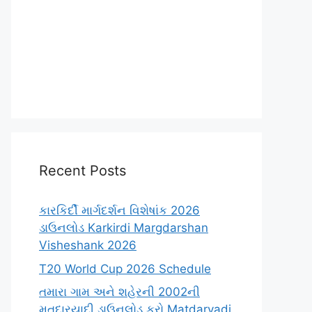
Recent Posts
કારકિર્દી માર્ગદર્શન વિશેષાંક 2026
ડાઉનલોડ Karkirdi Margdarshan
Visheshank 2026
T20 World Cup 2026 Schedule
તમારા ગામ અને શહેરની 2002ની
મતદારયાદી ડાઉનલોડ કરો Matdaryadi