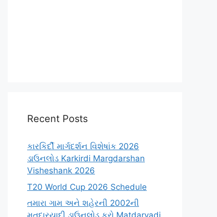
Recent Posts
કારકિર્દી માર્ગદર્શન વિશેષાંક 2026
ડાઉનલોડ Karkirdi Margdarshan
Visheshank 2026
T20 World Cup 2026 Schedule
તમારા ગામ અને શહેરની 2002ની
મતદારયાદી ડાઉનલોડ કરો Matdaryadi