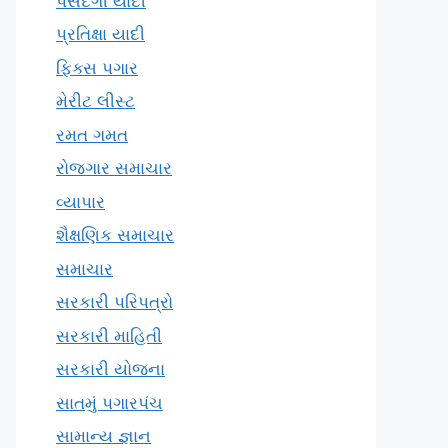
પસંદગી યાદી
પ્રતિક્ષા યાદી
ફિક્સ પગાર
મેરીટ લીસ્ટ
રમત ગમત
રોજગાર સમાચાર
વ્યાપાર
શૈક્ષણિક સમાચાર
સમાચાર
સરકારી પરિપત્રો
સરકારી માહિતી
સરકારી યોજના
સાતમું પગારપંચ
સામાન્ય જ્ઞાન