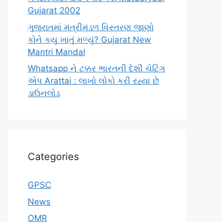
Gujarat 2002
ગુજરાતમાં મંત્રીમંડળ વિસ્તરણ જાણો
કોને કયુ ખાતું મળ્યું? Gujarat New
Mantri Mandal
Whatsapp ને ટક્કર ભારતની દેશી ચેટિંગ
એપ Arattai : લાખો લોકો કરી રહ્યા છે
ડાઉનલોડ
Categories
GPSC
News
OMR