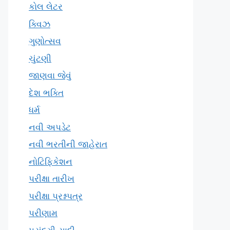
કોલ લેટર
ક્વિઝ
ગુણોત્સવ
ચુંટણી
જાણવા જેવું
દેશ ભક્તિ
ધર્મ
નવી અપડેટ
નવી ભરતીની જાહેરાત
નોટિફિકેશન
પરીક્ષા તારીખ
પરીક્ષા પ્રશ્નપત્ર
પરીણામ