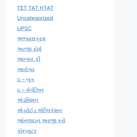
TET TAT HTAT
Uncategorized
UPSC
અભ્યાસક્રમ
અરજી ફોર્મ
આન્સર કી
આરોગ્ય
ઇ – બુક
ઇ – મેગેઝિન
એડમિશન
એંડ્રોઈડ એપ્લિકેશન
ઓનલાઇન અરજી કરો
કોમ્પ્યુટર