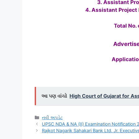
3. Assistant Pr
4. Assistant Projec
Total No. 
Advertis
Applicatio
આ પણ વાંચો
High Court of Gujarat for Ass
Categories
નવી અપડેટ
UPSC NDA & NA (II) Examination Notification 
Rajkot Nagarik Sahakari Bank Ltd. Jr. Execut