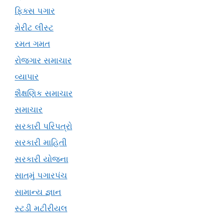
ફિક્સ પગાર
મેરીટ લીસ્ટ
રમત ગમત
રોજગાર સમાચાર
વ્યાપાર
શૈક્ષણિક સમાચાર
સમાચાર
સરકારી પરિપત્રો
સરકારી માહિતી
સરકારી યોજના
સાતમું પગારપંચ
સામાન્ય જ્ઞાન
સ્ટડી મટીરીયલ