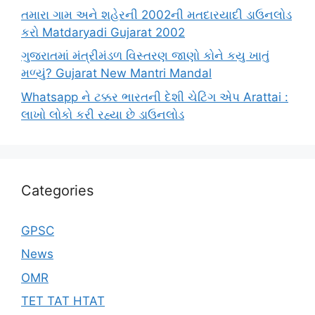
તમારા ગામ અને શહેરની 2002ની મતદારયાદી ડાઉનલોડ
કરો Matdaryadi Gujarat 2002
ગુજરાતમાં મંત્રીમંડળ વિસ્તરણ જાણો કોને કયુ ખાતું
મળ્યું? Gujarat New Mantri Mandal
Whatsapp ને ટક્કર ભારતની દેશી ચેટિંગ એપ Arattai :
લાખો લોકો કરી રહ્યા છે ડાઉનલોડ
Categories
GPSC
News
OMR
TET TAT HTAT