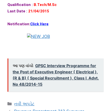
Qualification :
B.Tech/M.Sc
Last Date :
21/04/2015
Notification
:
Click Here
આ પણ વાંચો
GPSC Interview Programme for
the Post of Executive Engineer ( Electrical ),
(R & B) ( Special Recruitment ), Class I, Advt.
No 48/2014-15
Categories
નવી અપડેટ