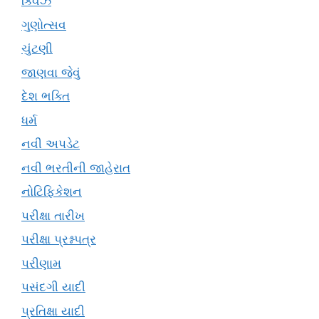
ક્વિઝ
ગુણોત્સવ
ચુંટણી
જાણવા જેવું
દેશ ભક્તિ
ધર્મ
નવી અપડેટ
નવી ભરતીની જાહેરાત
નોટિફિકેશન
પરીક્ષા તારીખ
પરીક્ષા પ્રશ્નપત્ર
પરીણામ
પસંદગી યાદી
પ્રતિક્ષા યાદી