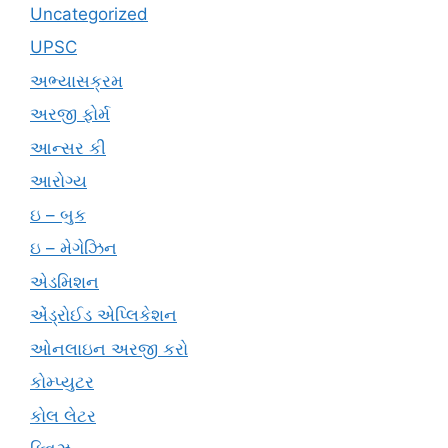
Uncategorized
UPSC
અભ્યાસક્રમ
અરજી ફોર્મ
આન્સર કી
આરોગ્ય
ઇ – બુક
ઇ – મેગેઝિન
એડમિશન
એંડ્રોઈડ એપ્લિકેશન
ઓનલાઇન અરજી કરો
કોમ્પ્યુટર
કોલ લેટર