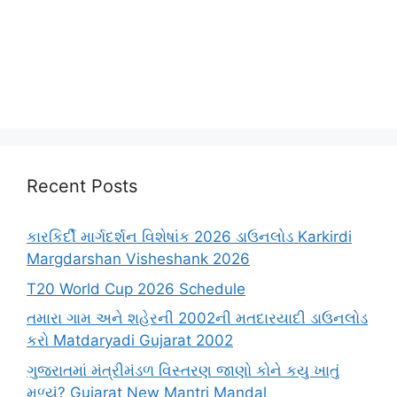
Recent Posts
કારકિર્દી માર્ગદર્શન વિશેષાંક 2026 ડાઉનલોડ Karkirdi
Margdarshan Visheshank 2026
T20 World Cup 2026 Schedule
તમારા ગામ અને શહેરની 2002ની મતદારયાદી ડાઉનલોડ
કરો Matdaryadi Gujarat 2002
ગુજરાતમાં મંત્રીમંડળ વિસ્તરણ જાણો કોને કયુ ખાતું
મળ્યું? Gujarat New Mantri Mandal