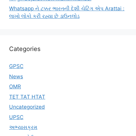
Whatsapp ને ટક્કર ભારતની દેશી ચેટિંગ એપ Arattai :
લાખો લોકો કરી રહ્યા છે ડાઉનલોડ
Categories
GPSC
News
OMR
TET TAT HTAT
Uncategorized
UPSC
અભ્યાસક્રમ