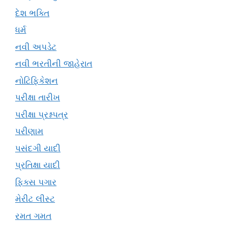
દેશ ભક્તિ
ધર્મ
નવી અપડેટ
નવી ભરતીની જાહેરાત
નોટિફિકેશન
પરીક્ષા તારીખ
પરીક્ષા પ્રશ્નપત્ર
પરીણામ
પસંદગી યાદી
પ્રતિક્ષા યાદી
ફિક્સ પગાર
મેરીટ લીસ્ટ
રમત ગમત