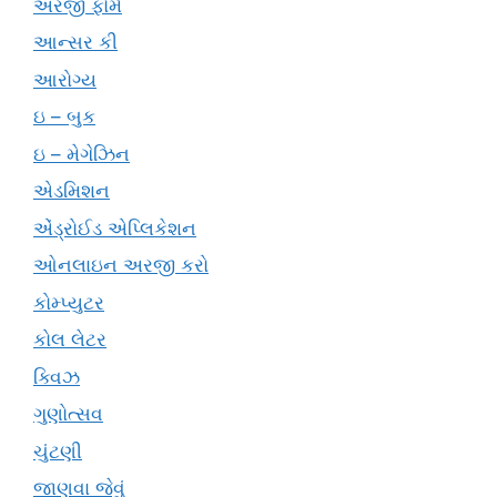
અરજી ફોર્મ
આન્સર કી
આરોગ્ય
ઇ – બુક
ઇ – મેગેઝિન
એડમિશન
એંડ્રોઈડ એપ્લિકેશન
ઓનલાઇન અરજી કરો
કોમ્પ્યુટર
કોલ લેટર
ક્વિઝ
ગુણોત્સવ
ચુંટણી
જાણવા જેવું