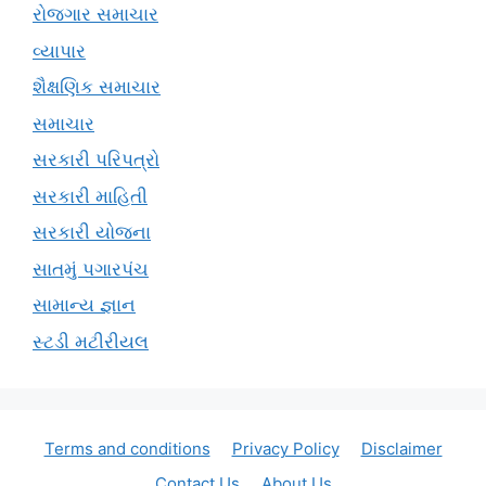
રોજગાર સમાચાર
વ્યાપાર
શૈક્ષણિક સમાચાર
સમાચાર
સરકારી પરિપત્રો
સરકારી માહિતી
સરકારી યોજના
સાતમું પગારપંચ
સામાન્ય જ્ઞાન
સ્ટડી મટીરીયલ
Terms and conditions
Privacy Policy
Disclaimer
Contact Us
About Us