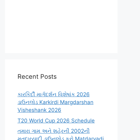
Recent Posts
કારકિર્દી માર્ગદર્શન વિશેષાંક 2026
ડાઉનલોડ Karkirdi Margdarshan
Visheshank 2026
T20 World Cup 2026 Schedule
તમારા ગામ અને શહેરની 2002ની
મતદારયાદી ડાઉનલોડ કરો Matdaryadi