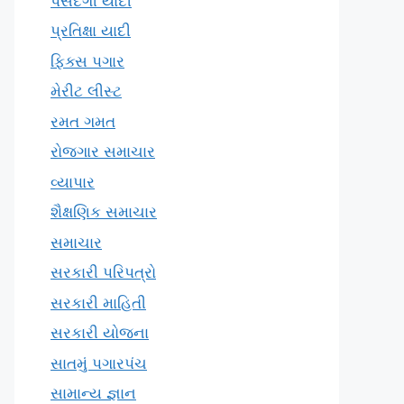
પસંદગી યાદી
પ્રતિક્ષા યાદી
ફિક્સ પગાર
મેરીટ લીસ્ટ
રમત ગમત
રોજગાર સમાચાર
વ્યાપાર
શૈક્ષણિક સમાચાર
સમાચાર
સરકારી પરિપત્રો
સરકારી માહિતી
સરકારી યોજના
સાતમું પગારપંચ
સામાન્ય જ્ઞાન