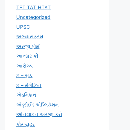
TET TAT HTAT
Uncategorized
UPSC
અભ્યાસક્રમ
અરજી ફોર્મ
આન્સર કી
આરોગ્ય
ઇ – બુક
ઇ – મેગેઝિન
એડમિશન
એંડ્રોઈડ એપ્લિકેશન
ઓનલાઇન અરજી કરો
કોમ્પ્યુટર