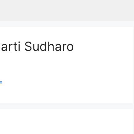
harti Sudharo
le