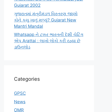
Gujarat 2002
ગુજરાતમાં મંત્રીમંડળ વિસ્તરણ જાણો
કોને કયુ ખાતું મળ્યું? Gujarat New
Mantri Mandal
Whatsapp ને ટક્કર ભારતની દેશી ચેટિંગ
એપ Arattai : લાખો લોકો કરી રહ્યા છે
ડાઉનલોડ
Categories
GPSC
News
OMR