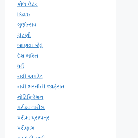
કોલ લેટર
ક્વિઝ
ગુણોત્સવ
ચુંટણી
જાણવા જેવું
દેશ ભક્તિ
ધર્મ
નવી અપડેટ
નવી ભરતીની જાહેરાત
નોટિફિકેશન
પરીક્ષા તારીખ
પરીક્ષા પ્રશ્નપત્ર
પરીણામ