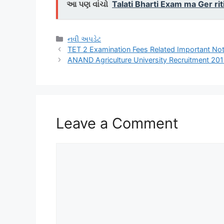
આ પણ વાંચો
Talati Bharti Exam ma Ger r
Categories
નવી અપડેટ
TET 2 Examination Fees Related Important No
ANAND Agriculture University Recruitment 20
Leave a Comment
Comment