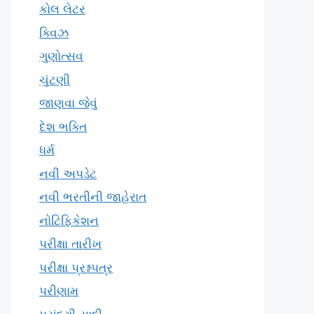
કોલ લેટર
ક્વિઝ
ગુણોત્સવ
ચુંટણી
જાણવા જેવું
દેશ ભક્તિ
ધર્મ
નવી અપડેટ
નવી ભરતીની જાહેરાત
નોટિફિકેશન
પરીક્ષા તારીખ
પરીક્ષા પ્રશ્નપત્ર
પરીણામ