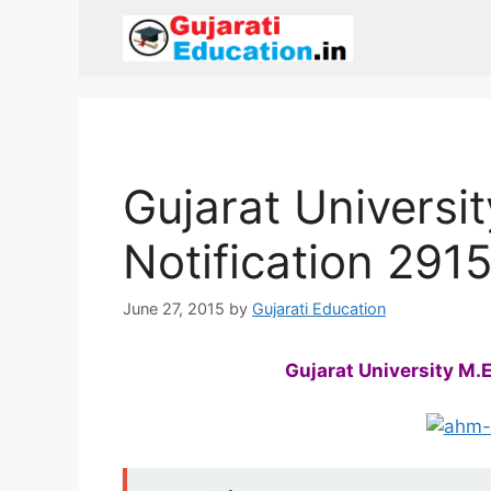
Skip
to
content
Gujarat Universi
Notification 291
June 27, 2015
by
Gujarati Education
Gujarat University M.