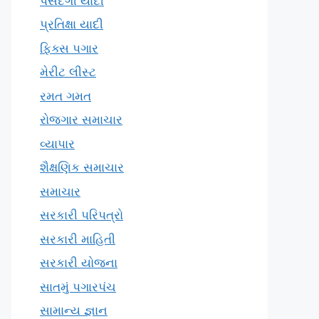
પસંદગી યાદી
પ્રતિક્ષા યાદી
ફિક્સ પગાર
મેરીટ લીસ્ટ
રમત ગમત
રોજગાર સમાચાર
વ્યાપાર
શૈક્ષણિક સમાચાર
સમાચાર
સરકારી પરિપત્રો
સરકારી માહિતી
સરકારી યોજના
સાતમું પગારપંચ
સામાન્ય જ્ઞાન