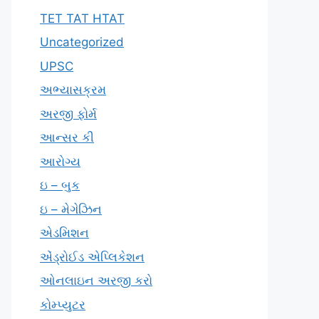
TET TAT HTAT
Uncategorized
UPSC
અભ્યાસક્રમ
અરજી ફોર્મ
આન્સર કી
આરોગ્ય
ઇ – બુક
ઇ – મેગેઝિન
એડમિશન
એંડ્રોઈડ એપ્લિકેશન
ઓનલાઇન અરજી કરો
કોમ્પ્યુટર