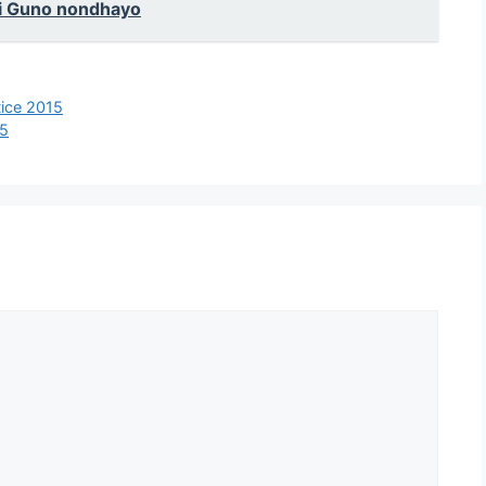
iti Guno nondhayo
tice 2015
15