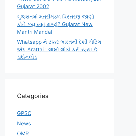
Gujarat 2002
ગુજરાતમાં મંત્રીમંડળ વિસ્તરણ જાણો
કોને કયુ ખાતું મળ્યું? Gujarat New
Mantri Mandal
Whatsapp ને ટક્કર ભારતની દેશી ચેટિંગ
એપ Arattai : લાખો લોકો કરી રહ્યા છે
ડાઉનલોડ
Categories
GPSC
News
OMR