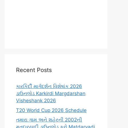
Recent Posts
કારકિર્દી માર્ગદર્શન વિશેષાંક 2026
ડાઉનલોડ Karkirdi Margdarshan
Visheshank 2026
T20 World Cup 2026 Schedule
તમારા ગામ અને શહેરની 2002ની
મતદારયાદી ડાઉનલોડ કરો Matdaryadi