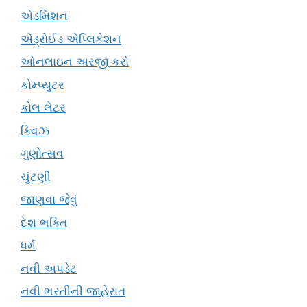
એડમિશન
એંડ્રોઈડ એપ્લિકેશન
ઓનલાઇન અરજી કરો
કોમ્પ્યુટર
કોલ લેટર
ક્વિઝ
ગુણોત્સવ
ચુંટણી
જાણવા જેવું
દેશ ભક્તિ
ધર્મ
નવી અપડેટ
નવી ભરતીની જાહેરાત