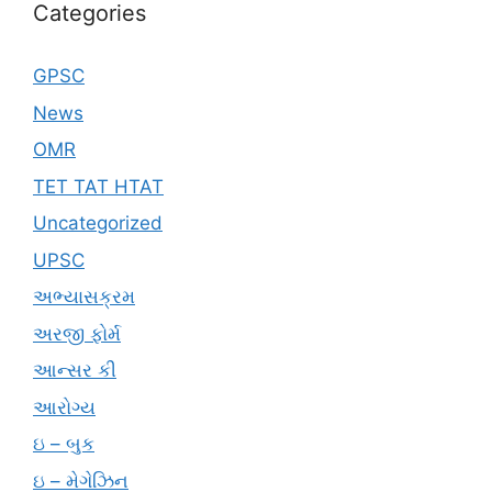
Categories
GPSC
News
OMR
TET TAT HTAT
Uncategorized
UPSC
અભ્યાસક્રમ
અરજી ફોર્મ
આન્સર કી
આરોગ્ય
ઇ – બુક
ઇ – મેગેઝિન