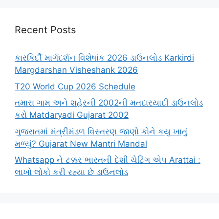
Recent Posts
કારકિર્દી માર્ગદર્શન વિશેષાંક 2026 ડાઉનલોડ Karkirdi
Margdarshan Visheshank 2026
T20 World Cup 2026 Schedule
તમારા ગામ અને શહેરની 2002ની મતદારયાદી ડાઉનલોડ
કરો Matdaryadi Gujarat 2002
ગુજરાતમાં મંત્રીમંડળ વિસ્તરણ જાણો કોને કયુ ખાતું
મળ્યું? Gujarat New Mantri Mandal
Whatsapp ને ટક્કર ભારતની દેશી ચેટિંગ એપ Arattai :
લાખો લોકો કરી રહ્યા છે ડાઉનલોડ