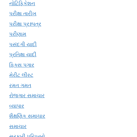
નોટિફિકેશન
પરીક્ષા તારીખ
પરીક્ષા પ્રશ્નપત્ર
પરીણામ
પસંદગી યાદી
પ્રતિક્ષા યાદી
ફિક્સ પગાર
મેરીટ લીસ્ટ
રમત ગમત
રોજગાર સમાચાર
વ્યાપાર
શૈક્ષણિક સમાચાર
સમાચાર
સરકારી પરિપત્રો