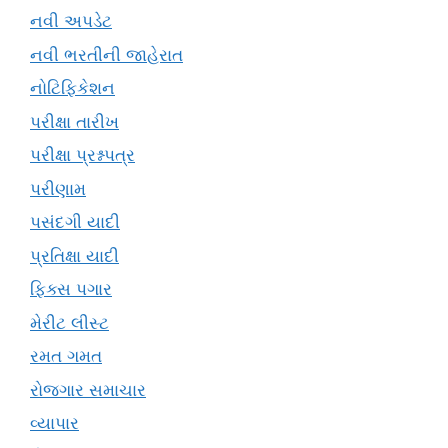
નવી અપડેટ
નવી ભરતીની જાહેરાત
નોટિફિકેશન
પરીક્ષા તારીખ
પરીક્ષા પ્રશ્નપત્ર
પરીણામ
પસંદગી યાદી
પ્રતિક્ષા યાદી
ફિક્સ પગાર
મેરીટ લીસ્ટ
રમત ગમત
રોજગાર સમાચાર
વ્યાપાર