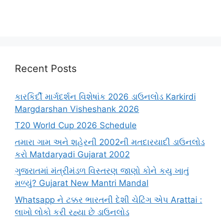
Recent Posts
કારકિર્દી માર્ગદર્શન વિશેષાંક 2026 ડાઉનલોડ Karkirdi
Margdarshan Visheshank 2026
T20 World Cup 2026 Schedule
તમારા ગામ અને શહેરની 2002ની મતદારયાદી ડાઉનલોડ
કરો Matdaryadi Gujarat 2002
ગુજરાતમાં મંત્રીમંડળ વિસ્તરણ જાણો કોને કયુ ખાતું
મળ્યું? Gujarat New Mantri Mandal
Whatsapp ને ટક્કર ભારતની દેશી ચેટિંગ એપ Arattai :
લાખો લોકો કરી રહ્યા છે ડાઉનલોડ