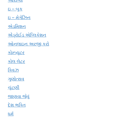
આરોગ્ય
ઇ – બુક
ઇ – મેગેઝિન
એડમિશન
એંડ્રોઈડ એપ્લિકેશન
ઓનલાઇન અરજી કરો
કોમ્પ્યુટર
કોલ લેટર
ક્વિઝ
ગુણોત્સવ
ચુંટણી
જાણવા જેવું
દેશ ભક્તિ
ધર્મ