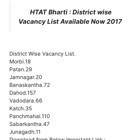
HTAT Bharti : District wise
Vacancy List Available Now 2017
District Wise Vacancy List.
Morbi.18
Patan.29
Jamnagar.20
Banaskantha.72
Dahod.157
Vadodara.66
Katch.35
Panchmahal.110
Sabarkantha.47
Junagadh.11
Download from Below Important Link :