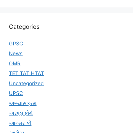
Categories
GPSC
News
OMR
TET TAT HTAT
Uncategorized
UPSC
અભ્યાસક્રમ
અરજી ફોર્મ
આન્સર કી