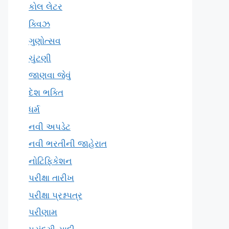
કોલ લેટર
ક્વિઝ
ગુણોત્સવ
ચુંટણી
જાણવા જેવું
દેશ ભક્તિ
ધર્મ
નવી અપડેટ
નવી ભરતીની જાહેરાત
નોટિફિકેશન
પરીક્ષા તારીખ
પરીક્ષા પ્રશ્નપત્ર
પરીણામ