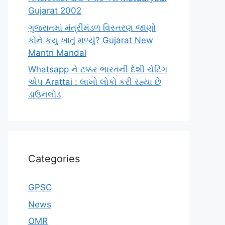
Gujarat 2002
ગુજરાતમાં મંત્રીમંડળ વિસ્તરણ જાણો
કોને કયુ ખાતું મળ્યું? Gujarat New
Mantri Mandal
Whatsapp ને ટક્કર ભારતની દેશી ચેટિંગ
એપ Arattai : લાખો લોકો કરી રહ્યા છે
ડાઉનલોડ
Categories
GPSC
News
OMR