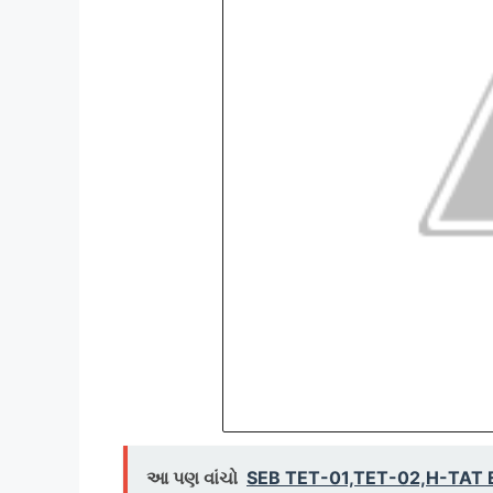
આ પણ વાંચો
SEB TET-01,TET-02,H-TAT Ex