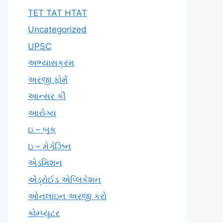
TET TAT HTAT
Uncategorized
UPSC
અભ્યાસક્રમ
અરજી ફોર્મ
આન્સર કી
આરોગ્ય
ઇ – બુક
ઇ – મેગેઝિન
એડમિશન
એંડ્રોઈડ એપ્લિકેશન
ઓનલાઇન અરજી કરો
કોમ્પ્યુટર