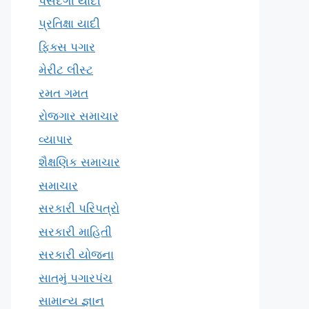
પસંદગી યાદી
પ્રતિક્ષા યાદી
ફિક્સ પગાર
મેરીટ લીસ્ટ
રમત ગમત
રોજગાર સમાચાર
વ્યાપાર
શૈક્ષણિક સમાચાર
સમાચાર
સરકારી પરિપત્રો
સરકારી માહિતી
સરકારી યોજના
સાતમું પગારપંચ
સામાન્ય જ્ઞાન