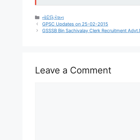
Categories
નોટિફિકેશન
GPSC Updates on 25-02-2015
GSSSB Bin Sachivalay Clerk Recruitment Advt.
Leave a Comment
Comment