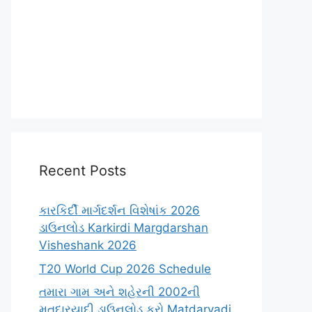
Recent Posts
કારકિર્દી માર્ગદર્શન વિશેષાંક 2026
ડાઉનલોડ Karkirdi Margdarshan
Visheshank 2026
T20 World Cup 2026 Schedule
તમારા ગામ અને શહેરની 2002ની
મતદારયાદી ડાઉનલોડ કરો Matdaryadi