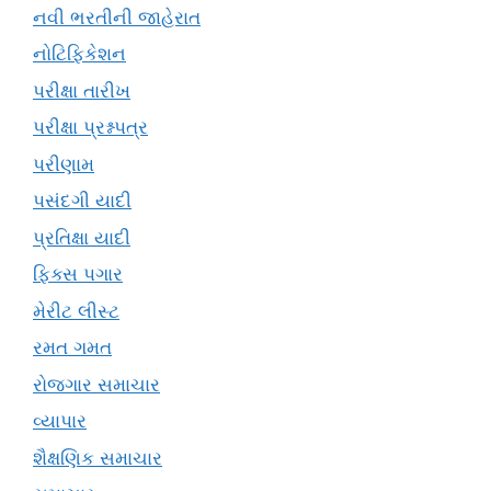
નવી ભરતીની જાહેરાત
નોટિફિકેશન
પરીક્ષા તારીખ
પરીક્ષા પ્રશ્નપત્ર
પરીણામ
પસંદગી યાદી
પ્રતિક્ષા યાદી
ફિક્સ પગાર
મેરીટ લીસ્ટ
રમત ગમત
રોજગાર સમાચાર
વ્યાપાર
શૈક્ષણિક સમાચાર