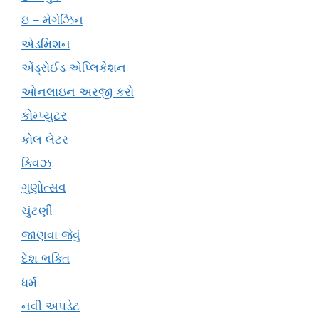
ઇ – મેગેઝિન
એડમિશન
એંડ્રોઈડ એપ્લિકેશન
ઓનલાઇન અરજી કરો
કોમ્પ્યુટર
કોલ લેટર
ક્વિઝ
ગુણોત્સવ
ચુંટણી
જાણવા જેવું
દેશ ભક્તિ
ધર્મ
નવી અપડેટ