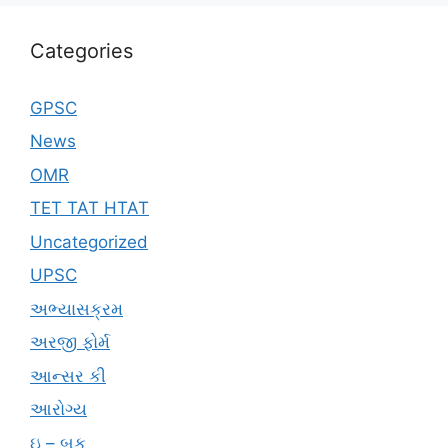
Categories
GPSC
News
OMR
TET TAT HTAT
Uncategorized
UPSC
અભ્યાસક્રમ
અરજી ફોર્મ
આન્સર કી
આરોગ્ય
ઇ – બુક