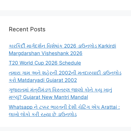
Recent Posts
કારકિર્દી માર્ગદર્શન વિશેષાંક 2026 ડાઉનલોડ Karkirdi
Margdarshan Visheshank 2026
T20 World Cup 2026 Schedule
તમારા ગામ અને શહેરની 2002ની મતદારયાદી ડાઉનલોડ
કરો Matdaryadi Gujarat 2002
ગુજરાતમાં મંત્રીમંડળ વિસ્તરણ જાણો કોને કયુ ખાતું
મળ્યું? Gujarat New Mantri Mandal
Whatsapp ને ટક્કર ભારતની દેશી ચેટિંગ એપ Arattai :
લાખો લોકો કરી રહ્યા છે ડાઉનલોડ