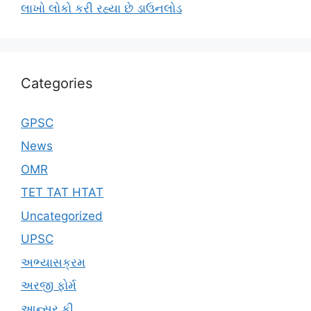
લાખો લોકો કરી રહ્યા છે ડાઉનલોડ
Categories
GPSC
News
OMR
TET TAT HTAT
Uncategorized
UPSC
અભ્યાસક્રમ
અરજી ફોર્મ
આન્સર કી