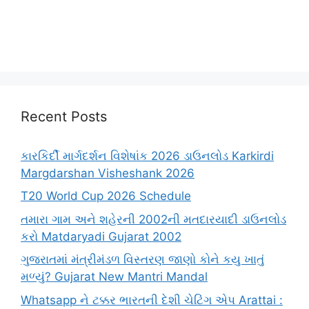
Recent Posts
કારકિર્દી માર્ગદર્શન વિશેષાંક 2026 ડાઉનલોડ Karkirdi
Margdarshan Visheshank 2026
T20 World Cup 2026 Schedule
તમારા ગામ અને શહેરની 2002ની મતદારયાદી ડાઉનલોડ
કરો Matdaryadi Gujarat 2002
ગુજરાતમાં મંત્રીમંડળ વિસ્તરણ જાણો કોને કયુ ખાતું
મળ્યું? Gujarat New Mantri Mandal
Whatsapp ને ટક્કર ભારતની દેશી ચેટિંગ એપ Arattai :