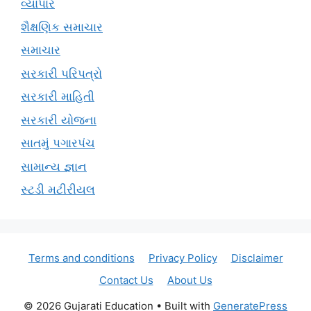
વ્યાપાર
શૈક્ષણિક સમાચાર
સમાચાર
સરકારી પરિપત્રો
સરકારી માહિતી
સરકારી યોજના
સાતમું પગારપંચ
સામાન્ય જ્ઞાન
સ્ટડી મટીરીયલ
Terms and conditions
Privacy Policy
Disclaimer
Contact Us
About Us
© 2026 Gujarati Education
• Built with
GeneratePress