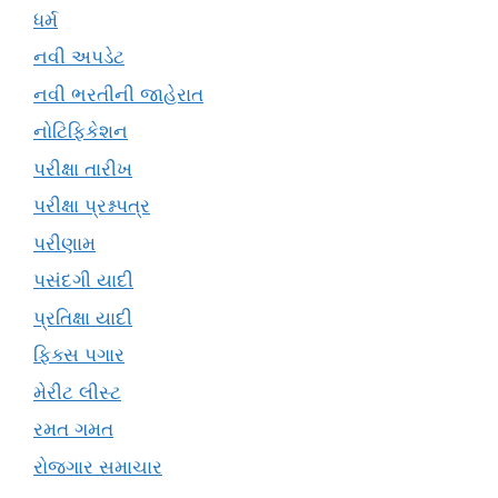
ધર્મ
નવી અપડેટ
નવી ભરતીની જાહેરાત
નોટિફિકેશન
પરીક્ષા તારીખ
પરીક્ષા પ્રશ્નપત્ર
પરીણામ
પસંદગી યાદી
પ્રતિક્ષા યાદી
ફિક્સ પગાર
મેરીટ લીસ્ટ
રમત ગમત
રોજગાર સમાચાર