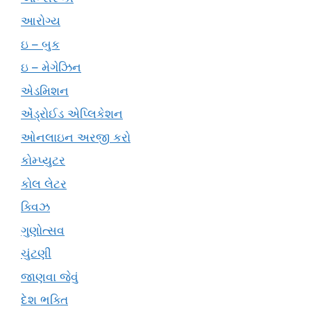
આરોગ્ય
ઇ – બુક
ઇ – મેગેઝિન
એડમિશન
એંડ્રોઈડ એપ્લિકેશન
ઓનલાઇન અરજી કરો
કોમ્પ્યુટર
કોલ લેટર
ક્વિઝ
ગુણોત્સવ
ચુંટણી
જાણવા જેવું
દેશ ભક્તિ