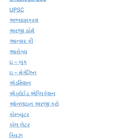
UPSC
અભ્યાસક્રમ
અરજી ફોર્મ
આન્સર કી
આરોગ્ય
ઇ – બુક
ઇ – મેગેઝિન
એડમિશન
એંડ્રોઈડ એપ્લિકેશન
ઓનલાઇન અરજી કરો
કોમ્પ્યુટર
કોલ લેટર
ક્વિઝ