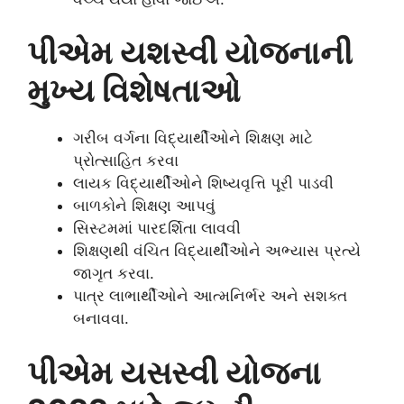
પીએમ યશસ્વી યોજનાની
મુખ્ય વિશેષતાઓ
ગરીબ વર્ગના વિદ્યાર્થીઓને શિક્ષણ માટે
પ્રોત્સાહિત કરવા
લાયક વિદ્યાર્થીઓને શિષ્યવૃત્તિ પૂરી પાડવી
બાળકોને શિક્ષણ આપવું
સિસ્ટમમાં પારદર્શિતા લાવવી
શિક્ષણથી વંચિત વિદ્યાર્થીઓને અભ્યાસ પ્રત્યે
જાગૃત કરવા.
પાત્ર લાભાર્થીઓને આત્મનિર્ભર અને સશક્ત
બનાવવા.
પીએમ યસસ્વી યોજના