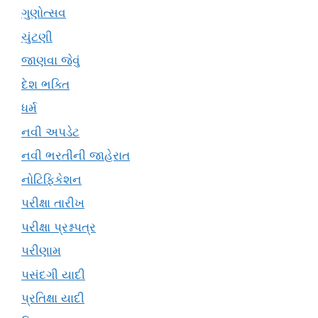
ગુણોત્સવ
ચુંટણી
જાણવા જેવું
દેશ ભક્તિ
ધર્મ
નવી અપડેટ
નવી ભરતીની જાહેરાત
નોટિફિકેશન
પરીક્ષા તારીખ
પરીક્ષા પ્રશ્નપત્ર
પરીણામ
પસંદગી યાદી
પ્રતિક્ષા યાદી