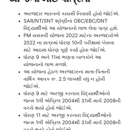
અરજદાર ભારતનો કાયમી નિવાસી હોવો જોઈએ.
SAR/NT/SNT શ્રેણીના OBC/EBC/DNT
વિદ્યાર્થીઓ આ યોજનાનો લાભ લેવા પાત્ર હશે.
PM યસસ્વી યોજના 2022 માટેના અરજદારોએ
2022 ના સત્રમાં ધોરણ 10ની પરીક્ષામાં બેસવા
માટે આઠમા ધોરણ પૂર્ણ કર્યા હોવા જોઈએ.
ધોરણ 9 અને 11માં ભણતા બાળકોને આ
યોજનાનો લાભ મળશે.
આ યોજના હેઠળ અરજદારના માતા-પિતાની
વાર્ષિક આવક રૂ. 2.5 લાખથી વધુ ન હોવી
જોઈએ.
ધોરણ 9 માટે અરજી કરનારા વિદ્યાર્થીઓનો
જન્મ 1લી એપ્રિલ 2004થી 31મી માર્ચ 2008ની
વચ્ચે થયો હોવો જોઈએ.
ધોરણ 11 માટે અરજી કરનારા વિદ્યાર્થીઓનો
જન્મ 1લી એપ્રિલ 2004થી 31મી માર્ચ 2008ની
વચ્ચે થયો હોવો જોઈએ.