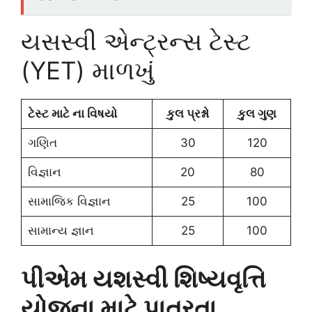
યસસ્વી એન્ટ્રન્સ ટેસ્ટ
(YET) માળખું
ટેસ્ટ માટે ના વિષયો
કુલ પ્રશ્નો
કુલ ગુણ
ગણિત
30
120
વિજ્ઞાન
20
80
સામાજિક વિજ્ઞાન
25
100
સામાન્ય જ્ઞાન
25
100
પીએમ યશસ્વી શિષ્યવૃત્તિ
યોજના માટે પાત્રતા