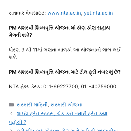
સતાવાર વેબસાઇટ:
www.nta.ac.in
,
yet.nta.ac.in
PM યશસ્વી શિષ્યવૃત્તિ યોજના માં કોણ કોણ સહાય
મેળવી શકે?
ધોરણ 9 થી 11માં ભણતા બાળકો આ યોજનાનો લાભ લઈ
શકે.
PM યશસ્વી શિષ્યવૃત્તિ યોજના માટે ટોલ ફ્રી નંબર શું છે?
NTA હેલ્પ ડેસ્ક: 011-69227700, 011-40759000
Categories
સરકારી માહિતી
,
સરકારી યોજના
લાઈવ ટ્રેન સ્ટેટસ, ચેક કરો તમારી ટ્રેન ક્યા
પહોચી ?