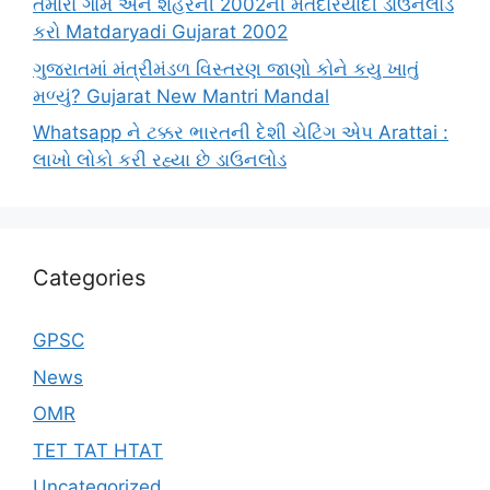
તમારા ગામ અને શહેરની 2002ની મતદારયાદી ડાઉનલોડ
કરો Matdaryadi Gujarat 2002
ગુજરાતમાં મંત્રીમંડળ વિસ્તરણ જાણો કોને કયુ ખાતું
મળ્યું? Gujarat New Mantri Mandal
Whatsapp ને ટક્કર ભારતની દેશી ચેટિંગ એપ Arattai :
લાખો લોકો કરી રહ્યા છે ડાઉનલોડ
Categories
GPSC
News
OMR
TET TAT HTAT
Uncategorized