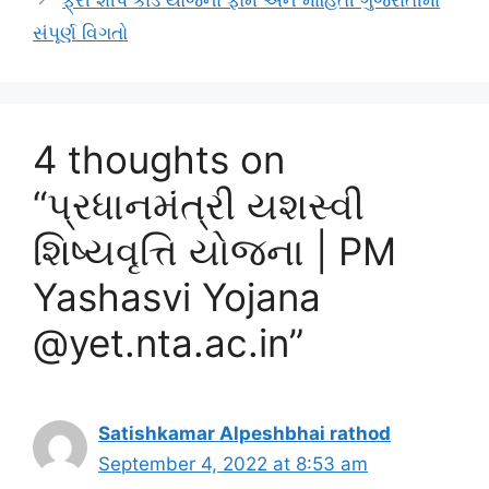
ફ્રી શીપ કાર્ડ યોજના ફોર્મ અને માહિતી ગુજરાતીમાં
સંપૂર્ણ વિગતો
4 thoughts on
“પ્રધાનમંત્રી યશસ્વી
શિષ્યવૃત્તિ યોજના | PM
Yashasvi Yojana
@yet.nta.ac.in”
Satishkamar Alpeshbhai rathod
September 4, 2022 at 8:53 am