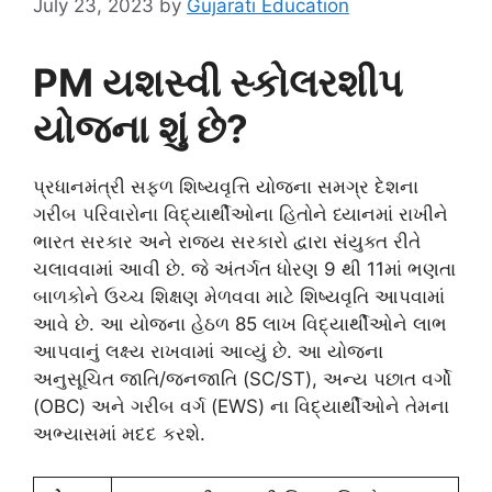
July 23, 2023
by
Gujarati Education
PM યશસ્વી સ્કોલરશીપ
યોજના શું છે?
પ્રધાનમંત્રી સફળ શિષ્યવૃત્તિ યોજના સમગ્ર દેશના
ગરીબ પરિવારોના વિદ્યાર્થીઓના હિતોને ધ્યાનમાં રાખીને
ભારત સરકાર અને રાજ્ય સરકારો દ્વારા સંયુક્ત રીતે
ચલાવવામાં આવી છે. જે અંતર્ગત ધોરણ 9 થી 11માં ભણતા
બાળકોને ઉચ્ચ શિક્ષણ મેળવવા માટે શિષ્યવૃતિ આપવામાં
આવે છે. આ યોજના હેઠળ 85 લાખ વિદ્યાર્થીઓને લાભ
આપવાનું લક્ષ્ય રાખવામાં આવ્યું છે. આ યોજના
અનુસૂચિત જાતિ/જનજાતિ (SC/ST), અન્ય પછાત વર્ગો
(OBC) અને ગરીબ વર્ગ (EWS) ના વિદ્યાર્થીઓને તેમના
અભ્યાસમાં મદદ કરશે.