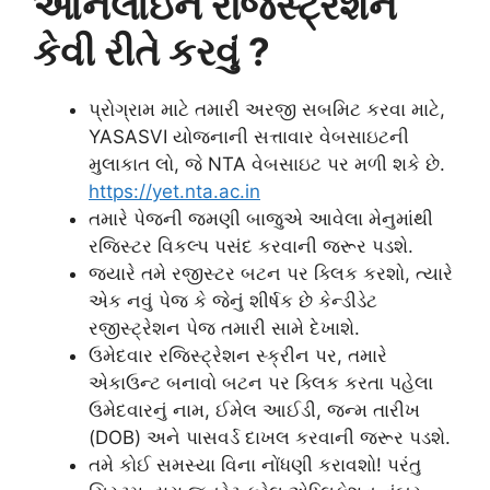
ઓનલાઇન રજિસ્ટ્રેશન
કેવી રીતે કરવું ?
પ્રોગ્રામ માટે તમારી અરજી સબમિટ કરવા માટે,
YASASVI યોજનાની સત્તાવાર વેબસાઇટની
મુલાકાત લો, જે NTA વેબસાઇટ પર મળી શકે છે.
https://yet.nta.ac.in
તમારે પેજની જમણી બાજુએ આવેલા મેનુમાંથી
રજિસ્ટર વિકલ્પ પસંદ કરવાની જરૂર પડશે.
જ્યારે તમે રજીસ્ટર બટન પર ક્લિક કરશો, ત્યારે
એક નવું પેજ કે જેનું શીર્ષક છે કેન્ડીડેટ
રજીસ્ટ્રેશન પેજ તમારી સામે દેખાશે.
ઉમેદવાર રજિસ્ટ્રેશન સ્ક્રીન પર, તમારે
એકાઉન્ટ બનાવો બટન પર ક્લિક કરતા પહેલા
ઉમેદવારનું નામ, ઈમેલ આઈડી, જન્મ તારીખ
(DOB) અને પાસવર્ડ દાખલ કરવાની જરૂર પડશે.
તમે કોઈ સમસ્યા વિના નોંધણી કરાવશો! પરંતુ