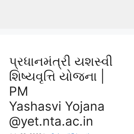
પ્રધાનમંત્રી યશસ્વી
શિષ્યવૃત્તિ યોજના |
PM
Yashasvi Yojana
@yet.nta.ac.in