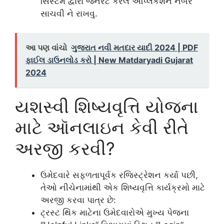
સિસ્ટમ દ્વારા જનરેટ કરેલ એપ્લિકેશન નંબર
સાચવી ને રાખવુ.
આ પણ વાંચો
ગુજરાત નવી મતદાર યાદી 2024 | PDF
ફાઈલ ડાઉનલોડ કરો | New Matdaryadi Gujarat
2024
યશસ્વી શિષ્યવૃત્તિ યોજના
માટે ઑનલાઇન કેવી રીતે
અરજી કરવી?
ઉમેદવારે સફળતાપૂર્વક રજિસ્ટ્રેશન કર્યા પછી,
તેઓ નીચેનામાંથી એક શિષ્યવૃત્તિ કાર્યક્રમો માટે
અરજી કરવા પાત્ર છે:
ટ્રસ્ટ થિંક માટેના ઉમેદવારોએ મુખ્ય પેજના