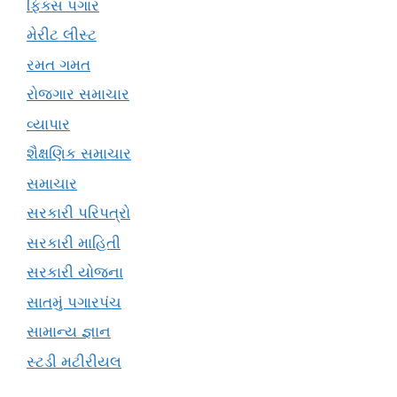
ફિક્સ પગાર
મેરીટ લીસ્ટ
રમત ગમત
રોજગાર સમાચાર
વ્યાપાર
શૈક્ષણિક સમાચાર
સમાચાર
સરકારી પરિપત્રો
સરકારી માહિતી
સરકારી યોજના
સાતમું પગારપંચ
સામાન્ય જ્ઞાન
સ્ટડી મટીરીયલ