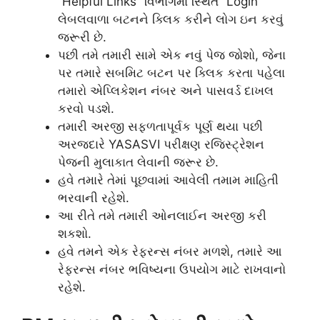
“Helpful Links” વિભાગમાં સ્થિત “Login”
લેબલવાળા બટનને ક્લિક કરીને લોગ ઇન કરવું
જરૂરી છે.
પછી તમે તમારી સામે એક નવું પેજ જોશો, જેના
પર તમારે સબમિટ બટન પર ક્લિક કરતા પહેલા
તમારો એપ્લિકેશન નંબર અને પાસવર્ડ દાખલ
કરવો પડશે.
તમારી અરજી સફળતાપૂર્વક પૂર્ણ થયા પછી
અરજદારે YASASVI પરીક્ષણ રજિસ્ટ્રેશન
પેજની મુલાકાત લેવાની જરૂર છે.
હવે તમારે તેમાં પૂછવામાં આવેલી તમામ માહિતી
ભરવાની રહેશે.
આ રીતે તમે તમારી ઓનલાઈન અરજી કરી
શકશો.
હવે તમને એક રેફરન્સ નંબર મળશે, તમારે આ
રેફરન્સ નંબર ભવિષ્યના ઉપયોગ માટે રાખવાનો
રહેશે.