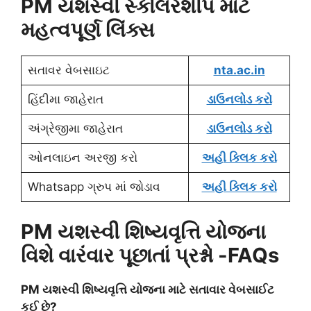
PM યશસ્વી સ્કોલરશીપ માટે
મહત્વપૂર્ણ લિંક્સ
સતાવર વેબસાઇટ
nta.ac.in
હિંદીમા જાહેરાત
ડાઉનલોડ કરો
અંગ્રેજીમા જાહેરાત
ડાઉનલોડ કરો
ઓનલાઇન અરજી કરો
અહી ક્લિક કરો
Whatsapp ગ્રુપ માં જોડાવ
અહી ક્લિક કરો
PM યશસ્વી શિષ્યવૃત્તિ યોજના
વિશે વારંવાર પૂછાતાં પ્રશ્નો -FAQs
PM યશસ્વી શિષ્યવૃત્તિ યોજના માટે સતાવાર વેબસાઈટ
કઈ છે?