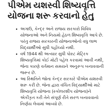
પીએમ યશસ્વી શિષ્યવૃત્તિ
યોજના શરૂ કરવાનો હેતુ
અગાઉ, કેન્દ્ર અને રાજ્ય સરકારો વિવિધ
યોજનાઓ અને નિયમો હેઠળ શિષ્યવૃત્તિ આપે છે.
પરંતુ રાજ્ય સરકારની યોજનાઓનો વધુ લાભ
વિદ્યાર્થીઓ સુધી પહોંચ્યો નથી.
વર્ષ 1944 થી અત્યાર સુધી પોસ્ટ મેટ્રિક
શિષ્યવૃત્તિમાં કોઈ મોટી પહેલ કરવામાં આવી નથી,
જેના કારણે વર્તમાન સમયને અનુરૂપ બનાવવાની
જરૂર છે.
આ સ્થિતિને જોતા કેન્દ્ર સરકારે પીએમ યશસ્વી
શરૂ કરી છે. જેના દ્વારા વંચિત વિદ્યાર્થીઓ માટે
શિષ્યવૃત્તિ યોજના (સ્કોલરશીપ યોજના)ને
એકીકૃત કરી તેને સંપૂર્ણ રીતે સરળ બનાવવાનો
નિર્ણય લેવામાં આવ્યો છે.