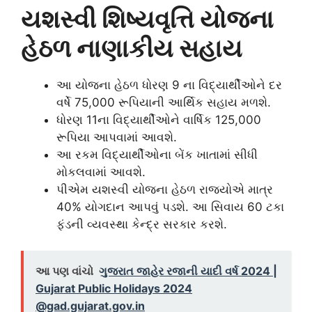
યશસ્વી શિષ્યવૃત્તિ યોજના
હેઠળ નાણાકીય સહાય
આ યોજના હેઠળ ધોરણ 9 ના વિદ્યાર્થીઓને દર
વર્ષે 75,000 રૂપિયાની આર્થિક સહાય મળશે.
ધોરણ 11ના વિદ્યાર્થીઓને વાર્ષિક 125,000
રૂપિયા આપવામાં આવશે.
આ રકમ વિદ્યાર્થીઓના બેંક ખાતામાં સીધી
મોકલવામાં આવશે.
પીએમ યશસ્વી યોજના હેઠળ રાજ્યોએ માત્ર
40% યોગદાન આપવું પડશે. આ સિવાય 60 ટકા
ફંડની વ્યવસ્થા કેન્દ્ર સરકાર કરશે.
આ પણ વાંચો
ગુજરાત જાહેર રજાની યાદી વર્ષ 2024 |
Gujarat Public Holidays 2024
@gad.gujarat.gov.in