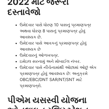
2022 માટે જરૂરી
દસ્તાવેજો
ઉમેદવાર પાસે ધોરણ 10 પાસનું પ્રમાણપત્ર
અથવા ધોરણ 8 પાસનું પ્રમાણપત્ર હોવું
આવશ્યક છે.
ઉમેદવાર પાસે આવકનું પ્રમાણપત્ર હોવું
આવશ્યક છે
ઉમેદવારનું ઓળખપત્ર.
ઇમેઇલ સરનામું અને મોબાઈલ નંબર.
ઉમેદવાર પાસે નીચેનામાંથી ઓછામાં ઓછું એક
પ્રમાણપત્ર હોવું આવશ્યક છે: અનુક્રમે
OBC/EBC/DNT SAR/NT/SNT માટે
પ્રમાણપત્રો.
પીએમ યસસ્વી યોજના