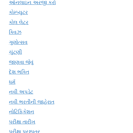
ઓનલાઇન અરજી કરો
કોમ્પ્યુટર
કોલ લેટર
ક્વિઝ
ગુણોત્સવ
ચુંટણી
જાણવા જેવું
દેશ ભક્તિ
ધર્મ
નવી અપડેટ
નવી ભરતીની જાહેરાત
નોટિફિકેશન
પરીક્ષા તારીખ
પરીક્ષા પ્રશ્નપત્ર