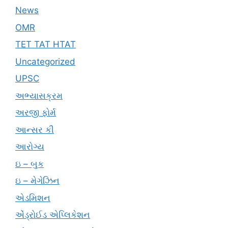
News
OMR
TET TAT HTAT
Uncategorized
UPSC
અભ્યાસક્રમ
અરજી ફોર્મ
આન્સર કી
આરોગ્ય
ઇ – બુક
ઇ – મેગેઝિન
એડમિશન
એંડ્રોઈડ એપ્લિકેશન