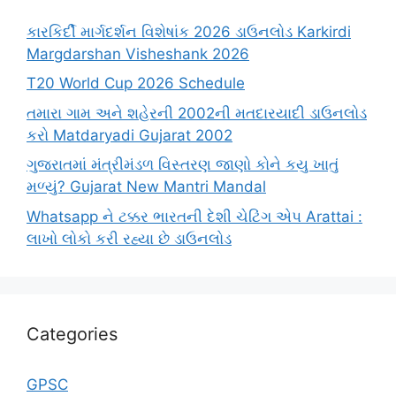
કારકિર્દી માર્ગદર્શન વિશેષાંક 2026 ડાઉનલોડ Karkirdi
Margdarshan Visheshank 2026
T20 World Cup 2026 Schedule
તમારા ગામ અને શહેરની 2002ની મતદારયાદી ડાઉનલોડ
કરો Matdaryadi Gujarat 2002
ગુજરાતમાં મંત્રીમંડળ વિસ્તરણ જાણો કોને કયુ ખાતું
મળ્યું? Gujarat New Mantri Mandal
Whatsapp ને ટક્કર ભારતની દેશી ચેટિંગ એપ Arattai :
લાખો લોકો કરી રહ્યા છે ડાઉનલોડ
Categories
GPSC