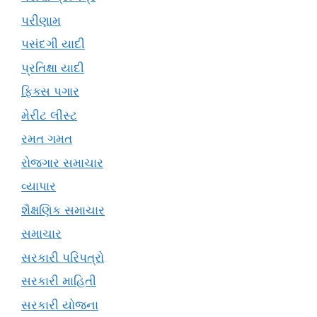
પરીણામ
પસંદગી યાદી
પ્રતિક્ષા યાદી
ફિક્સ પગાર
મેરીટ લીસ્ટ
રમત ગમત
રોજગાર સમાચાર
વ્યાપાર
શૈક્ષણિક સમાચાર
સમાચાર
સરકારી પરિપત્રો
સરકારી માહિતી
સરકારી યોજના