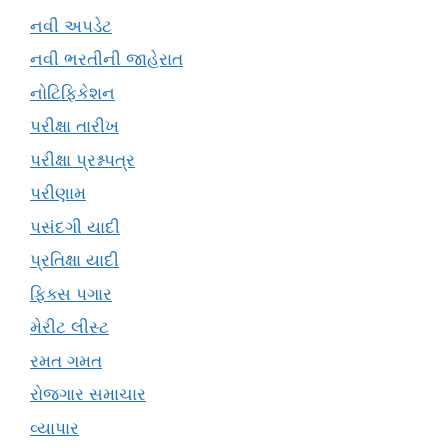
નવી અપડેટ
નવી ભરતીની જાહેરાત
નોટિફિકેશન
પરીક્ષા તારીખ
પરીક્ષા પ્રશ્નપત્ર
પરીણામ
પસંદગી યાદી
પ્રતિક્ષા યાદી
ફિક્સ પગાર
મેરીટ લીસ્ટ
રમત ગમત
રોજગાર સમાચાર
વ્યાપાર