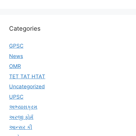
Categories
GPSC
News
OMR
TET TAT HTAT
Uncategorized
UPSC
અભ્યાસક્રમ
અરજી ફોર્મ
આન્સર કી