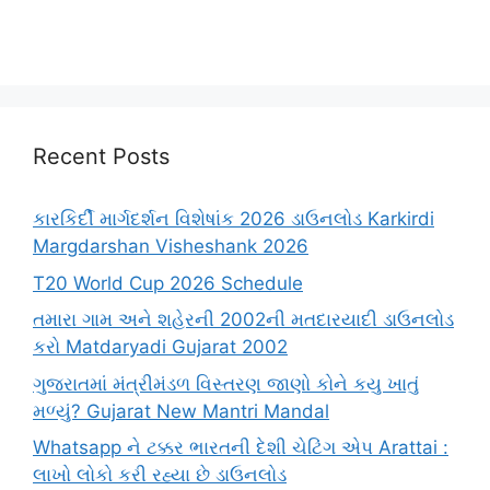
Recent Posts
કારકિર્દી માર્ગદર્શન વિશેષાંક 2026 ડાઉનલોડ Karkirdi
Margdarshan Visheshank 2026
T20 World Cup 2026 Schedule
તમારા ગામ અને શહેરની 2002ની મતદારયાદી ડાઉનલોડ
કરો Matdaryadi Gujarat 2002
ગુજરાતમાં મંત્રીમંડળ વિસ્તરણ જાણો કોને કયુ ખાતું
મળ્યું? Gujarat New Mantri Mandal
Whatsapp ને ટક્કર ભારતની દેશી ચેટિંગ એપ Arattai :
લાખો લોકો કરી રહ્યા છે ડાઉનલોડ