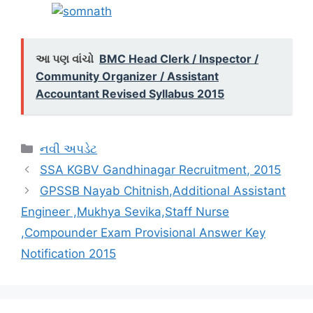
આ પણ વાંચો
BMC Head Clerk / Inspector /
Community Organizer / Assistant
Accountant Revised Syllabus 2015
Categories
નવી અપડેટ
SSA KGBV Gandhinagar Recruitment, 2015
GPSSB Nayab Chitnish,Additional Assistant
Engineer ,Mukhya Sevika,Staff Nurse
,Compounder Exam Provisional Answer Key
Notification 2015