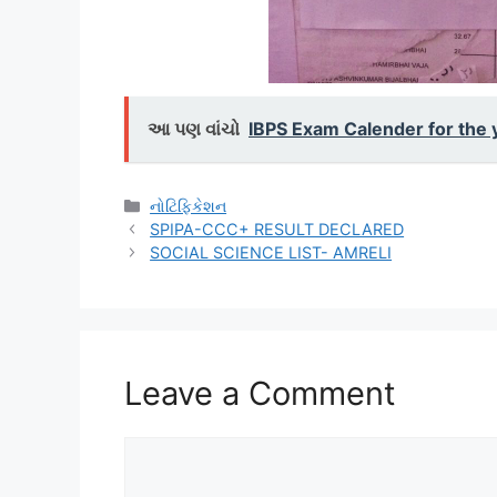
આ પણ વાંચો
IBPS Exam Calender for the 
Categories
નોટિફિકેશન
SPIPA-CCC+ RESULT DECLARED
SOCIAL SCIENCE LIST- AMRELI
Leave a Comment
Comment