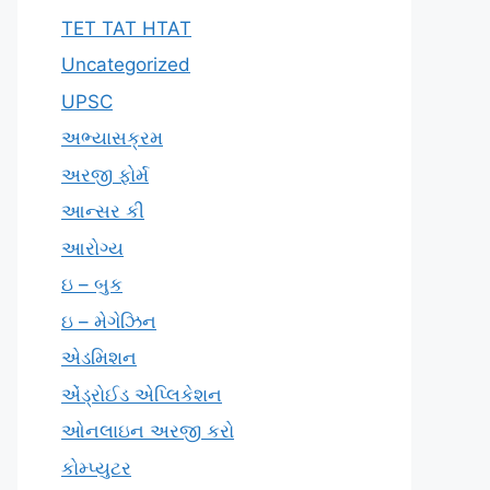
TET TAT HTAT
Uncategorized
UPSC
અભ્યાસક્રમ
અરજી ફોર્મ
આન્સર કી
આરોગ્ય
ઇ – બુક
ઇ – મેગેઝિન
એડમિશન
એંડ્રોઈડ એપ્લિકેશન
ઓનલાઇન અરજી કરો
કોમ્પ્યુટર