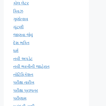
કોલ લેટર
ક્વિઝ
ગુણોત્સવ
ચુંટણી
જાણવા જેવું
દેશ ભક્તિ
ધર્મ
નવી અપડેટ
નવી ભરતીની જાહેરાત
નોટિફિકેશન
પરીક્ષા તારીખ
પરીક્ષા પ્રશ્નપત્ર
પરીણામ