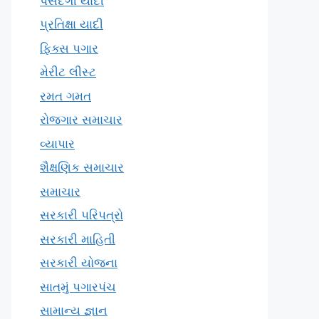
પસંદગી યાદી
પ્રતિક્ષા યાદી
ફિક્સ પગાર
મેરીટ લીસ્ટ
રમત ગમત
રોજગાર સમાચાર
વ્યાપાર
શૈક્ષણિક સમાચાર
સમાચાર
સરકારી પરિપત્રો
સરકારી માહિતી
સરકારી યોજના
સાતમું પગારપંચ
સામાન્ય જ્ઞાન