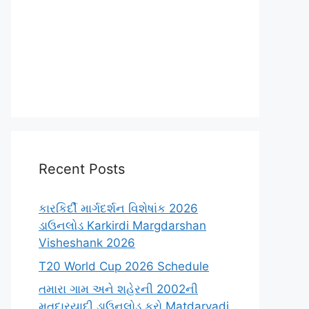
Recent Posts
કારકિર્દી માર્ગદર્શન વિશેષાંક 2026
ડાઉનલોડ Karkirdi Margdarshan
Visheshank 2026
T20 World Cup 2026 Schedule
તમારા ગામ અને શહેરની 2002ની
મતદારયાદી ડાઉનલોડ કરો Matdaryadi