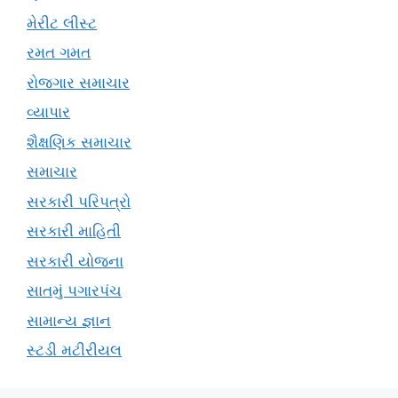
મેરીટ લીસ્ટ
રમત ગમત
રોજગાર સમાચાર
વ્યાપાર
શૈક્ષણિક સમાચાર
સમાચાર
સરકારી પરિપત્રો
સરકારી માહિતી
સરકારી યોજના
સાતમું પગારપંચ
સામાન્ય જ્ઞાન
સ્ટડી મટીરીયલ