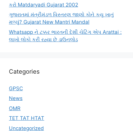
કરો Matdaryadi Gujarat 2002
ગુજરાતમાં મંત્રીમંડળ વિસ્તરણ જાણો કોને કયુ ખાતું
મળ્યું? Gujarat New Mantri Mandal
Whatsapp ને ટક્કર ભારતની દેશી ચેટિંગ એપ Arattai :
લાખો લોકો કરી રહ્યા છે ડાઉનલોડ
Categories
GPSC
News
OMR
TET TAT HTAT
Uncategorized