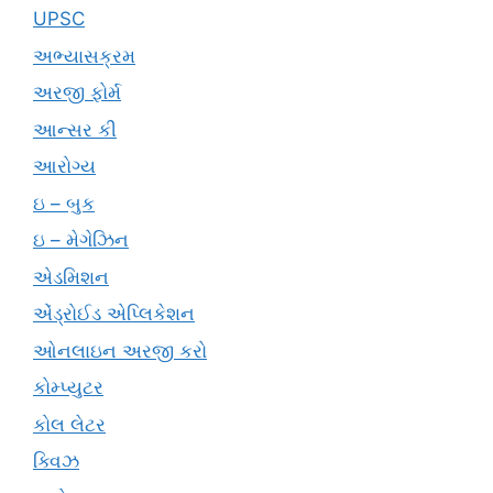
UPSC
અભ્યાસક્રમ
અરજી ફોર્મ
આન્સર કી
આરોગ્ય
ઇ – બુક
ઇ – મેગેઝિન
એડમિશન
એંડ્રોઈડ એપ્લિકેશન
ઓનલાઇન અરજી કરો
કોમ્પ્યુટર
કોલ લેટર
ક્વિઝ