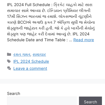
IPL 2024 Full Schedule : ક્રિકેટ ચાહકો માટે સારા
સમાચાર સામે આવ્યા છે. ઈન્ડિયન પ્રીમિયર લીગની
17મી સિઝન ભારતમાં જ રમાશે. લોકસભાની ચૂંટણીને
કારણે BCCIએ અગાઉ ફક્ત 7 એપ્રિલ સુધી જ મેચોના
શેડ્યુલની જાહેરાત કરી હતી. જો કે હવે બાકીની મેચોનું
શેડ્યુલ પણ જાહેર કરી દેવામાં આવ્યું છે. IPL 2024
Schedule Date and Time Table : …
Read more
Categories
રમત ગમત
,
સમાચાર
Tags
IPL 2024 Schedule
Leave a comment
Search
Search