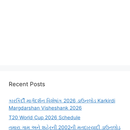
Recent Posts
કારકિર્દી માર્ગદર્શન વિશેષાંક 2026 ડાઉનલોડ Karkirdi
Margdarshan Visheshank 2026
T20 World Cup 2026 Schedule
તમારા ગામ અને શહેરની 2002ની મતદારયાદી ડાઉનલોડ