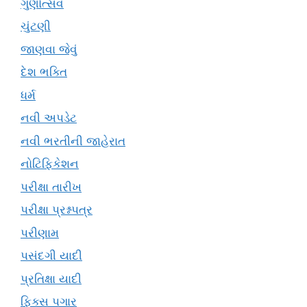
ગુણોત્સવ
ચુંટણી
જાણવા જેવું
દેશ ભક્તિ
ધર્મ
નવી અપડેટ
નવી ભરતીની જાહેરાત
નોટિફિકેશન
પરીક્ષા તારીખ
પરીક્ષા પ્રશ્નપત્ર
પરીણામ
પસંદગી યાદી
પ્રતિક્ષા યાદી
ફિક્સ પગાર