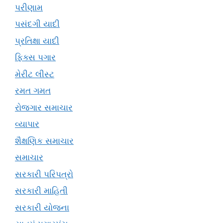
પરીણામ
પસંદગી યાદી
પ્રતિક્ષા યાદી
ફિક્સ પગાર
મેરીટ લીસ્ટ
રમત ગમત
રોજગાર સમાચાર
વ્યાપાર
શૈક્ષણિક સમાચાર
સમાચાર
સરકારી પરિપત્રો
સરકારી માહિતી
સરકારી યોજના