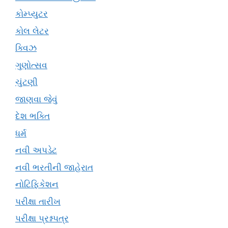
કોમ્પ્યુટર
કોલ લેટર
ક્વિઝ
ગુણોત્સવ
ચુંટણી
જાણવા જેવું
દેશ ભક્તિ
ધર્મ
નવી અપડેટ
નવી ભરતીની જાહેરાત
નોટિફિકેશન
પરીક્ષા તારીખ
પરીક્ષા પ્રશ્નપત્ર