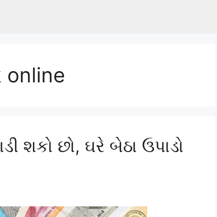
 online
ી શકો છો, ઘરે બેઠા ઉપાડો