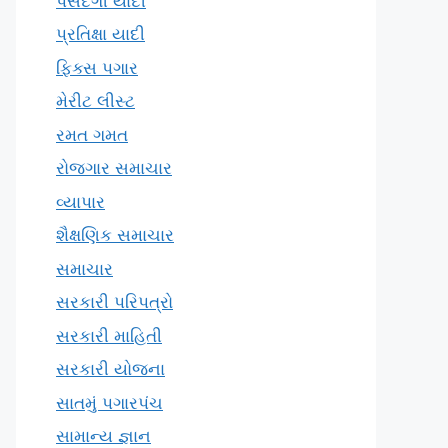
પસંદગી યાદી
પ્રતિક્ષા યાદી
ફિક્સ પગાર
મેરીટ લીસ્ટ
રમત ગમત
રોજગાર સમાચાર
વ્યાપાર
શૈક્ષણિક સમાચાર
સમાચાર
સરકારી પરિપત્રો
સરકારી માહિતી
સરકારી યોજના
સાતમું પગારપંચ
સામાન્ય જ્ઞાન