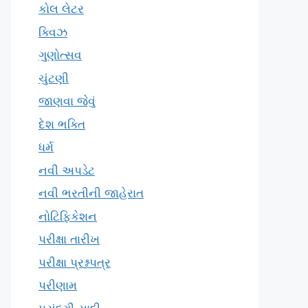
કોલ લેટર
ક્વિઝ
ગુણોત્સવ
ચુંટણી
જાણવા જેવું
દેશ ભક્તિ
ધર્મ
નવી અપડેટ
નવી ભરતીની જાહેરાત
નોટિફિકેશન
પરીક્ષા તારીખ
પરીક્ષા પ્રશ્નપત્ર
પરીણામ