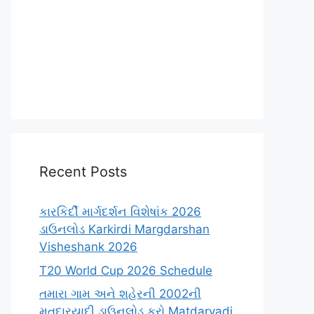
Recent Posts
કારકિર્દી માર્ગદર્શન વિશેષાંક 2026
ડાઉનલોડ Karkirdi Margdarshan
Visheshank 2026
T20 World Cup 2026 Schedule
તમારા ગામ અને શહેરની 2002ની
મતદારયાદી ડાઉનલોડ કરો Matdaryadi