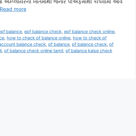
 આ એમ્પ્લોયરના ખાતમાંથી જનાર પીએફમાંથી કાપવામાં આવે
Read more
epf balance
,
epf balance check
,
epf balance check online
,
ce
,
how to check pf balance online
,
how to check pf
account balance check
,
pf balance
,
pf balance check
,
pf
i
,
pf balance check online tamil
,
pf balance kaise check