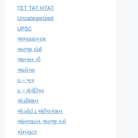
TET TAT HTAT
Uncategorized
UPSC
અભ્યાસક્રમ
અરજી ફોર્મ
આન્સર કી
આરોગ્ય
ઇ – બુક
ઇ – મેગેઝિન
એડમિશન
એંડ્રોઈડ એપ્લિકેશન
ઓનલાઇન અરજી કરો
કોમ્પ્યુટર