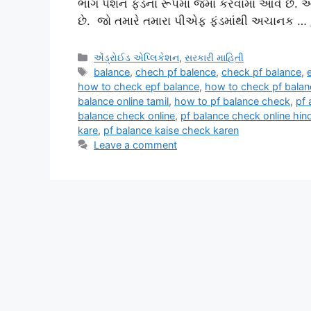
ભાગ પેંશન ફંડના રૂપમાં જમા કરવામાં આવે છે.
છે. જો તમારે તમારા પીએફ ફંડમાંથી અચાનક …
Categories
એંડ્રોઈડ એપ્લિકેશન
,
સરકારી માહિતી
Tags
balance
,
chech pf balence
,
check pf balance
,
how to check epf balance
,
how to check pf balan
balance online tamil
,
how to pf balance check
,
pf 
balance check online
,
pf balance check online hind
kare
,
pf balance kaise check karen
Leave a comment