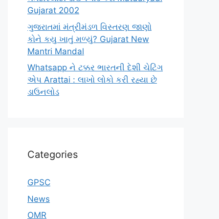
Gujarat 2002
ગુજરાતમાં મંત્રીમંડળ વિસ્તરણ જાણો
કોને કયુ ખાતું મળ્યું? Gujarat New
Mantri Mandal
Whatsapp ને ટક્કર ભારતની દેશી ચેટિંગ
એપ Arattai : લાખો લોકો કરી રહ્યા છે
ડાઉનલોડ
Categories
GPSC
News
OMR