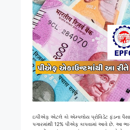
ઇપીએફ એટલે કો એમ્પલોય પ્રોવિડેંટ ફંડના પૈસા 
પગારમાંથી 12% પીએફ કાપવામાં આવે છે. આ ભાગ