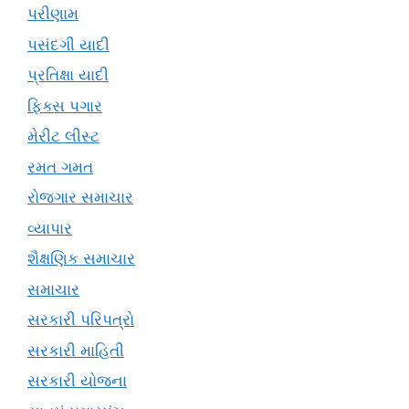
પરીણામ
પસંદગી યાદી
પ્રતિક્ષા યાદી
ફિક્સ પગાર
મેરીટ લીસ્ટ
રમત ગમત
રોજગાર સમાચાર
વ્યાપાર
શૈક્ષણિક સમાચાર
સમાચાર
સરકારી પરિપત્રો
સરકારી માહિતી
સરકારી યોજના