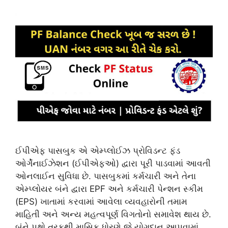
ઈપીએફ પાસબુક એ એમ્પ્લોઈઝ પ્રોવિડન્ટ ફંડ
ઓર્ગેનાઈઝેશન (ઈપીએફઓ) દ્વારા પૂરી પાડવામાં આવતી
ઓનલાઈન સુવિધા છે. પાસબુકમાં કર્મચારી અને તેના
એમ્પ્લોયર બંને દ્વારા EPF અને કર્મચારી પેન્શન સ્કીમ
(EPS) ખાતામાં કરવામાં આવેલા વ્યવહારોની તમામ
માહિતી અને અન્ય મહત્વપૂર્ણ વિગતોનો સમાવેશ થાય છે.
બંને પક્ષો તરફથી માસિક ધોરણે જે યોગદાન આપવામાં