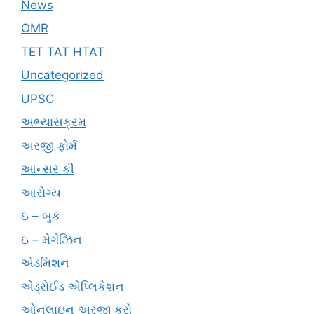
News
OMR
TET TAT HTAT
Uncategorized
UPSC
અભ્યાસક્રમ
અરજી ફોર્મ
આન્સર કી
આરોગ્ય
ઇ – બુક
ઇ – મેગેઝિન
એડમિશન
એંડ્રોઈડ એપ્લિકેશન
ઓનલાઇન અરજી કરો