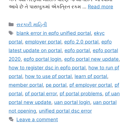
આવે છે તે પાસબુકમાં એકત્રિત રકમ …
Read more
Categories
સરકારી માહિતી
Tags
blank error in epfo unified portal
,
ekyc
portal
,
employer portal
,
epfo 2.0 portal
,
epfo
latest update on portal
,
epfo portal
,
epfo portal
2020
,
epfo portal login
,
epfo portal new update
,
how to register dsc in epfo portal
,
how to run pf
portal
,
how to use pf portal
,
learn pf portal
,
member portal
,
pe portal
,
pf employer portal
,
pf
portal
,
pf portal error
,
pf portal problems
,
pf uan
portal new update
,
uan portal login
,
uan portal
not opening
,
unified portal dsc error
Leave a comment