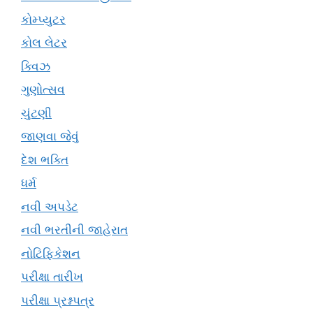
કોમ્પ્યુટર
કોલ લેટર
ક્વિઝ
ગુણોત્સવ
ચુંટણી
જાણવા જેવું
દેશ ભક્તિ
ધર્મ
નવી અપડેટ
નવી ભરતીની જાહેરાત
નોટિફિકેશન
પરીક્ષા તારીખ
પરીક્ષા પ્રશ્નપત્ર