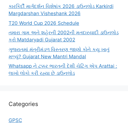
કારકિર્દી માર્ગદર્શન વિશેષાંક 2026 ડાઉનલોડ Karkirdi
Margdarshan Visheshank 2026
T20 World Cup 2026 Schedule
તમારા ગામ અને શહેરની 2002ની મતદારયાદી ડાઉનલોડ
કરો Matdaryadi Gujarat 2002
ગુજરાતમાં મંત્રીમંડળ વિસ્તરણ જાણો કોને કયુ ખાતું
મળ્યું? Gujarat New Mantri Mandal
Whatsapp ને ટક્કર ભારતની દેશી ચેટિંગ એપ Arattai :
લાખો લોકો કરી રહ્યા છે ડાઉનલોડ
Categories
GPSC