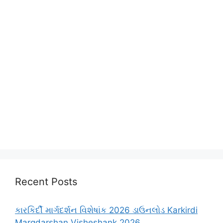
Recent Posts
કારકિર્દી માર્ગદર્શન વિશેષાંક 2026 ડાઉનલોડ Karkirdi
Margdarshan Visheshank 2026