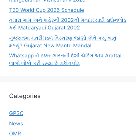
T20 World Cup 2026 Schedule
તમારા ગામ અને શહેરની 2002ની મતદારયાદી ડાઉનલોડ
કરો Matdaryadi Gujarat 2002
ગુજરાતમાં મંત્રીમંડળ વિસ્તરણ જાણો કોને કયુ ખાતું
મળ્યું? Gujarat New Mantri Mandal
Whatsapp ને ટક્કર ભારતની દેશી ચેટિંગ એપ Arattai :
લાખો લોકો કરી રહ્યા છે ડાઉનલોડ
Categories
GPSC
News
OMR