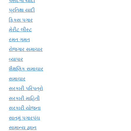
પસંદગી યાદી
પ્રતિક્ષા યાદી
ફિક્સ પગાર
મેરીટ લીસ્ટ
રમત ગમત
રોજગાર સમાચાર
વ્યાપાર
શૈક્ષણિક સમાચાર
સમાચાર
સરકારી પરિપત્રો
સરકારી માહિતી
સરકારી યોજના
સાતમું પગારપંચ
સામાન્ય જ્ઞાન