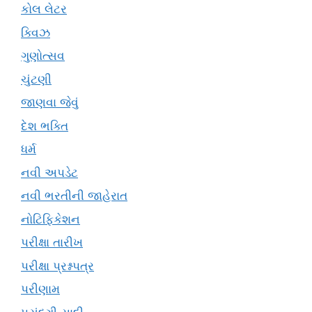
કોલ લેટર
ક્વિઝ
ગુણોત્સવ
ચુંટણી
જાણવા જેવું
દેશ ભક્તિ
ધર્મ
નવી અપડેટ
નવી ભરતીની જાહેરાત
નોટિફિકેશન
પરીક્ષા તારીખ
પરીક્ષા પ્રશ્નપત્ર
પરીણામ