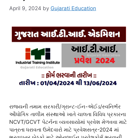
April 9, 2024
by
Gujarati Education
રાજ્યની તમામ સરકારી/ગ્રાન્ટ-ઈન-એઈડ/સ્વનિર્ભર
ઔધોગિક તાલીમ સંસ્થાઓ ખાતે ચાલતા વિવિધ પ્રકારના
NCVT/GCVT પેટર્નના વ્યવસાયોમાં પ્રવેશ મેળવવા માટે
પાત્રતા ધરાવતા ઉમેદવારો માટે પ્રવેશસત્ર-2024 માં
ભરવાપત્ર બેઠકો માટે ઓનલાઈન પ્રવેશફોર્મ ભરવાની