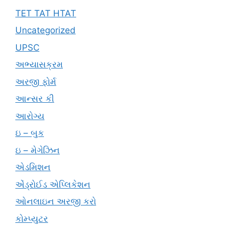
TET TAT HTAT
Uncategorized
UPSC
અભ્યાસક્રમ
અરજી ફોર્મ
આન્સર કી
આરોગ્ય
ઇ – બુક
ઇ – મેગેઝિન
એડમિશન
એંડ્રોઈડ એપ્લિકેશન
ઓનલાઇન અરજી કરો
કોમ્પ્યુટર