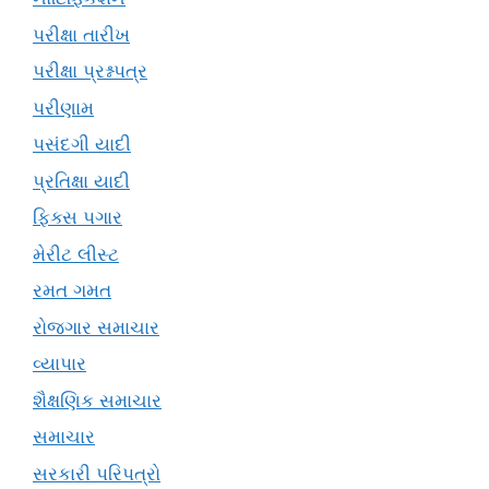
પરીક્ષા તારીખ
પરીક્ષા પ્રશ્નપત્ર
પરીણામ
પસંદગી યાદી
પ્રતિક્ષા યાદી
ફિક્સ પગાર
મેરીટ લીસ્ટ
રમત ગમત
રોજગાર સમાચાર
વ્યાપાર
શૈક્ષણિક સમાચાર
સમાચાર
સરકારી પરિપત્રો