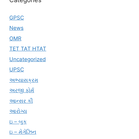
GPSC
News
OMR
TET TAT HTAT
Uncategorized
UPSC
અભ્યાસક્રમ
અરજી ફોર્મ
આન્સર કી
આરોગ્ય
ઇ – બુક
ઇ – મેગેઝિન