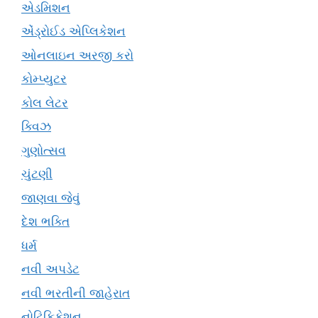
એડમિશન
એંડ્રોઈડ એપ્લિકેશન
ઓનલાઇન અરજી કરો
કોમ્પ્યુટર
કોલ લેટર
ક્વિઝ
ગુણોત્સવ
ચુંટણી
જાણવા જેવું
દેશ ભક્તિ
ધર્મ
નવી અપડેટ
નવી ભરતીની જાહેરાત
નોટિફિકેશન