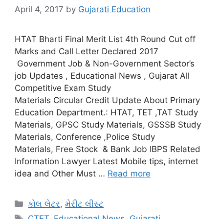
April 4, 2017
by
Gujarati Education
HTAT Bharti Final Merit List 4th Round Cut off
Marks and Call Letter Declared 2017
Government Job & Non-Government Sector’s
job Updates , Educational News , Gujarat All
Competitive Exam Study
Materials Circular Credit Update About Primary
Education Department.: HTAT, TET ,TAT Study
Materials, GPSC Study Materials, GSSSB Study
Materials, Conference ,Police Study
Materials, Free Stock & Bank Job IBPS Related
Information Lawyer Latest Mobile tips, internet
idea and Other Must …
Read more
Categories
કોલ લેટર
,
મેરીટ લીસ્ટ
Tags
CTET
,
Educational News
,
Gujarati