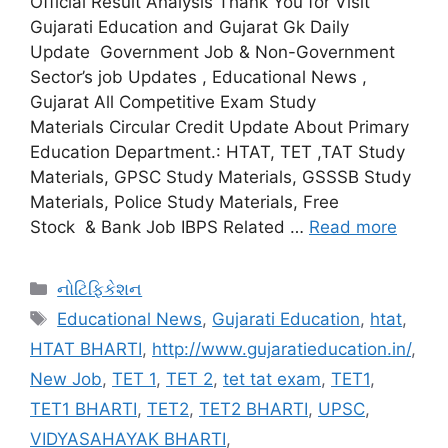
Official Result Analysis Thank You for Visit
Gujarati Education and Gujarat Gk Daily
Update Government Job & Non-Government
Sector’s job Updates , Educational News ,
Gujarat All Competitive Exam Study
Materials Circular Credit Update About Primary
Education Department.: HTAT, TET ,TAT Study
Materials, GPSC Study Materials, GSSSB Study
Materials, Police Study Materials, Free
Stock & Bank Job IBPS Related …
Read more
Categories
નોટિફિકેશન
Tags
Educational News
,
Gujarati Education
,
htat
,
HTAT BHARTI
,
http://www.gujaratieducation.in/
,
New Job
,
TET 1
,
TET 2
,
tet tat exam
,
TET1
,
TET1 BHARTI
,
TET2
,
TET2 BHARTI
,
UPSC
,
VIDYASAHAYAK BHARTI
,