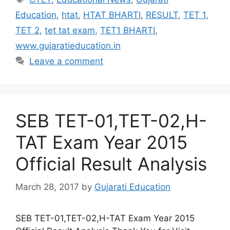
Education
,
htat
,
HTAT BHARTI
,
RESULT
,
TET 1
,
TET 2
,
tet tat exam
,
TET1 BHARTI
,
www.gujaratieducation.in
Leave a comment
SEB TET-01,TET-02,H-
TAT Exam Year 2015
Official Result Analysis
March 28, 2017
by
Gujarati Education
SEB TET-01,TET-02,H-TAT Exam Year 2015