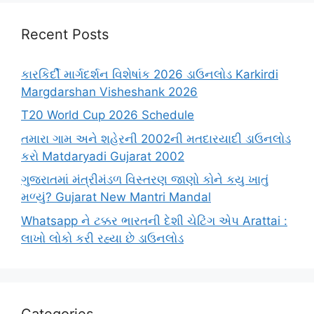
Recent Posts
કારકિર્દી માર્ગદર્શન વિશેષાંક 2026 ડાઉનલોડ Karkirdi
Margdarshan Visheshank 2026
T20 World Cup 2026 Schedule
તમારા ગામ અને શહેરની 2002ની મતદારયાદી ડાઉનલોડ
કરો Matdaryadi Gujarat 2002
ગુજરાતમાં મંત્રીમંડળ વિસ્તરણ જાણો કોને કયુ ખાતું
મળ્યું? Gujarat New Mantri Mandal
Whatsapp ને ટક્કર ભારતની દેશી ચેટિંગ એપ Arattai :
લાખો લોકો કરી રહ્યા છે ડાઉનલોડ
Categories