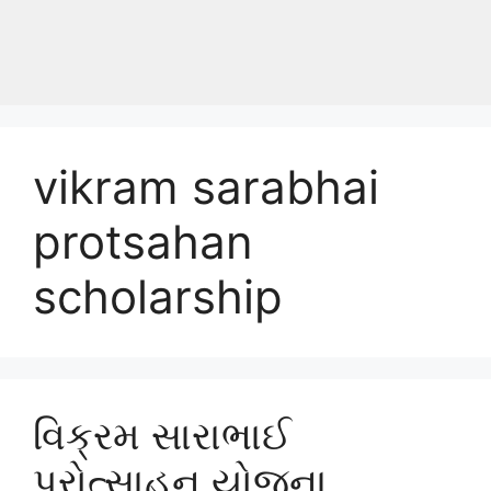
vikram sarabhai
protsahan
scholarship
વિક્રમ સારાભાઈ
પ્રોત્સાહન યોજના