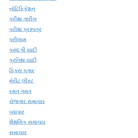
નોટિફિકેશન
પરીક્ષા તારીખ
પરીક્ષા પ્રશ્નપત્ર
પરીણામ
પસંદગી યાદી
પ્રતિક્ષા યાદી
ફિક્સ પગાર
મેરીટ લીસ્ટ
રમત ગમત
રોજગાર સમાચાર
વ્યાપાર
શૈક્ષણિક સમાચાર
સમાચાર