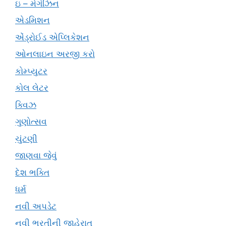
ઇ – મેગેઝિન
એડમિશન
એંડ્રોઈડ એપ્લિકેશન
ઓનલાઇન અરજી કરો
કોમ્પ્યુટર
કોલ લેટર
ક્વિઝ
ગુણોત્સવ
ચુંટણી
જાણવા જેવું
દેશ ભક્તિ
ધર્મ
નવી અપડેટ
નવી ભરતીની જાહેરાત