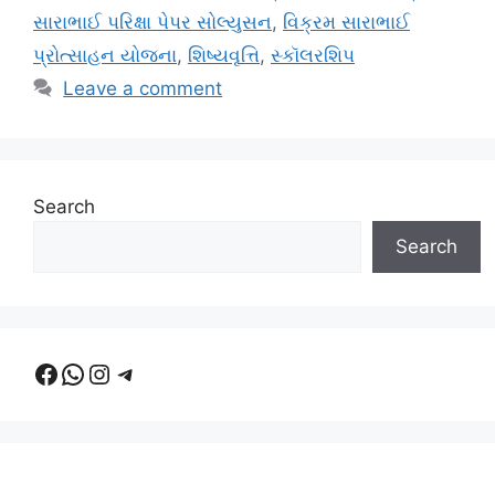
સારાભાઈ પરિક્ષા પેપર સોલ્યુસન
,
વિક્રમ સારાભાઈ
પ્રોત્સાહન યોજના
,
શિષ્યવૃત્તિ
,
સ્કૉલરશિપ
Leave a comment
Search
Search
Facebook
WhatsApp
Instagram
Telegram