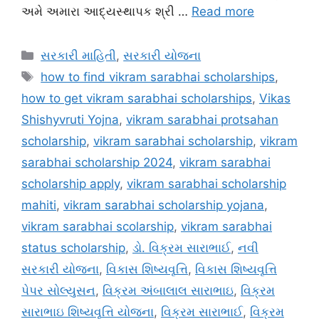
અમે અમારા આદ્યસ્થાપક શ્રી …
Read more
Categories
સરકારી માહિતી
,
સરકારી યોજના
Tags
how to find vikram sarabhai scholarships
,
how to get vikram sarabhai scholarships
,
Vikas
Shishyvruti Yojna
,
vikram sarabhai protsahan
scholarship
,
vikram sarabhai scholarship
,
vikram
sarabhai scholarship 2024
,
vikram sarabhai
scholarship apply
,
vikram sarabhai scholarship
mahiti
,
vikram sarabhai scholarship yojana
,
vikram sarabhai scolarship
,
vikram sarabhai
status scholarship
,
ડો. વિક્રમ સારાભાઈ
,
નવી
સરકારી યોજના
,
વિકાસ શિષ્યવૃત્તિ
,
વિકાસ શિષ્યવૃત્તિ
પેપર સોલ્યુસન
,
વિક્રમ અંબાલાલ સારાભાઇ
,
વિક્રમ
સારાભાઇ શિષ્યવૃત્તિ યોજના
,
વિક્રમ સારાભાઈ
,
વિક્રમ