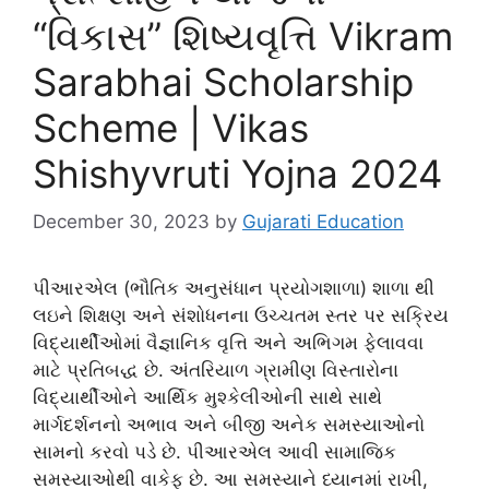
“વિકાસ” શિષ્યવૃત્તિ Vikram
Sarabhai Scholarship
Scheme | Vikas
Shishyvruti Yojna 2024
December 30, 2023
by
Gujarati Education
પીઆરએલ (ભૌતિક અનુસંધાન પ્રયોગશાળા) શાળા થી
લઇને શિક્ષણ અને સંશોધનના ઉચ્ચતમ સ્તર પર સક્રિય
વિદ્યાર્થીઓમાં વૈજ્ઞાનિક વૃત્તિ અને અભિગમ ફેલાવવા
માટે પ્રતિબદ્ધ છે. અંતરિયાળ ગ્રામીણ વિસ્તારોના
વિદ્યાર્થીઓને આર્થિક મુશ્કેલીઓની સાથે સાથે
માર્ગદર્શનનો અભાવ અને બીજી અનેક સમસ્યાઓનો
સામનો કરવો પડે છે. પીઆરએલ આવી સામાજિક
સમસ્યાઓથી વાકેફ છે. આ સમસ્યાને ધ્યાનમાં રાખી,