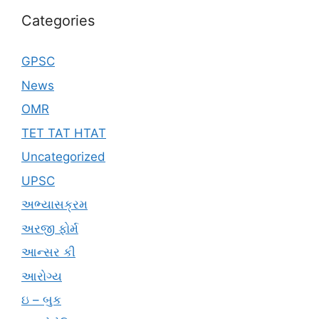
Categories
GPSC
News
OMR
TET TAT HTAT
Uncategorized
UPSC
અભ્યાસક્રમ
અરજી ફોર્મ
આન્સર કી
આરોગ્ય
ઇ – બુક