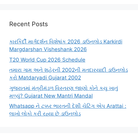
Recent Posts
કારકિર્દી માર્ગદર્શન વિશેષાંક 2026 ડાઉનલોડ Karkirdi
Margdarshan Visheshank 2026
T20 World Cup 2026 Schedule
તમારા ગામ અને શહેરની 2002ની મતદારયાદી ડાઉનલોડ
કરો Matdaryadi Gujarat 2002
ગુજરાતમાં મંત્રીમંડળ વિસ્તરણ જાણો કોને કયુ ખાતું
મળ્યું? Gujarat New Mantri Mandal
Whatsapp ને ટક્કર ભારતની દેશી ચેટિંગ એપ Arattai :
લાખો લોકો કરી રહ્યા છે ડાઉનલોડ